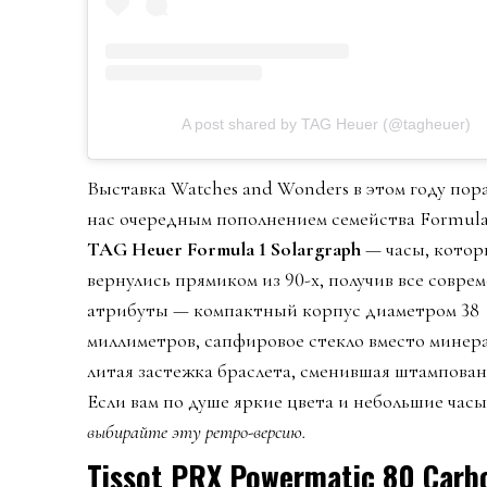
A post shared by TAG Heuer (@tagheuer)
Выставка Watches and Wonders в этом году пор
нас очередным пополнением семейства Formula
TAG Heuer Formula 1 Solargraph
— часы, котор
вернулись прямиком из 90-х, получив все совре
атрибуты — компактный корпус диаметром 38
миллиметров, сапфировое стекло вместо минер
литая застежка браслета, сменившая штампова
Если вам по душе яркие цвета и небольшие час
выбирайте эту ретро-версию.
Tissot PRX Powermatic 80 Carb