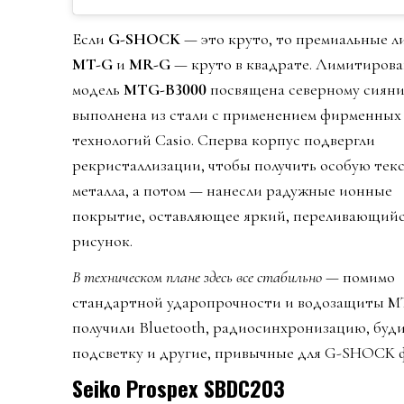
Если
G-SHOCK
— это круто, то премиальные л
MT-G
и
MR-G
— круто в квадрате. Лимитиров
модель
MTG-B3000
посвящена северному сиян
выполнена из стали с применением фирменных
технологий Casio. Сперва корпус подвергли
рекристаллизации, чтобы получить особую тек
металла, а потом — нанесли радужные ионные
покрытие, оставляющее яркий, переливающий
рисунок.
В техническом плане здесь все стабильно
— помимо
стандартной ударопрочности и водозащиты M
получили Bluetooth, радиосинхронизацию, буд
подсветку и другие, привычные для G-SHOCK 
Seiko Prospex SBDC203