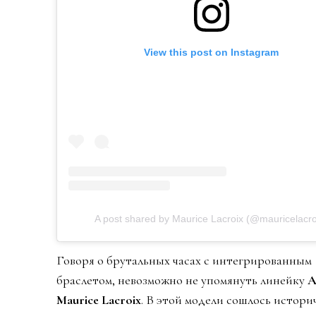
View this post on Instagram
A post shared by Maurice Lacroix (@mauricelacro
Говоря о брутальных часах с интегрированным
браслетом, невозможно не упомянуть линейку
A
Maurice Lacroix
. В этой модели сошлось истори