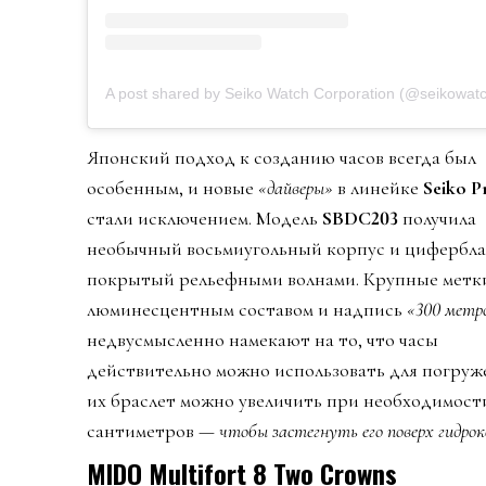
A post shared by Seiko Watch Corporation (@seikowatch
Японский подход к созданию часов всегда был
особенным, и новые
«дайверы»
в линейке
Seiko P
стали исключением. Модель
SBDC203
получила
необычный восьмиугольный корпус и цифербла
покрытый рельефными волнами. Крупные метк
люминесцентным составом и надпись
«300 метр
недвусмысленно намекают на то, что часы
действительно можно использовать для погруж
их браслет можно увеличить при необходимост
сантиметров —
чтобы застегнуть его поверх гидро
MIDO Multifort 8 Two Crowns