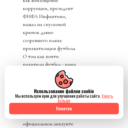
как воплощение
коррупции, президент
ФИФА Инфантино,
нажал на спусковой
крючок давно
созревшего плана:
прихватизация футбола.
О том как почти
похитили футбол - наша
краткая хроника.
День 0. 26 июля 2026.
Использование файлов cookie
Ровно через неделю
Мы используем куки для улучшения работы сайта.
Узнать
после окончания
больше
финала, на личном
Понятно
аккаунте Инфантино и
официальном аккаунте