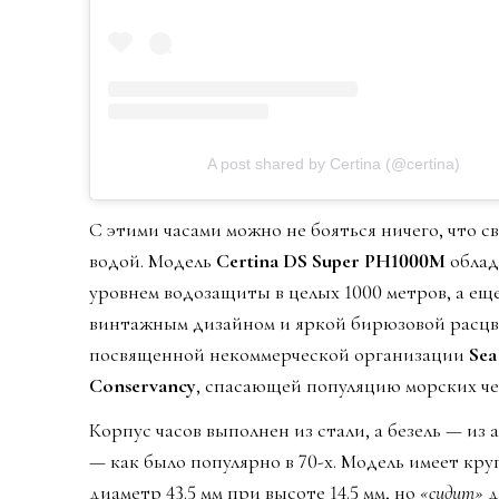
A post shared by Certina (@certina)
С этими часами можно не бояться ничего, что св
водой. Модель
Certina DS Super PH1000M
облад
уровнем водозащиты в целых 1000 метров, а ещ
винтажным дизайном и яркой бирюзовой расцв
посвященной некоммерческой организации
Sea
Conservancy
, спасающей популяцию морских че
Корпус часов выполнен из стали, а безель — из
— как было популярно в 70-х. Модель имеет кр
диаметр 43.5 мм при высоте 14.5 мм, но
«сидит»
д