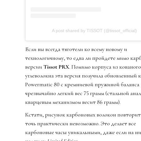
A post shared by TISSOT (@tissot_official)
Если вы всегда тяготели ко всему новому и
технологичному, то едва ли пройдете мимо кар
версии
Tissot PRX
. Помимо корпуса из кованого
углеволокна эта версия получила обновленный 
Powermatic 80 с кремниевой пружиной баланса
чрезвычайно легкий вес 75 грамм (стальной анал
кварцевым механизмом весит 86 грамм).
Кстати, рисунок карбоновых волокон повторить
точь практически невозможно. Это делает все
карбоновые часы уникальными, даже если на ни
надписи
Limited Edition
.