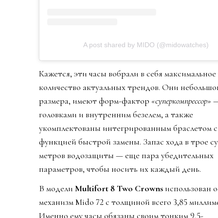
A post shared by MIDO (@midowatches)
Кажется, эти часы вобрали в себя максимальное
количество актуальных трендов. Они небольшо
размера, имеют форм-фактор
«суперкомпрессор»
—
головками и внутренним безелем, а также
укомплектованы интегрированным браслетом с
функцией быстрой замены. Запас хода в трое су
метров водозащиты — еще пара убедительных
параметров, чтобы носить их каждый день.
В модели
Multifort 8 Two Crowns
использован 
механизм Mido 72 с толщиной всего 3,85 миллим
Именно ему часы обязаны своим тонким 9,5-