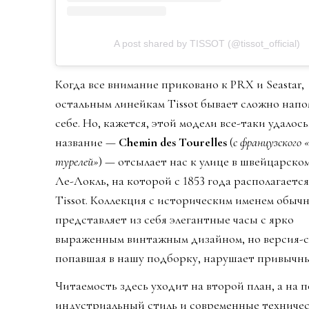
A post shared by TISSOT (@tissot_official)
Когда все внимание приковано к PRX и Seastar,
остальным линейкам Tissot бывает сложно напо
себе. Но, кажется, этой модели все-таки удалось
название —
Chemin des Tourelles
(
с французского 
турелей»
) — отсылает нас к улице в швейцарско
Ле-Локль, на которой с 1853 года располагается
Tissot. Коллекция с историческим именем обыч
представляет из себя элегантные часы с ярко
выраженным винтажным дизайном, но версия-с
попавшая в нашу подборку, нарушает привычн
Читаемость здесь уходит на второй план, а на 
индустриальный стиль и современные техниче