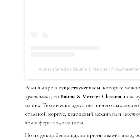
A post shared by Baume & Mercier (@baumeetmerc
Если в мире и существуют часы, которые можно
«уютными»
, то
Baume & Mercier Classima
, пожал
из них. Технически здесь нет ничего выдающего
стальной корпус, кварцевый механизм и
«костю
атмосферы водозащиты.
Но их декор беспощадно притягивает взгляд, о