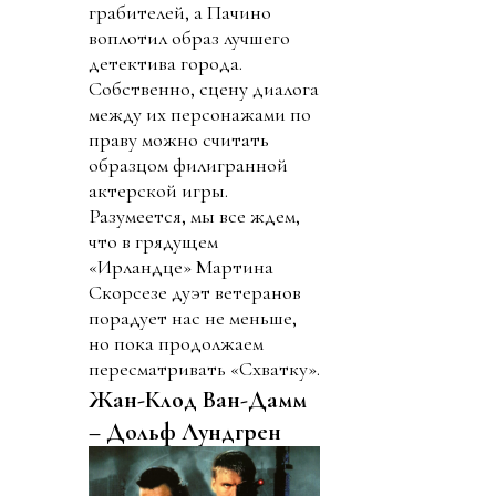
грабителей, а Пачино
воплотил образ лучшего
детектива города.
Собственно, сцену диалога
между их персонажами по
праву можно считать
образцом филигранной
актерской игры.
Разумеется, мы все ждем,
что в грядущем
«Ирландце» Мартина
Скорсезе дуэт ветеранов
порадует нас не меньше,
но пока продолжаем
пересматривать «Схватку».
Жан-Клод Ван-Дамм
– Дольф Лундгрен