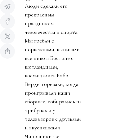
Люди сделали его
прекрасным
праздником
человечества и спорта.
Мы гребли с
норвежцами, выпивали
все пиво в Бостоне с
шотландцами,
восхищались Кабо-
Верде, горевали, когда
проигрывали наши
сборные, собирались на
трибунах и у
телевизоров с друзьями
и вкусняшками.
Чиновники же