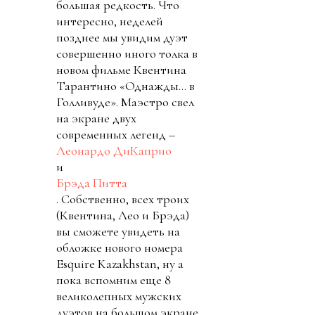
большая редкость. Что
интересно, неделей
позднее мы увидим дуэт
совершенно иного толка в
новом фильме Квентина
Тарантино «Однажды… в
Голливуде». Маэстро свел
на экране двух
современных легенд –
Леонардо ДиКаприо
и
Брэда Питта
. Собственно, всех троих
(Квентина, Лео и Брэда)
вы сможете увидеть на
обложке нового номера
Esquire Kazakhstan, ну а
пока вспомним еще 8
великолепных мужских
дуэтов на большом экране.