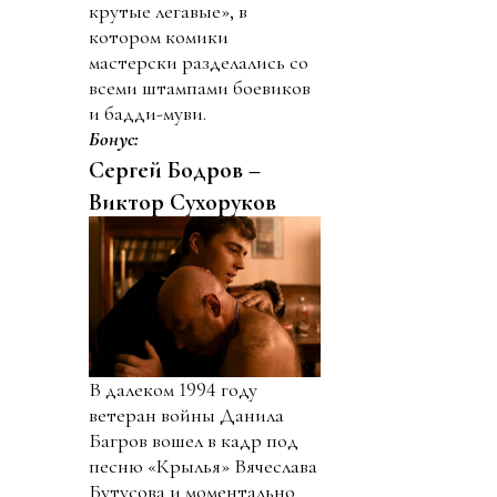
крутые легавые», в
котором комики
мастерски разделались со
всеми штампами боевиков
и бадди-муви.
Бонус:
Сергей Бодров –
Виктор Сухоруков
В далеком 1994 году
ветеран войны Данила
Багров вошел в кадр под
песню «Крылья» Вячеслава
Бутусова и моментально