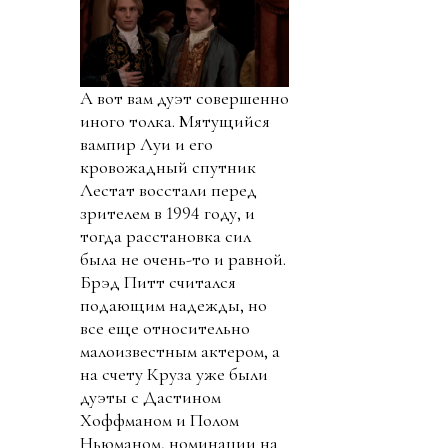
А вот вам дуэт совершенно
иного толка. Мятущийся
вампир Луи и его
кровожадный спутник
Лестат восстали перед
зрителем в 1994 году, и
тогда расстановка сил
была не очень-то и равной.
Брэд Питт считался
подающим надежды, но
все еще относительно
малоизвестным актером, а
на счету Круза уже были
дуэты с Дастином
Хоффманом и Полом
Ньюманом, номинации на