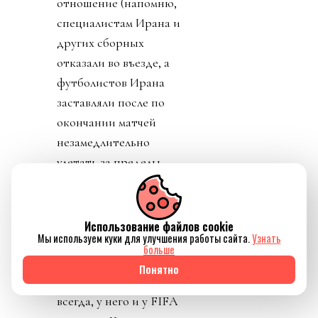
отношение (напомню,
специалистам Ирана и
других сборных
отказали во въезде, а
футболистов Ирана
заставляли после по
окончании матчей
незамедлительно
улетать за пределы
США). Шанса
подтвердить свои слова
тем самым миллионам и
Использование файлов cookie
Мы используем куки для улучшения работы сайта.
Узнать
миллиардам счастливых
больше
людей лысый през не
Понятно
дал: комменты, как
всегда, у него и у FIFA