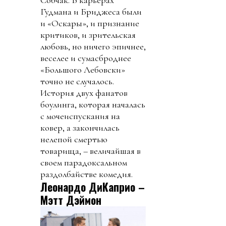
Гудмана и Бриджеса были
и «Оскары», и признание
критиков, и зрительская
любовь, но ничего эпичнее,
веселее и сумасброднее
«Большого Лебовски»
точно не случалось.
История двух фанатов
боулинга, которая началась
с мочеиспускания на
ковер, а закончилась
нелепой смертью
товарища, – величайшая в
своем парадоксальном
раздолбайстве комедия.
Леонардо ДиКаприо –
Мэтт Дэймон