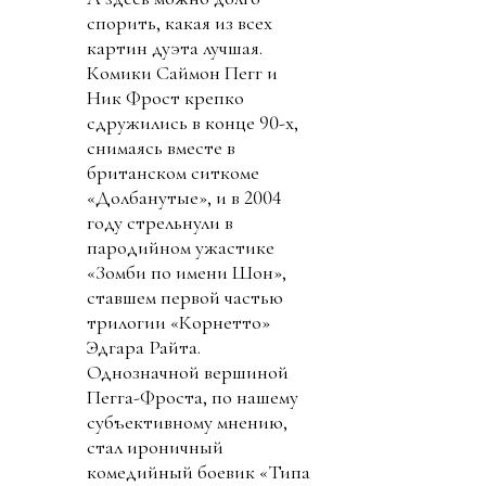
спорить, какая из всех
картин дуэта лучшая.
Комики Саймон Пегг и
Ник Фрост крепко
сдружились в конце 90-х,
снимаясь вместе в
британском ситкоме
«Долбанутые», и в 2004
году стрельнули в
пародийном ужастике
«Зомби по имени Шон»,
ставшем первой частью
трилогии «Корнетто»
Эдгара Райта.
Однозначной вершиной
Пегга-Фроста, по нашему
субъективному мнению,
стал ироничный
комедийный боевик «Типа