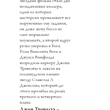
звездами фильма стали два
незадачливых киллера,
один из которых
мастерски проваливает все
порученные ему задания,
он даже жену босса не
смог нормально
поужинать, а второй вдруг
резко уверовал в Бога.
Роли Винсента Веги и
Джулса Винфилда
возродили карьеру Джона
Траволты и зажгли на
голливудском олимпе
звезду Сэмюэла Л
Джексона, который до
этого прозябал на ролях
третьего и четвертого
плана.
Джон Траволта –