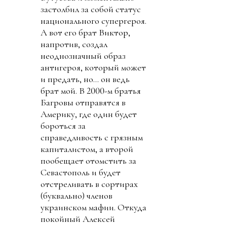
застолбил за собой статус
национального супергероя.
А вот его брат Виктор,
напротив, создал
неоднозначный образ
антигероя, который может
и предать, но… он ведь
брат мой. В 2000-м братья
Багровы отправятся в
Америку, где один будет
бороться за
справедливость с грязным
капиталистом, а второй
пообещает отомстить за
Севастополь и будет
отстреливать в сортирах
(буквально) членов
украинском мафии. Откуда
покойный Алексей