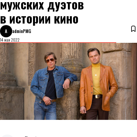
мужских дуэтов
в истории кино
A
adminPMG
14 мая 2022