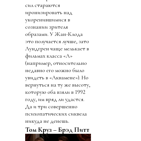
сил стараются
иронизировать над
укоренившимися в
сознании зрителя
образами. У Жан-Клода
это получается лучше, зато
Лундгрен чаще мелькает в
фильмах класса «А»
(например, относительно
недавно его можно было
увидеть в «Аквамене»). Но
вернуться на ту же высоту,
которую оба взяли в 1992
году, им вряд ли удастся.
Да и три совершенно
психопатических сиквела
никуда не денешь.
Том Круз – Брэд Питт