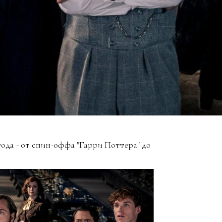
года - от спин-оффа "Гарри Поттера" до