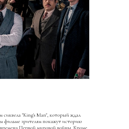
сиквела "King's Man", который ждал
вом фильме зрителям покажут историю
о времена Первой мировой войны. Кроме