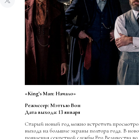
«King’s Man: Начало»
Режиссер: Мэттью Вон
Дата выхода: 13 января
Старый новый год можно встретить просмотром 
выхода на большие экраны полтора года. В но
появления секретной службы Его Величества в