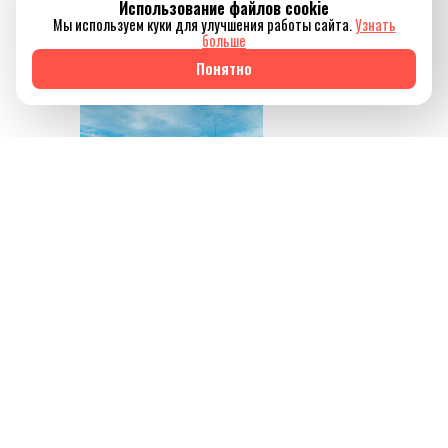
Использование файлов cookie
отключиться от
Мы используем куки для улучшения работы сайта.
Узнать
привычного ритма
больше
жизни.
Понятно
Источник изображения
AQBOZAT
Сегодня баня всё
меньше ассоциируется
исключительно с
традицией или
способом провести
выходной. Она
становится частью