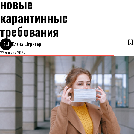
новые
карантинные
требования
ЕШ
Елена Штритер
22 января 2022