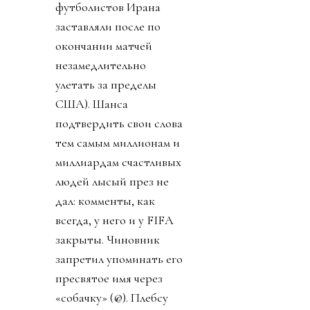
футболистов Ирана
заставляли после по
окончании матчей
незамедлительно
улетать за пределы
США). Шанса
подтвердить свои слова
тем самым миллионам и
миллиардам счастливых
людей лысый през не
дал: комменты, как
всегда, у него и у FIFA
закрыты. Чиновник
запретил упоминать его
пресвятое имя через
«собачку» (@). Плебсу