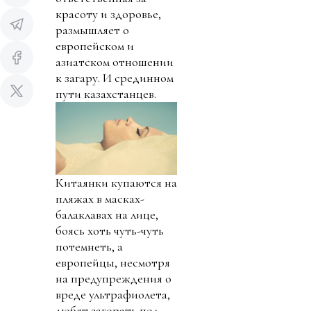
красоту и здоровье,
размышляет о
европейском и
азиатском отношении
к загару. И срединном
пути казахстанцев.
Китаянки купаются на
пляжах в масках-
балаклавах на лице,
боясь хоть чуть-чуть
потемнеть, а
европейцы, несмотря
на предупреждения о
вреде ультрафиолета,
любят загорать под