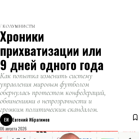
КОЛУМНИСТЫ
Хроники
прихватизации или
9 дней одного года
Как попытка изменить систему
управления мировым футболом
обернулась протестом конфедераций,
обвинениями в непрозрачности и
громким политическим скандалом.
ЕИ
Евгений Ибрагимов
06 августа 2026