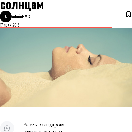
солнцем
A
adminPMG
17 июля 2015
Асель Баяндарова,
ответственная за