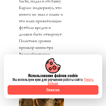
Sachs, подал в отставку.
Карлос подчеркнул, что
ничего не знал о плане и
что план приватизации
футбола вреден и
должен быть отвергнут.
Политики уровня
премьер-министра
Великобритании
заявляют о
необходимости убрать
Инфантино из ФИФА.
Использование файлов cookie
Мы используем куки для улучшения работы сайта.
Узнать
больше
Понятно