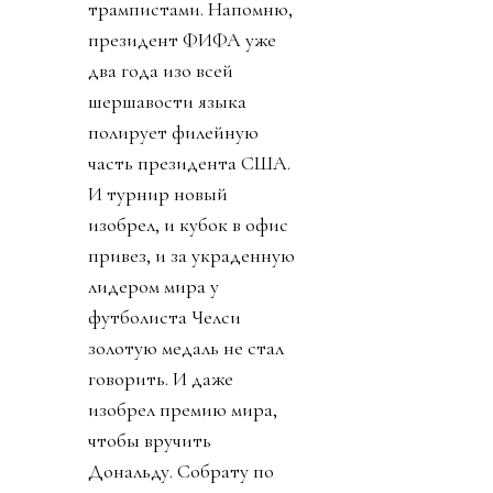
трампистами. Напомню,
президент ФИФА уже
два года изо всей
шершавости языка
полирует филейную
часть президента США.
И турнир новый
изобрел, и кубок в офис
привез, и за украденную
лидером мира у
футболиста Челси
золотую медаль не стал
говорить. И даже
изобрел премию мира,
чтобы вручить
Дональду. Собрату по