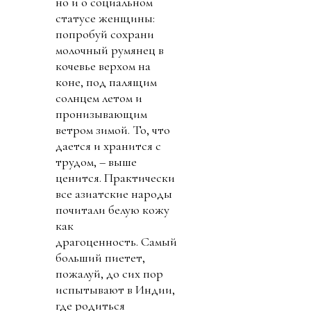
но и о социальном
статусе женщины:
попробуй сохрани
молочный румянец в
кочевье верхом на
коне, под палящим
солнцем летом и
пронизывающим
ветром зимой. То, что
дается и хранится с
трудом, – выше
ценится. Практически
все азиатские народы
почитали белую кожу
как
драгоценность. Самый
больший пиетет,
пожалуй, до сих пор
испытывают в Индии,
где родиться