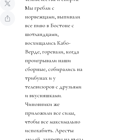
Мы гребли с
норвежцами, выпивали
все пиво в Бостоне с
шотландцами,
восхищались Кабо-
Верде, горевали, когда
проигрывали наши
сборные, собирались на
трибунах и у
телевизоров с друзьями
и вкусняшками.
Чиновники же
приложили все силы,
чтобы все максимально
испохабить. Аресты
людей, запреты на въезд