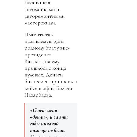
заканчивая
автомойками и
авторемонтными
мастерскими.
Платить так
называемую дань
родному брату экс-
президента
Казахстана ему
пришлось с конца
нулевых. Деньги
бизнесмен приносил в
кейсе в офис Болата
Назарбаева.
«15 лет меня
«доили», и за эти
годы никакой
помощи не было.