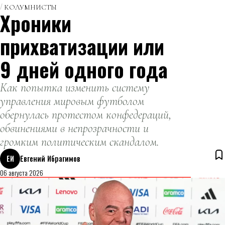
КОЛУМНИСТЫ
Хроники
прихватизации или
9 дней одного года
Как попытка изменить систему
управления мировым футболом
обернулась протестом конфедераций,
обвинениями в непрозрачности и
громким политическим скандалом.
ЕИ
Евгений Ибрагимов
06 августа 2026