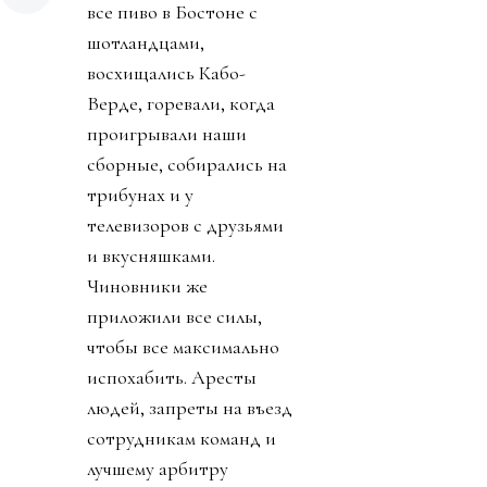
все пиво в Бостоне с
шотландцами,
восхищались Кабо-
Верде, горевали, когда
проигрывали наши
сборные, собирались на
трибунах и у
телевизоров с друзьями
и вкусняшками.
Чиновники же
приложили все силы,
чтобы все максимально
испохабить. Аресты
людей, запреты на въезд
сотрудникам команд и
лучшему арбитру