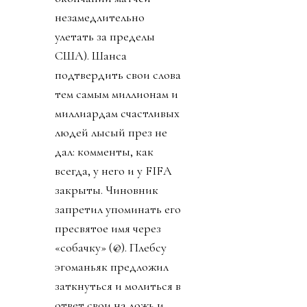
незамедлительно
улетать за пределы
США). Шанса
подтвердить свои слова
тем самым миллионам и
миллиардам счастливых
людей лысый през не
дал: комменты, как
всегда, у него и у FIFA
закрыты. Чиновник
запретил упоминать его
пресвятое имя через
«собачку» (@). Плебсу
эгоманьяк предложил
заткнуться и молиться в
ответ свои на ложь и