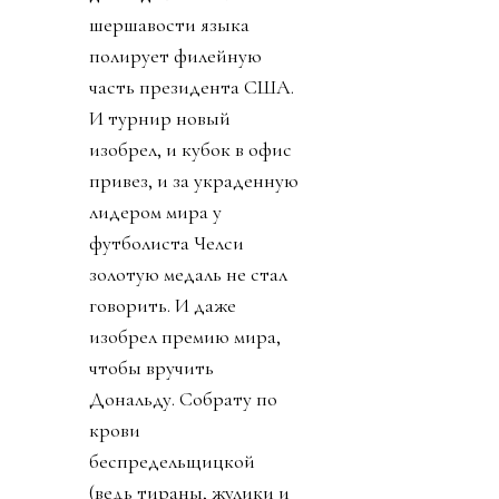
шершавости языка
полирует филейную
часть президента США.
И турнир новый
изобрел, и кубок в офис
привез, и за украденную
лидером мира у
футболиста Челси
золотую медаль не стал
говорить. И даже
изобрел премию мира,
чтобы вручить
Дональду. Собрату по
крови
беспредельщицкой
(ведь тираны, жулики и