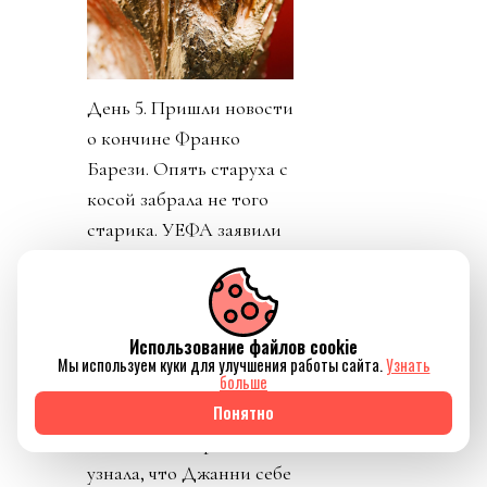
День 5. Пришли новости
о кончине Франко
Барези. Опять старуха с
косой забрала не того
старика. УЕФА заявили
о потере доверия к
Инфантино. Как
говорится, Борман
Использование файлов cookie
понял, что проиграл. На
Мы используем куки для улучшения работы сайта.
Узнать
пятый день Инфантино
больше
заявил, что план
Понятно
отменяется. Пресса
узнала, что Джанни себе