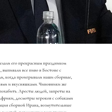
елали его прекрасным праздником
, выпивали все пиво в Бостоне с
ли, когда проигрывали наши сборные,
зьями и вкусняшками. Чиновники же
похабить. Аресты людей, запреты на
Африки, досмотры игроков с собаками
ация сборной Ирана, возмутительные
 властей, пересечение всех границ