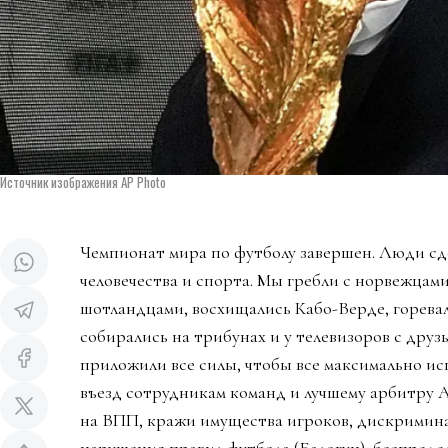
Источник изображения AP Photo
Чемпионат мира по футболу завершен. Люди сд
человечества и спорта. Мы гребли с норвежцами
шотландцами, восхищались Кабо-Верде, горева
собирались на трибунах и у телевизоров с дру
приложили все силы, чтобы все максимально ис
въезд сотрудникам команд и лучшему арбитру 
на ВПП, кражи имущества игроков, дискримин
нарушения правил футбола (Балогун), беспредел