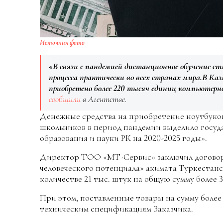
Источник фото
«В связи с пандемией дистанционное обучение с
процесса практически во всех странах мира.В Ка
приобретено более 220 тысяч единиц компьютерн
сообщили
в Агентстве.
Денежные средства на приобретение ноутбуко
школьников в период пандемии выделило госуд
образования и науки РК на 2020-2025 годы».
Директор ТОО «МТ-Сервис» заключил договор 
человеческого потенциала» акимата Туркестанс
количестве 21 тыс. штук на общую сумму более 3
При этом, поставленные товары на сумму более 
техническим спецификациям Заказчика.