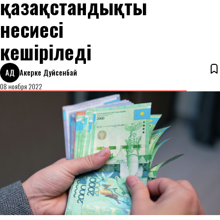
қазақстандықтың
несиесі
кешіріледі
АД
Акерке Дуйсенбай
08 ноября 2022