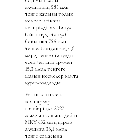
алушының 585 млн
теңге қарызы толық
немесе ішінара
кешірілді, ал өсімпұл
(айыппұл, өсімпұл)
бойынша 756 млн
теңге. Сондай-ақ, 4,8
млрд теңге өсімпұлды
есептен шығарумен
15,3 млрд теңгеге
шағын несиелер қайта
құрылымдалды.
Ұсынылған жеке
жоспарлар
шеңберінде 2022
жылдың соңына дейін
МҚҰ 432 мың қарыз
алушыға 33,1 млрд
теңге сомасына