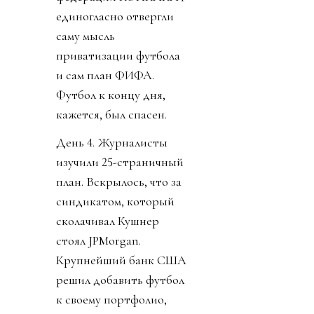
единогласно отвергли
саму мысль
приватизации футбола
и сам план ФИФА.
Футбол к концу дня,
кажется, был спасен.
День 4. Журналисты
изучили 25-страничный
план. Вскрылось, что за
синдикатом, который
сколачивал Кушнер
стоял JPMorgan.
Крупнейший банк США
решил добавить футбол
к своему портфолио,