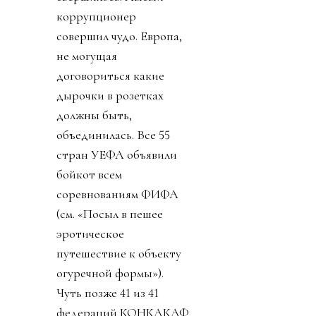
коррупционер
совершил чудо. Европа,
не могущая
договориться какие
дырочки в розетках
должны быть,
объединилась. Все 55
стран УЕФА объявили
бойкот всем
соревнованиям ФИФА
(см. «Посыл в пешее
эротическое
путешествие к объекту
огуречной формы»).
Чуть позже 41 из 41
федераций КОНКАКАФ