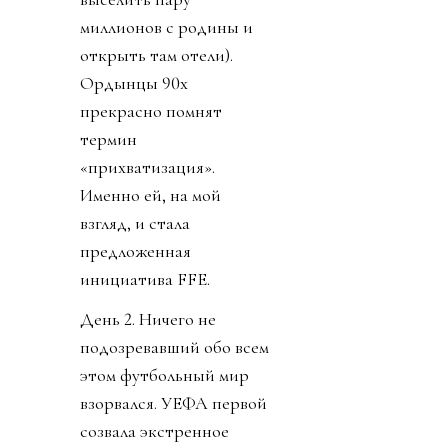
миллионов с родины и
открыть там отели).
Ордынцы 90х
прекрасно помнят
термин
«прихватизация».
Именно ей, на мой
взгляд, и стала
предложенная
инициатива FFE.
День 2. Ничего не
подозревавший обо всем
этом футбольный мир
взорвался. УЕФА первой
созвала экстренное