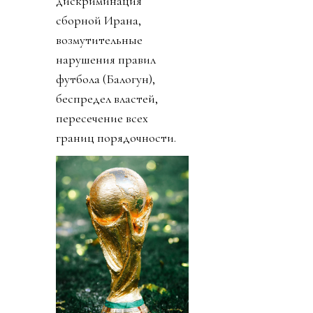
дискриминация
сборной Ирана,
возмутительные
нарушения правил
футбола (Балогун),
беспредел властей,
пересечение всех
границ порядочности.