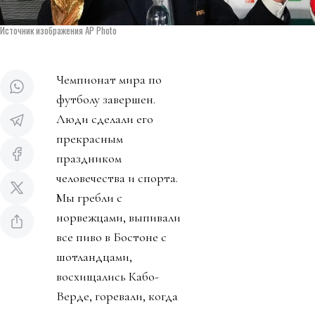
Источник изображения AP Photo
Чемпионат мира по
футболу завершен.
Люди сделали его
прекрасным
праздником
человечества и спорта.
Мы гребли с
норвежцами, выпивали
все пиво в Бостоне с
шотландцами,
восхищались Кабо-
Верде, горевали, когда