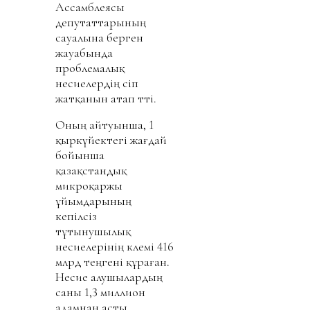
Ассамблеясы
депутаттарының
сауалына берген
жауабында
проблемалық
несиелердің өсіп
жатқанын атап өтті.
Оның айтуынша, 1
қыркүйектегі жағдай
бойынша
қазақстандық
микроқаржы
ұйымдарының
кепілсіз
тұтынушылық
несиелерінің көлемі 416
млрд теңгені құраған.
Несие алушылардың
саны 1,3 миллион
адамнан асты.