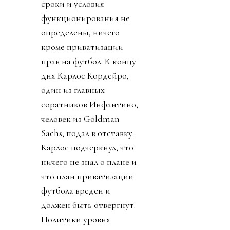
сроки и условия
функционирования не
определены, ничего
кроме приватизации
прав на футбол. К концу
дня Карлос Кордейро,
один из главных
соратников Инфантино,
человек из Goldman
Sachs, подал в отставку.
Карлос подчеркнул, что
ничего не знал о плане и
что план приватизации
футбола вреден и
должен быть отвергнут.
Политики уровня