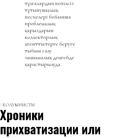
тұлғалардың кепілсіз
тұтынушылық
несиелері бойынша
проблемалық
қарыздарын
коллекторлық
агенттіктерге беруге
тыйым салу
заңнамалық деңгейде
қарастырылуда.
КОЛУМНИСТЫ
Хроники
прихватизации или