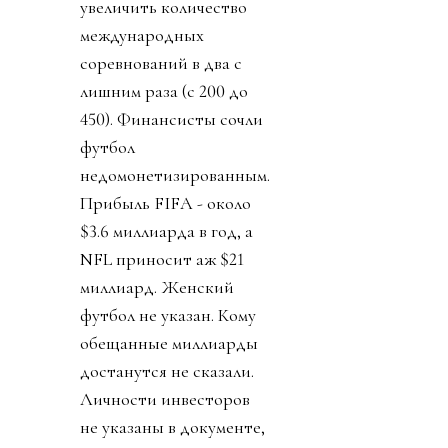
увеличить количество
международных
соревнований в два с
лишним раза (с 200 до
450). Финансисты сочли
футбол
недомонетизированным.
Прибыль FIFA - около
$3.6 миллиарда в год, а
NFL приносит аж $21
миллиард. Женский
футбол не указан. Кому
обещанные миллиарды
достанутся не сказали.
Личности инвесторов
не указаны в документе,