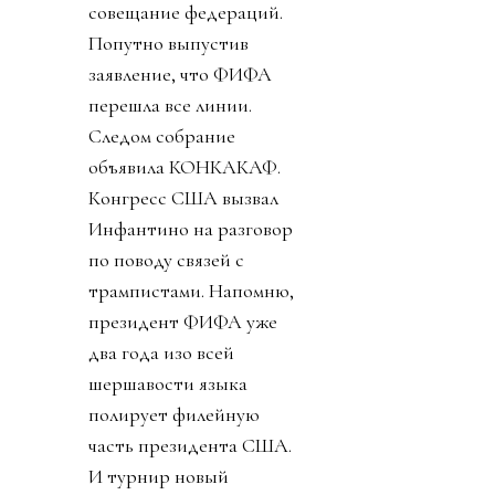
совещание федераций.
Попутно выпустив
заявление, что ФИФА
перешла все линии.
Следом собрание
объявила КОНКАКАФ.
Конгресс США вызвал
Инфантино на разговор
по поводу связей с
трампистами. Напомню,
президент ФИФА уже
два года изо всей
шершавости языка
полирует филейную
часть президента США.
И турнир новый