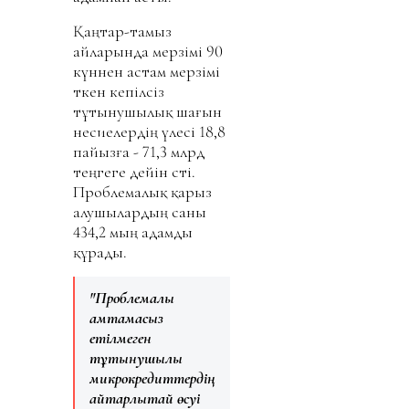
Қаңтар-тамыз
айларында мерзімі 90
күннен астам мерзімі
өткен кепілсіз
тұтынушылық шағын
несиелердің үлесі 18,8
пайызға - 71,3 млрд
теңгеге дейін өсті.
Проблемалық қарыз
алушылардың саны
434,2 мың адамды
құрады.
"Проблемалық
қамтамасыз
етілмеген
тұтынушылық
микрокредиттердің
айтарлықтай өсуі