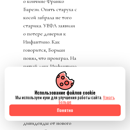
о кончине Франко
Барези. Опять старуха с
косой забрала не того
старика. УЕФА заявили
о потере доверия к
Инфантино. Как
говорится, Борман
понял, что проиграл. На
пятый день Инфантино
заявил, что план
отменяется. Пресса
узнала, что Джанни себе
Использование файлов cookie
Мы используем куки для улучшения работы сайта.
Узнать
уже выторговал
больше
зарплату в 30 миллионов
Понятно
долларов в год, и
дивиденды от нового