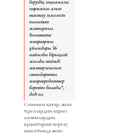
берудің заңнамалық
нормасын алып
тастау мәселесін
пысықтап
жатырмыз.
Болашақта
микроқаржы
ұйымдары 56
пайыздық бірыңғай
жылдық тиімді
мөлшерлемемен
стандартты
микрокредиттер
беретін болады", -
деді ол.
Сонымен қатар, жеке
тұлғалардың қарыз
алушылардың
құқықтарын қорғау
мақсатында жеке