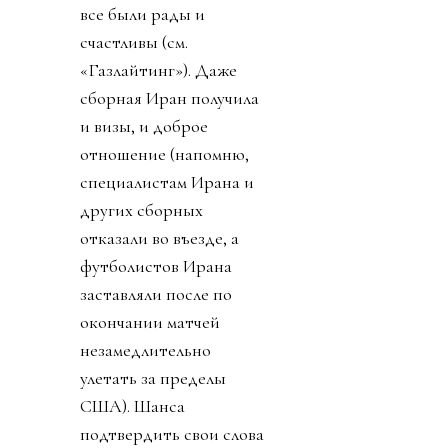
все были рады и
счастливы (см.
«Газлайтинг»). Даже
сборная Иран получила
и визы, и доброе
отношение (напомню,
специалистам Ирана и
других сборных
отказали во въезде, а
футболистов Ирана
заставляли после по
окончании матчей
незамедлительно
улетать за пределы
США). Шанса
подтвердить свои слова