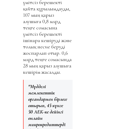
үмітсіз берешекті
қайта құрылымдауды,
107 мың қарыз
алушыға 0,8 млрд
теңге сомасына
үмітсіз берешекті
ішінара кешіруді және
толық несие беруді
жоспарлап отыр. 0,6
млрд теңге сомасында
28 мың қарыз алушыға
кешірім жасалды.
"Мүдделі
мемлекеттік
органдармен бірлесе
отырып, 45 күнге
50 АЕК-ке дейінгі
онлайн
микрокредиттерді