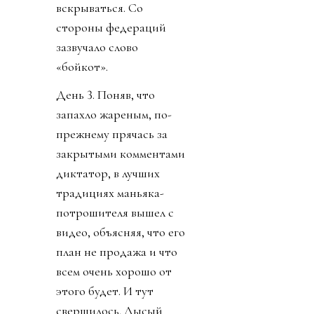
вскрываться. Со
стороны федераций
зазвучало слово
«бойкот».
День 3. Поняв, что
запахло жареным, по-
прежнему прячась за
закрытыми комментами
диктатор, в лучших
традициях маньяка-
потрошителя вышел с
видео, объясняя, что его
план не продажа и что
всем очень хорошо от
этого будет. И тут
свершилось. Лысый