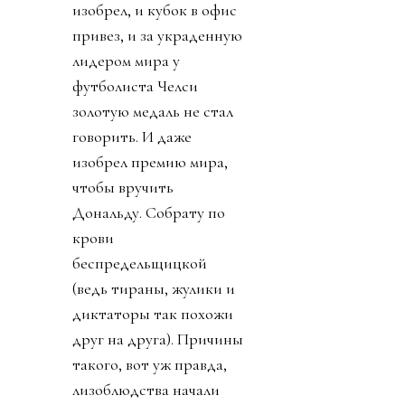
изобрел, и кубок в офис
привез, и за украденную
лидером мира у
футболиста Челси
золотую медаль не стал
говорить. И даже
изобрел премию мира,
чтобы вручить
Дональду. Собрату по
крови
беспредельщицкой
(ведь тираны, жулики и
диктаторы так похожи
друг на друга). Причины
такого, вот уж правда,
лизоблюдства начали