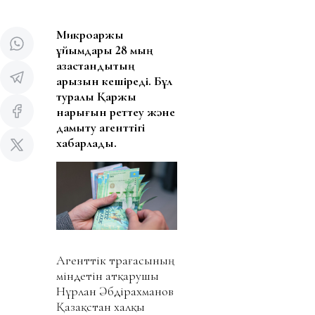
Микроқаржы
ұйымдары 28 мың
қазақстандықтың
қарызын кешіреді. Бұл
туралы Қаржы
нарығын реттеу және
дамыту агенттігі
хабарлады.
Агенттік төрағасының
міндетін атқарушы
Нұрлан Әбдірахманов
Қазақстан халқы