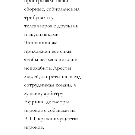
проигрывали наши
сборные, собирались на
трибунах и у
телевизоров с друзьями
и вкусняшками.
Чиновники же
приложили все силы,
чтобы все максимально
испохабить. Аресты
людей, запреты на въезд
сотрудникам команд и
лучшему арбитру
Африки, досмотры
игроков с собаками на
ВПП, кражи имущества
игроков,