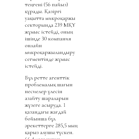
теңгені (56 пайыз)
құрады. Қазіргі
уақытта микроқаржы
секторында 239 МҚҰ
жұмыс істейді, оның
ішінде 30 компания
онлайн
микроқаржыландыру
сегментінде жұмыс
істейді.
Бұл ретте агенттік
проблемалық шағын
несиелер үлесін
азайту шараларын
жүзеге асыруда. 1
қазандағы жағдай
бойынша бұл
әрекеттерге 285,5 мың
қарыз алушы түскен.
66,4 мың қарыз