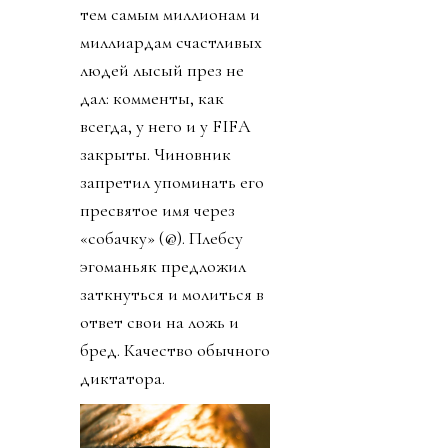
тем самым миллионам и
миллиардам счастливых
людей лысый през не
дал: комменты, как
всегда, у него и у FIFA
закрыты. Чиновник
запретил упоминать его
пресвятое имя через
«собачку» (@). Плебсу
эгоманьяк предложил
заткнуться и молиться в
ответ свои на ложь и
бред. Качество обычного
диктатора.