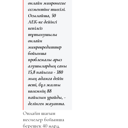
онлайн микронесие
сегментіне тиесілі.
Осылайша, 50
АЕК-ке дейінгі
кепілсіз
тұтынушылық
онлайн
микрокредиттер
бойынша
проблемалық қарыз
алушылардың саны
15,8 пайызға - 380
мың адамға дейін
өсті, бұл жалпы
көлемнің 88
пайызын құрайды, -
делінген жауапта.
Онлайн шағын
несиелер бойынша
берешек 40 млрд