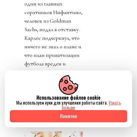
один из главных
соратников Инфантино,
человек из Goldman
Sachs, подал в отставку.
Карлос подчеркнул, что
ничего не знал о плане и
что план приватизации
футбола вреден и
должен быть отвергнут.
Политики уровня
премьер-министра
Использование файлов cookie
Великобритании
Мы используем куки для улучшения работы сайта.
Узнать
заявляют о
больше
необходимости убрать
Понятно
Инфантино из ФИФА.