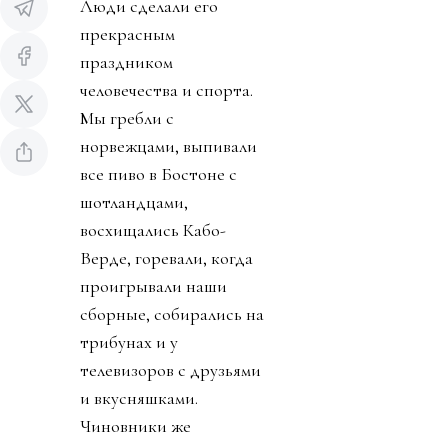
Люди сделали его
прекрасным
праздником
человечества и спорта.
Мы гребли с
норвежцами, выпивали
все пиво в Бостоне с
шотландцами,
восхищались Кабо-
Верде, горевали, когда
проигрывали наши
сборные, собирались на
трибунах и у
телевизоров с друзьями
и вкусняшками.
Чиновники же