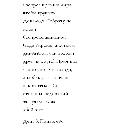
изобрел премию мира,
чтобы вручить
Дональду. Собрату по
крови
беспредельщицкой
(ведь тираны, жулики и
диктаторы так похожи
друг на друга). Причины
такого, вот уж правда,
лизоблюдства начали
вскрываться. Со
стороны федераций
зазвучало слово
«бойкот».
День 3. Поняв, что