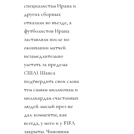
специалистам Ирана и
других сборных
отказали во въезде, а
футболистов Ирана
заставляли после по
окончании матчей
незамедлительно
улетать за пределы
США). Шанса
подтвердить свои слова
тем самым миллионам и
миллиардам счастливых
людей лысый през не
дал: комменты, как
всегда, у него и у FIFA
закрыты. Чиновник