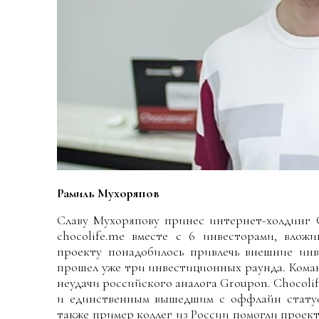
Рамиль Мухоряпов
Славу Мухоряпову принес интернет-холдинг C
chocolife.me вместе с 6 инвесторами, влож
проекту понадобилось привлечь внешние ин
прошел уже три инвестиционных раунда. Коман
неудачи российского аналога Groupon. Chocol
и единственным вышедшим с оффлайн статус
также пример коллег из России помогли проек