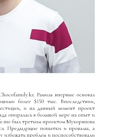
hocofamily.kz. Рамиль впервые основал
ившими более $150 тыс. Впоследствии,
вестиции, и на данный момент проект
да опиралась в большой мере на опыт и
ife.me был третьим проектом Мухоряпова
а. Предыдущие попытки и провалы, а
ту избежать проблем и поспособствовали