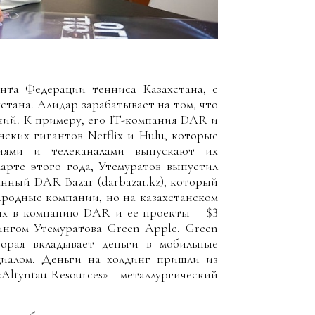
нта Федерации тенниса Казахстана, с
стана. Алидар зарабатывает на том, что
ний. К примеру, его IT-компания DAR и
нских гигантов Netflix и Hulu, которые
иями и телеканалами выпускают их
арте этого года, Утемуратов выпустил
анный DAR Bazar (darbazar.kz), который
ародные компании, но на казахстанском
ных в компанию DAR и ее проекты – $3
нгом Утемуратова Green Apple. Green
орая вкладывает деньги в мобильные
иалом. Деньги на холдинг пришли из
Altyntau Resources» – металлургический