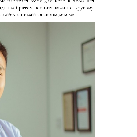
он работает хотя для него в этом нет
ладшим братом воспитывали по-другому,
а хотел заниматься своим делом».