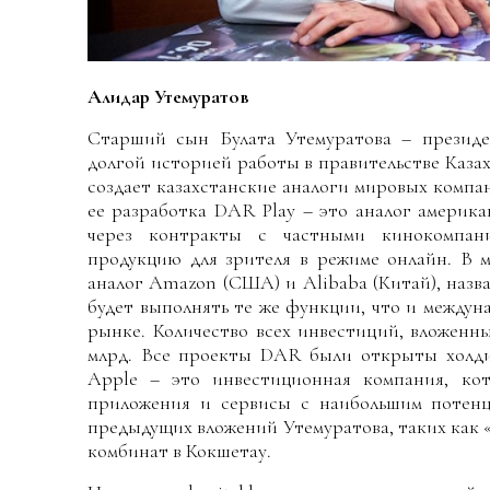
Алидар Утемуратов
Старший сын Булата Утемуратова – президе
долгой историей работы в правительстве Казах
создает казахстанские аналоги мировых компа
ее разработка DAR Play – это аналог америка
через контракты с частными кинокомпан
продукцию для зрителя в режиме онлайн. В м
аналог Amazon (США) и Alibaba (Китай), назв
будет выполнять те же функции, что и междун
рынке. Количество всех инвестиций, вложен
млрд. Все проекты DAR были открыты холди
Apple – это инвестиционная компания, кот
приложения и сервисы с наибольшим потенц
предыдущих вложений Утемуратова, таких как «
комбинат в Кокшетау.