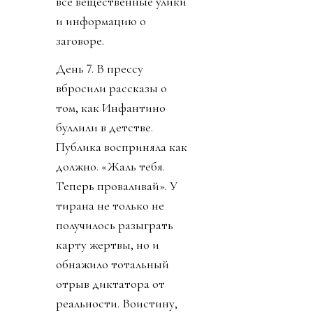
все вещественные улики
и информацию о
заговоре.
День 7. В прессу
вбросили рассказы о
том, как Инфантино
буллили в детстве.
Публика восприняла как
должно. «Жаль тебя.
Теперь проваливай». У
тирана не только не
получилось разыграть
карту жертвы, но и
обнажило тотальный
отрыв диктатора от
реальности. Воистину,