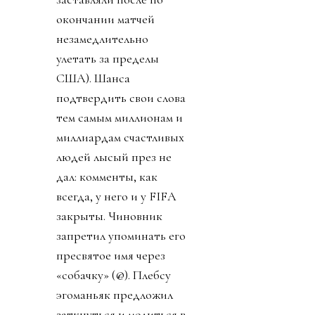
окончании матчей
незамедлительно
улетать за пределы
США). Шанса
подтвердить свои слова
тем самым миллионам и
миллиардам счастливых
людей лысый през не
дал: комменты, как
всегда, у него и у FIFA
закрыты. Чиновник
запретил упоминать его
пресвятое имя через
«собачку» (@). Плебсу
эгоманьяк предложил
заткнуться и молиться в