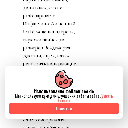
дон заявил, что не
разговаривал с
Инфантино. Лишенный
благословения патрона,
скукожившийся до
размеров Волдеморта,
Джанни, скуля, начал
репостить копирующие
текст друг друга посты
федераций,
приветствовавших
Использование файлов cookie
решение его,
Мы используем куки для улучшения работы сайта.
Узнать
больше
Инфантино, отменить
Понятно
план прихватизации.
Опять смотрим что
такое «газлайтинг», а