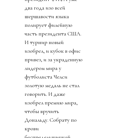
два года изо всей
шершавости языка
полирует филейную
часть президента США.
И турнир новый
изобрел, и кубок в офис
привез, и за украденную
лидером мира у
футболиста Челси
золотую медаль не стал
говорить. И даже
изобрел премию мира,
чтобы вручить
Дональду. Собрату по
крови
беспредельщицкой