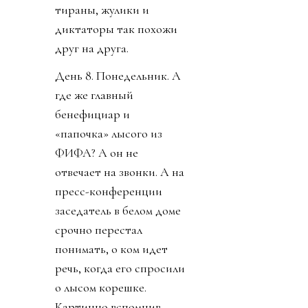
тираны, жулики и
диктаторы так похожи
друг на друга.
День 8. Понедельник. А
где же главный
бенефициар и
«папочка» лысого из
ФИФА? А он не
отвечает на звонки. А на
пресс-конференции
заседатель в белом доме
срочно перестал
понимать, о ком идет
речь, когда его спросили
о лысом корешке.
Картинно вспомнив,