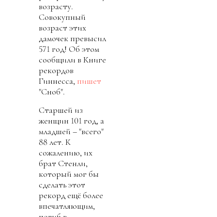
возрасту.
Совокупный
возраст этих
дамочек превысил
571 год! Об этом
сообщили в Книге
рекордов
Гиннесса,
пишет
"Сноб".
Старшей из
женщин 101 год, а
младшей – "всего"
88 лет. К
сожалению, их
брат Стенли,
который мог бы
сделать этот
рекорд ещё более
впечатляющим,
погиб в