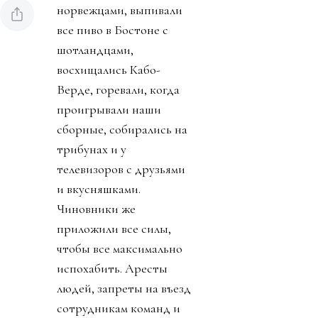
норвежцами, выпивали
все пиво в Бостоне с
шотландцами,
восхищались Кабо-
Верде, горевали, когда
проигрывали наши
сборные, собирались на
трибунах и у
телевизоров с друзьями
и вкусняшками.
Чиновники же
приложили все силы,
чтобы все максимально
испохабить. Аресты
людей, запреты на въезд
сотрудникам команд и