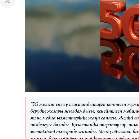
"5G желісін енгізу қазақстандықтарға көптеген мүмк
берудің жоғары жылдамдығы, кеңейтілген мобильд
және медиа қызметтерінің жаңа сапасы. Желіні ен
тізбелеуге болады. Қазақстандық операторлар, оның 
жеткілікті тәжірибе жинады. Менің ойымша, бесі
мүмкін, бірақ кейінірек ол пайдаланушылардың өмі