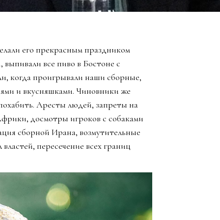
елали его прекрасным праздником
, выпивали все пиво в Бостоне с
ли, когда проигрывали наши сборные,
зьями и вкусняшками. Чиновники же
похабить. Аресты людей, запреты на
Африки, досмотры игроков с собаками
ация сборной Ирана, возмутительные
 властей, пересечение всех границ