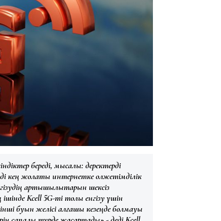
індіктер береді, мысалы: деректерді
і кең жолақты интернетке қолжетімділік
гізудің артықшылықтарын шексіз
ішінде Kcell 5G-ті толық енгізу үшін
нші буын желісі алғашқы кезеңде болмауы
рін сапалы түрде жақсартады»,- деді
Kcell