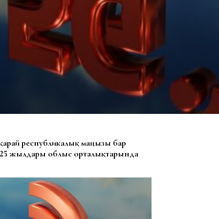
 қарай республикалық маңызы бар
2025 жылдары облыс орталықтарында