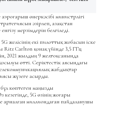
 аэроғарыш өнеркәсібі министрлігі
тратегиясын әзірлеп, Қазақстан
нгізу мерзімдерін белгіледі.
 5G желісінің екі пилоттық жобасын іске
Ritz Carlton қонақ үйінде 3,5 ГГц
йін, 2021 жылдың 9 желтоқсанында
қосылуы өтті. Серіктестік аясындағы
телекоммуникациялық жабдықтар
иясы жүзеге асырды.
 бұл көптеген маңызды
з кезегінде, 5G өзінің жоғары
е арналған миллиондаған пайдаланушы