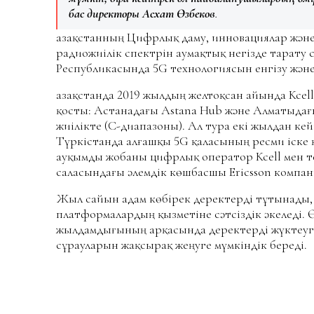
бас директоры
Асхат Өзбеков
.
Қазақстанның Цифрлық даму, инновациялар және
радиожиілік спектрін аумақтық негізде тарату с
Республикасында 5G технологиясын енгізу және е
Қазақстанда 2019 жылдың желтоқсан айында Kcell
қосты: Астанадағы Astana Hub және Алматыдағы 
жиілікте (C-диапазоны). Ал тура екі жылдан ке
Түркістанда алғашқы 5G қаласының ресми іске 
ауқымды жобаны цифрлық оператор Kcell мен 
саласындағы әлемдік көшбасшы Ericsson компан
Жыл сайын адам көбірек деректерді тұтынады,
платформалардың қызметіне сәтсіздік әкеледі. Ө
жылдамдығының арқасында деректерді жүктеуг
сұрауларын жақсырақ жеңуге мүмкіндік береді.