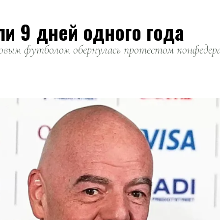
ли 9 дней одного года
вым футболом обернулась протестом конфедерац