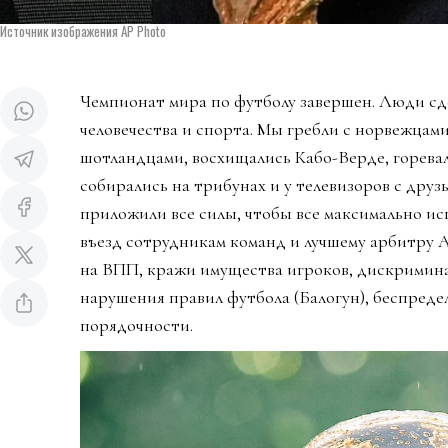
Источник изображения AP Photo
Чемпионат мира по футболу завершен. Люди сд
человечества и спорта. Мы гребли с норвежцами
шотландцами, восхищались Кабо-Верде, горева
собирались на трибунах и у телевизоров с дру
приложили все силы, чтобы все максимально ис
въезд сотрудникам команд и лучшему арбитру 
на ВПП, кражи имущества игроков, дискримин
нарушения правил футбола (Балогун), беспредел
порядочности.