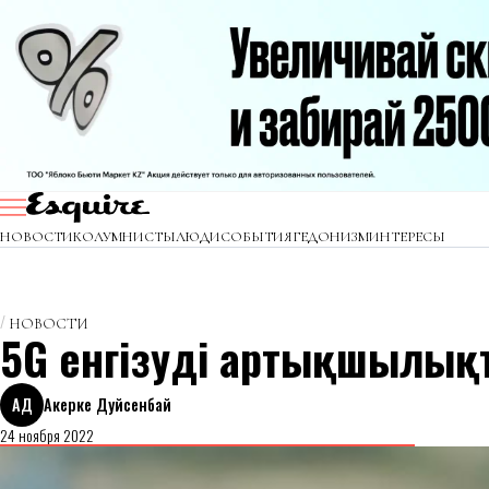
НОВОСТИ
КОЛУМНИСТЫ
ЛЮДИ
СОБЫТИЯ
ГЕДОНИЗМ
ИНТЕРЕСЫ
НОВОСТИ
5G енгізудің артықшылы
АД
Акерке Дуйсенбай
24 ноября 2022