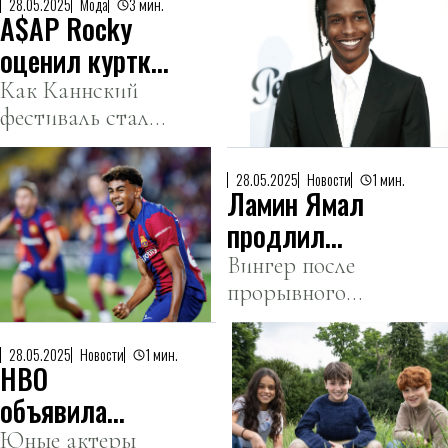
28.05.2025
Мода
3 мин.
A$AP Rocky
оценил куртку
казахстанского
Как Каннский
фестиваль стал
бренда
мостиком между
модой
28.05.2025
Новости
1 мин.
Ламин Ямал
Казахстана,
Франции и
продлил
Америки.
контракт с
Вингер после
прорывного
«Барселоной»
сезона
закрепился в
28.05.2025
Новости
1 мин.
HBO
команде до
2031 года.
объявила
актеров на
Юные актеры