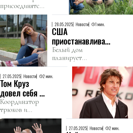
присоединятся
роли Гарри,
к команде
Рона и
признанных
Гермионы
28.05.2025
Новости
1 мин.
США
мастеров.
приостанавливают
выдачу
Белый дом
планирует
студенческих виз
расширить практику
проверки
27.05.2025
Новости
2 мин.
Том Круз
социальных сетей
соискателей.
довел себя до
истощения на
Координатор
трюков и
съемках
второй
«Миссия
режиссер Уэйд
невыполнима»
27.05.2025
Новости
2 мин.