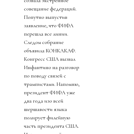
созвала экстренное
совещание федераций.
Попутно выпустив
заявление, что ФИФА
перешла все линии.
Следом собрание
объявила КОНКАКАФ.
Конгресс США вызвал
Инфантино на разговор
по поводу связей с
трампистами. Напомню,
президент ФИФА уже
два года изо всей
шершавости языка
полирует филейную
часть президента США.