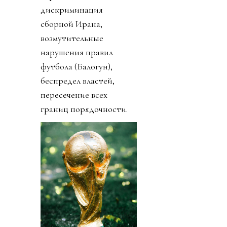
дискриминация
сборной Ирана,
возмутительные
нарушения правил
футбола (Балогун),
беспредел властей,
пересечение всех
границ порядочности.