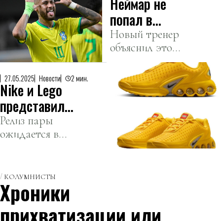
Неймар не
Иствуд
рассказал, что
попал в
актера
сборную
Новый тренер
пришлось
объяснил это
Бразилии:
выносить на
необходимостью
причины
руках из-за
дать игроку
27.05.2025
Новости
2 мин.
крайней
Nike и Lego
время на
усталости.
восстановление
представили
после травмы.
свою первую
Релиз пары
ожидается в
совместную
августе 2025
коллекцию
года.
КОЛУМНИСТЫ
Хроники
прихватизации или