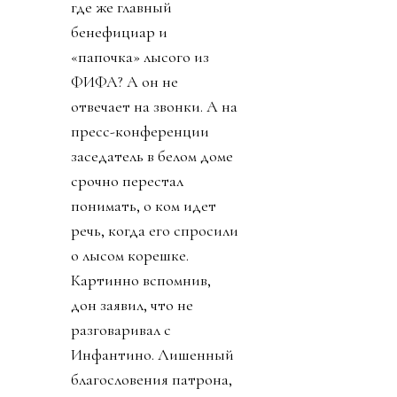
где же главный
бенефициар и
«папочка» лысого из
ФИФА? А он не
отвечает на звонки. А на
пресс-конференции
заседатель в белом доме
срочно перестал
понимать, о ком идет
речь, когда его спросили
о лысом корешке.
Картинно вспомнив,
дон заявил, что не
разговаривал с
Инфантино. Лишенный
благословения патрона,