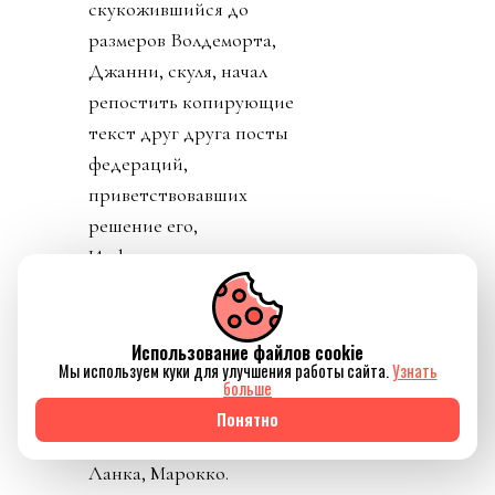
скукожившийся до
размеров Волдеморта,
Джанни, скуля, начал
репостить копирующие
текст друг друга посты
федераций,
приветствовавших
решение его,
Инфантино, отменить
план прихватизации.
Опять смотрим что
такое «газлайтинг», а
Использование файлов cookie
Мы используем куки для улучшения работы сайта.
Узнать
равно и рассматриваем
больше
подборку стран: Катар,
Понятно
ОАЭ, Бутан, Шри
Ланка, Марокко.