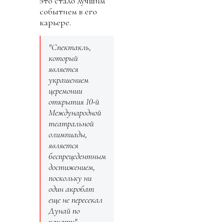
это стало лучшим
событием в его
карьере.
"Спектакль,
который
является
украшением
церемонии
открытия 10-й
Международной
театральной
олимпиады,
является
беспрецедентным
достижением,
поскольку ни
один акробат
еще не пересекал
Дунай по
канату", –