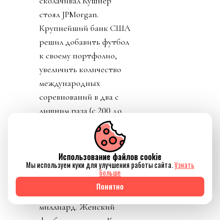
сколачивал Кушнер
стоял JPMorgan.
Крупнейший банк США
решил добавить футбол
к своему портфолио,
увеличить количество
международных
соревнований в два с
лишним раза (с 200 до
450). Финансисты сочли
футбол
недомонетизированным.
Использование файлов cookie
Мы используем куки для улучшения работы сайта.
Узнать
Прибыль FIFA - около
больше
$3.6 миллиарда в год, а
Понятно
NFL приносит аж $21
миллиард. Женский