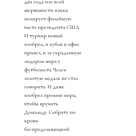
два года изо всей
шершавости языка
полирует филейную
часть президента США.
И турнир новый
изобрел, и кубок в офис
привез, и за украденную
лидером мира у
футболиста Челси
золотую медаль не стал
говорить. И даже
изобрел премию мира,
чтобы вручить
Дональду. Собрату по
крови
беспредельщицкой