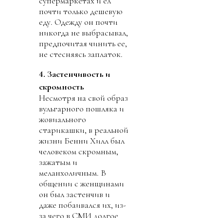
супермаркетах и ел
почти только дешевую
еду. Одежду он почти
никогда не выбрасывал,
предпочитая чинить ее,
не стесняясь заплаток.
4. Застенчивость и
скромность
Несмотря на свой образ
вульгарного пошляка и
жовиального
старикашки, в реальной
жизни Бенни Хилл был
человеком скромным,
зажатым и
меланхоличным. В
общении с женщинами
он был застенчив и
даже побаивался их, из-
за чего в СМИ долгое