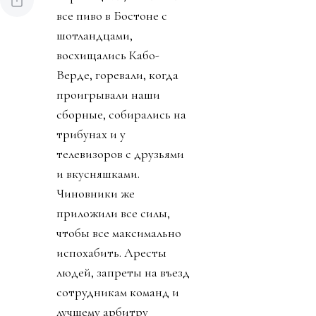
все пиво в Бостоне с
шотландцами,
восхищались Кабо-
Верде, горевали, когда
проигрывали наши
сборные, собирались на
трибунах и у
телевизоров с друзьями
и вкусняшками.
Чиновники же
приложили все силы,
чтобы все максимально
испохабить. Аресты
людей, запреты на въезд
сотрудникам команд и
лучшему арбитру