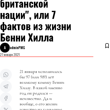
британской
нации", или 7
фактов из жизни
Бенни Хилла
A
adminPMG
27 января 2021
21 января исполнилось
бы 97 (или 98!) лет
великому комику Бенни
Хиллу. В какой именно
год он родился —
неизвестно. Да и
вообще, о его жизни
известно на удивление