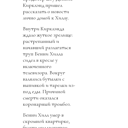
Кирклэнд пришел
рассказать о новости
лично домой к Хиллу.
Внутри Кирклэнда
ждало жуткое зрелище:
растрепанный и
начавший разлагаться
труп Бенни Хилла
сидел в кресле у
включенного
телевизора. Вокруг
валялись бутылки с
выпивкой и тарелки из-
под еды. Причиной
смерти оказался
коронарный тромбоз.
Бенни Хилл умер в
скромной квартирке,
будучи миллионером.