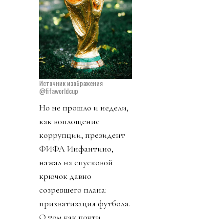
Источник изображения
@fifaworldcup
Но не прошло и недели,
как воплощение
коррупции, президент
ФИФА Инфантино,
нажал на спусковой
крючок давно
созревшего плана:
прихватизация футбола.
О том как почти