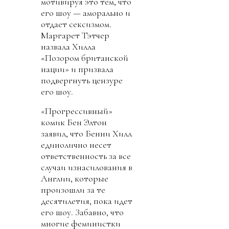
мотивируя это тем, что
его шоу — аморально и
отдает сексизмом.
Маргарет Тэтчер
назвала Хилла
«Позором британской
нации» и призвала
подвергнуть цензуре
его шоу.
«Прогрессивный»
комик Бен Элтон
заявил, что Бенни Хилл
единолично несет
ответственность за все
случаи изнасилования в
Англии, которые
произошли за те
десятилетия, пока идет
его шоу. Забавно, что
многие феминистки