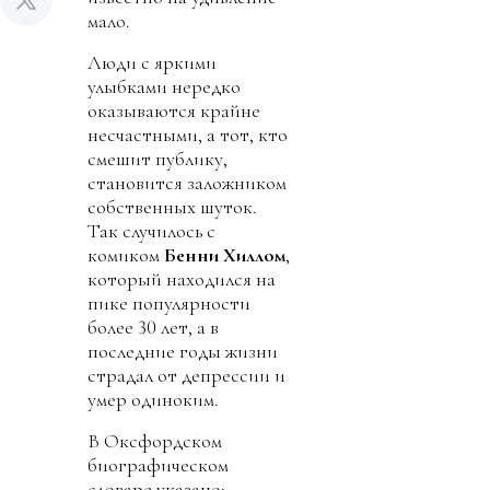
мало.
Люди с яркими
улыбками нередко
оказываются крайне
несчастными, а тот, кто
смешит публику,
становится заложником
собственных шуток.
Так случилось с
комиком
Бенни
Хиллом
,
который находился на
пике популярности
более 30 лет, а в
последние годы жизни
страдал от депрессии и
умер одиноким.
В Оксфордском
биографическом
словаре указано: