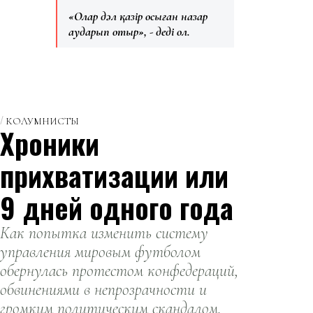
«Олар дәл қазір осыған назар
аударып отыр», - деді ол.
КОЛУМНИСТЫ
Хроники
прихватизации или
9 дней одного года
Как попытка изменить систему
управления мировым футболом
обернулась протестом конфедераций,
обвинениями в непрозрачности и
громким политическим скандалом.