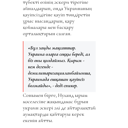
түбекті өзінің әскери тірегіне
айналдырып, онда Украинаның
қауіпсіздігіне қауіп төндіретін
ұрыс нысандарын, қару
қоймалары мен басқару
орталықтарын салған.
«Бұл заңды мақсаттар.
Украина оларға соққы береді, ал
біз оны қолдаймыз. Қырым -
кем дегенде -
демилитаризацияланбайынша,
Украинада ешқашан қауіпсіз
болмайды», - деді спикер.
Сонымен бірге, Нуланд Қырым
мәселесіне жақындамас бұрын
украин әскері әлі де айтарлықтай
аумақтарды қайтаруы керек
екенін айтты.