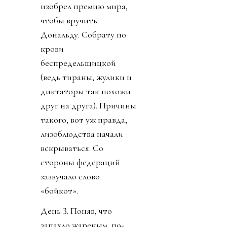
изобрел премию мира,
чтобы вручить
Дональду. Собрату по
крови
беспредельщицкой
(ведь тираны, жулики и
диктаторы так похожи
друг на друга). Причины
такого, вот уж правда,
лизоблюдства начали
вскрываться. Со
стороны федераций
зазвучало слово
«бойкот».
День 3. Поняв, что
запахло жареным, по-