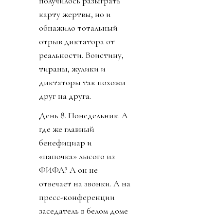
получилось разыграть
карту жертвы, но и
обнажило тотальный
отрыв диктатора от
реальности. Воистину,
тираны, жулики и
диктаторы так похожи
друг на друга.
День 8. Понедельник. А
где же главный
бенефициар и
«папочка» лысого из
ФИФА? А он не
отвечает на звонки. А на
пресс-конференции
заседатель в белом доме