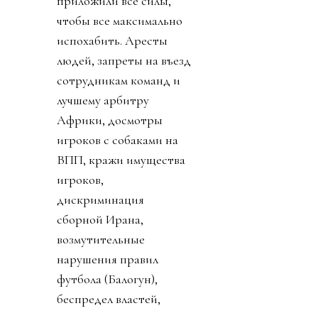
приложили все силы,
чтобы все максимально
испохабить. Аресты
людей, запреты на въезд
сотрудникам команд и
лучшему арбитру
Африки, досмотры
игроков с собаками на
ВПП, кражи имущества
игроков,
дискриминация
сборной Ирана,
возмутительные
нарушения правил
футбола (Балогун),
беспредел властей,