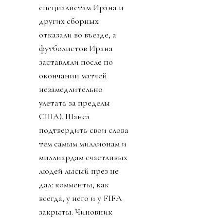
специалистам Ирана и
других сборных
отказали во въезде, а
футболистов Ирана
заставляли после по
окончании матчей
незамедлительно
улетать за пределы
США). Шанса
подтвердить свои слова
тем самым миллионам и
миллиардам счастливых
людей лысый през не
дал: комменты, как
всегда, у него и у FIFA
закрыты. Чиновник