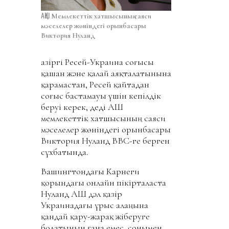
АҚШ
Мемлекеттік хатшысының саяси
мәселелер жөніндегі орынбасары
Виктория Нуланд
Қазіргі Ресей-Украина соғысы
қашан және қалай аяқталатынына
қарамастан, Ресей қайтадан
соғыс бастамауы үшін кепілдік
беруі керек, деді АҚШ
мемлекеттік хатшысының саяси
мәселелер жөніндегі орынбасары
Виктория Нуланд BBC-ге берген
сұхбатында.
Вашингтондағы Карнеги
қорындағы онлайн пікірталаста
Нуланд АҚШ дәл қазір
Украинадағы ұрыс алаңына
қандай қару-жарақ жіберуге
болатынын ғана емес, сонымен