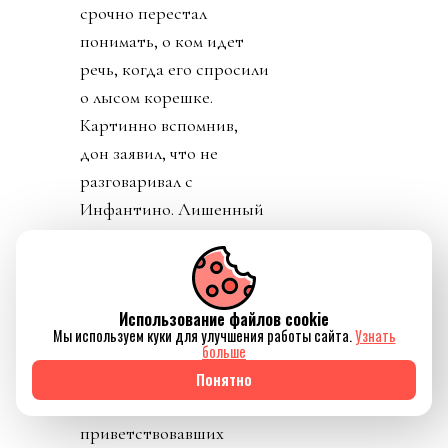
срочно перестал
понимать, о ком идет
речь, когда его спросили
о лысом корешке.
Картинно вспомнив,
дон заявил, что не
разговаривал с
Инфантино. Лишенный
благословения патрона,
скукожившийся до
размеров Волдеморта,
Использование файлов cookie
Джанни, скуля, начал
Мы используем куки для улучшения работы сайта.
Узнать
репостить копирующие
больше
текст друг друга посты
Понятно
федераций,
приветствовавших