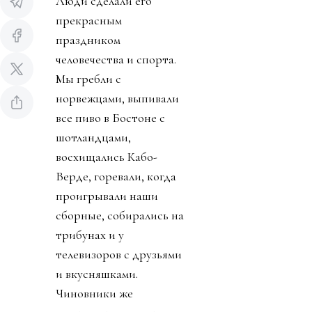
Люди сделали его
прекрасным
праздником
человечества и спорта.
Мы гребли с
норвежцами, выпивали
все пиво в Бостоне с
шотландцами,
восхищались Кабо-
Верде, горевали, когда
проигрывали наши
сборные, собирались на
трибунах и у
телевизоров с друзьями
и вкусняшками.
Чиновники же