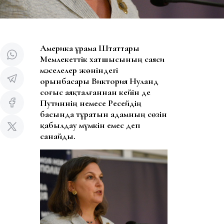
Америка Құрама Штаттары
Мемлекеттік хатшысының саяси
мәселелер жөніндегі
орынбасары Виктория Нуланд
соғыс аяқталғаннан кейін де
Путиннің немесе
Ресейдің
басында тұратын адамның сөзін
қабылдау мүмкін емес деп
санайды.