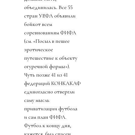
объединилась. Все 55
стран УЕФА объявили
бойкот всем
соревнованиям ФИФА
(см. «Посыл в пешее
эротическое
путешествие к объекту
огуречной формы»).
Чуть позже 41 из 41
федераций КОНКАКАФ
единогласно отвергли
саму мысль
приватизации футбола
и сам план ФИФА.
Футбол к концу дня,
кажется, был спасен.