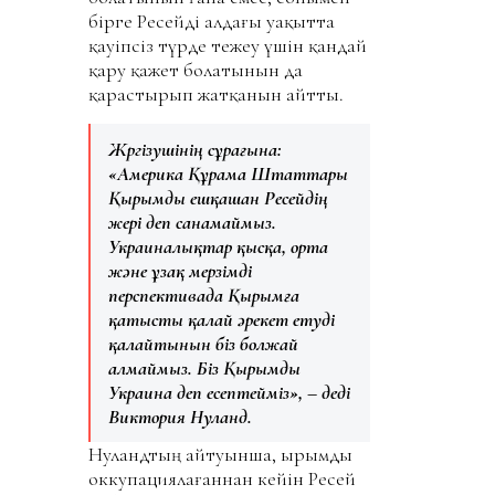
бірге Ресейді алдағы уақытта
қауіпсіз түрде тежеу ​​үшін қандай
қару қажет болатынын да
қарастырып жатқанын айтты.
Жүргізушінің сұрағына:
«Америка Құрама Штаттары
Қырымды ешқашан Ресейдің
жері деп санамаймыз.
Украиналықтар қысқа, орта
және ұзақ мерзімді
перспективада Қырымға
қатысты қалай әрекет етуді
қалайтынын біз болжай
алмаймыз. Біз Қырымды
Украина деп есептейміз», – деді
Виктория Нуланд.
Нуландтың айтуынша, Қырымды
оккупациялағаннан кейін Ресей