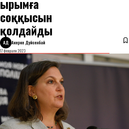
Қырымға
соққысын
қолдайды
АД
Акерке Дуйсенбай
17 февраля 2023