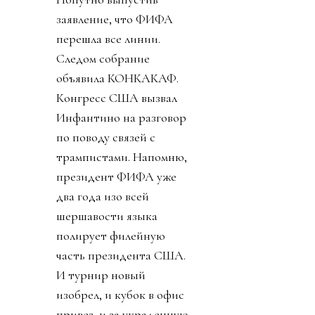
заявление, что ФИФА
перешла все линии.
Следом собрание
объявила КОНКАКАФ.
Конгресс США вызвал
Инфантино на разговор
по поводу связей с
трампистами. Напомню,
президент ФИФА уже
два года изо всей
шершавости языка
полирует филейную
часть президента США.
И турнир новый
изобрел, и кубок в офис
привез, и за украденную