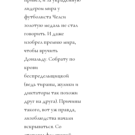
лидером мира у
футболиста Челси
золотую медаль не стал
говорить. И даже
изобрел премию мира,
чтобы вручить
Дональду. Собрату по
крови
беспредельщицкой
(ведь тираны, жулики и
диктаторы так похожи
друг на друга). Причины
такого, вот уж правда,
лизоблюдства начали
вскрываться. Со
стороны федераций