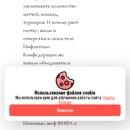
увеличивать количество
матчей, команд,
турниров. И почему рвет
глотку, жилы и
отверстия в своем теле
Инфантино.
Конфедерации же
начали объединяться
против заговора
президента ФИФА.
День 6. В субботу было
Использование файлов cookie
Мы используем куки для улучшения работы сайта.
Узнать
тихо. Только Катар
больше
заявил о своей
Понятно
поддержке Инфантино.
Напомню, шеф ФИФА и