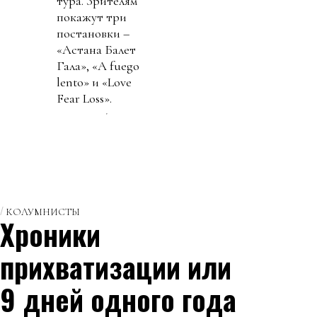
тура. Зрителям
покажут три
постановки –
«Астана Балет
Гала», «A fuego
lento» и «Love
Fear Loss».
КОЛУМНИСТЫ
Хроники
прихватизации или
9 дней одного года