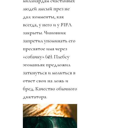
миллиардам счастливых
людей лысый през не
дал: комменты, как
всегда, у него и у FIFA
закрыты. Чиновник
запретил упоминать его
пресвятое имя через
«собачку» (@). Плебсу
эгоманьяк предложил
заткнуться и молиться в
ответ свои на ложь и
бред. Качество обычного
диктатора.