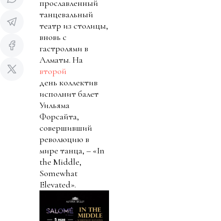
прославленный
танцевальный
театр из столицы,
вновь с
гастролями в
Алматы. На
второй
день коллектив
исполнит балет
Уильяма
Форсайта,
совершивший
революцию в
мире танца, – «In
the Middle,
Somewhat
Elevated».