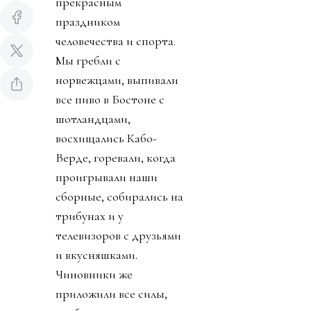
прекрасным
праздником
человечества и спорта.
Мы гребли с
норвежцами, выпивали
все пиво в Бостоне с
шотландцами,
восхищались Кабо-
Верде, горевали, когда
проигрывали наши
сборные, собирались на
трибунах и у
телевизоров с друзьями
и вкусняшками.
Чиновники же
приложили все силы,