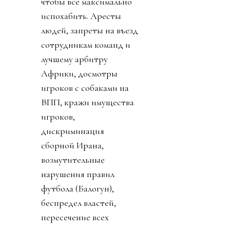
чтобы все максимально
испохабить. Аресты
людей, запреты на въезд
сотрудникам команд и
лучшему арбитру
Африки, досмотры
игроков с собаками на
ВПП, кражи имущества
игроков,
дискриминация
сборной Ирана,
возмутительные
нарушения правил
футбола (Балогун),
беспредел властей,
пересечение всех