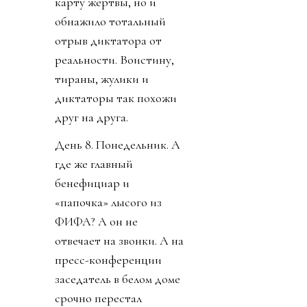
карту жертвы, но и
обнажило тотальный
отрыв диктатора от
реальности. Воистину,
тираны, жулики и
диктаторы так похожи
друг на друга.
День 8. Понедельник. А
где же главный
бенефициар и
«папочка» лысого из
ФИФА? А он не
отвечает на звонки. А на
пресс-конференции
заседатель в белом доме
срочно перестал