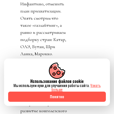
Инфантино, отменить
план прихватизации.
Опять смотрим что
такое «газлайтинг», а
равно и рассматриваем
подборку стран: Катар,
ОАЭ, Бутан, Шри
Ланка, Марокко.
Федерация футбола
Конго пришла тоже
уточнить, где за
Использование файлов cookie
поддержку Инфантино
Мы используем куки для улучшения работы сайта.
Узнать
им выдадут их взятку и
больше
поблагодарить лично
Понятно
товарища Инфантино за
развитие конголезского