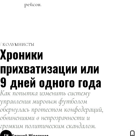
рейсов.
КОЛУМНИСТЫ
Хроники
прихватизации или
9 дней одного года
Как попытка изменить систему
управления мировым футболом
обернулась протестом конфедераций,
обвинениями в непрозрачности и
громким политическим скандалом.
ЕИ
Евгений Ибрагимов