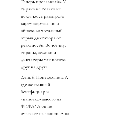
Теперь проваливай». У
тирана не только не
получилось разыграть
карту жертвы, но и
обнажило тотальный
отрыв диктатора от
реальности. Воистину,
тираны, жулики и
диктаторы так похожи
друг на друга.
День 8. Понедельник. А
где же главный
бенефициар и
«папочка» лысого из
ФИФА? А он не
отвечает на звонки. А на