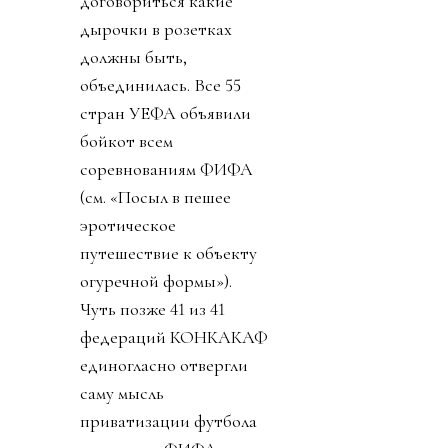
договориться какие
дырочки в розетках
должны быть,
объединилась. Все 55
стран УЕФА объявили
бойкот всем
соревнованиям ФИФА
(см. «Посыл в пешее
эротическое
путешествие к объекту
огуречной формы»).
Чуть позже 41 из 41
федераций КОНКАКАФ
единогласно отвергли
саму мысль
приватизации футбола