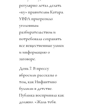
регулярно летал делать
«ку» правителям Катара.
УЕФА пригрозило
уголовным
разбирательством и
потребовала сохранять
все вещественные улики
и информацию о
заговоре.
День 7. В прессу
вбросили рассказы о
том, как Инфантино
буллили в детстве.
Публика восприняла как
должно. «Жаль тебя.