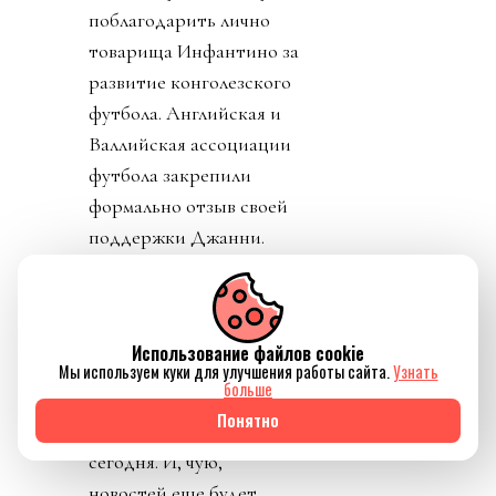
поблагодарить лично
товарища Инфантино за
развитие конголезского
футбола. Английская и
Валлийская ассоциации
футбола закрепили
формально отзыв своей
поддержки Джанни.
Использование файлов cookie
Мы используем куки для улучшения работы сайта.
Узнать
больше
Источник изображения Reuters
Понятно
День 9. Он начинается
сегодня. И, чую,
новостей еще будет.