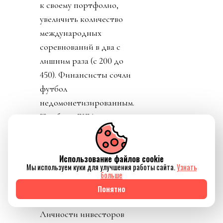
к своему портфолио,
увеличить количество
международных
соревнований в два с
лишним раза (с 200 до
450). Финансисты сочли
футбол
недомонетизированным.
Прибыль FIFA - около
$3.6 миллиарда в год, а
NFL приносит аж $21
миллиард. Женский
Использование файлов cookie
Мы используем куки для улучшения работы сайта.
Узнать
футбол не указан. Кому
больше
обещанные миллиарды
Понятно
достанутся не сказали.
Личности инвесторов