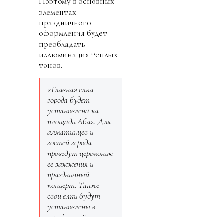
Поэтому в основных
элементах
праздничного
оформления будет
преобладать
иллюминация теплых
тонов.
«Главная елка
города будет
установлена на
площади Абая. Для
алматинцев и
гостей города
проведут церемонию
ее зажжения и
праздничный
концерт. Также
свои елки будут
установлены в