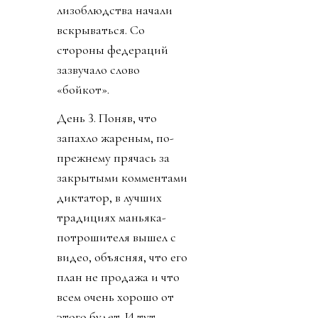
лизоблюдства начали
вскрываться. Со
стороны федераций
зазвучало слово
«бойкот».
День 3. Поняв, что
запахло жареным, по-
прежнему прячась за
закрытыми комментами
диктатор, в лучших
традициях маньяка-
потрошителя вышел с
видео, объясняя, что его
план не продажа и что
всем очень хорошо от
этого будет. И тут