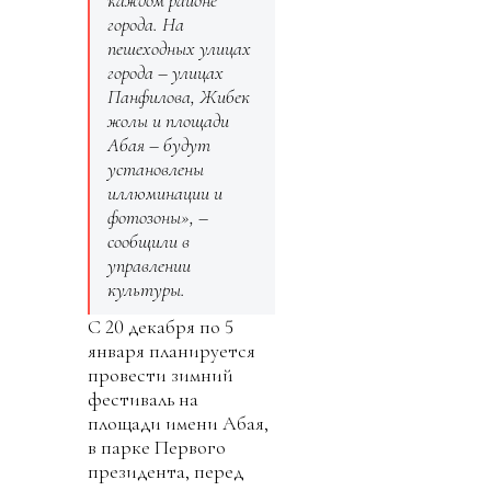
каждом районе
города. На
пешеходных улицах
города – улицах
Панфилова, Жибек
жолы и площади
Абая – будут
установлены
иллюминации и
фотозоны», –
сообщили в
управлении
культуры.
С 20 декабря по 5
января планируется
провести зимний
фестиваль на
площади имени Абая,
в парке Первого
президента, перед