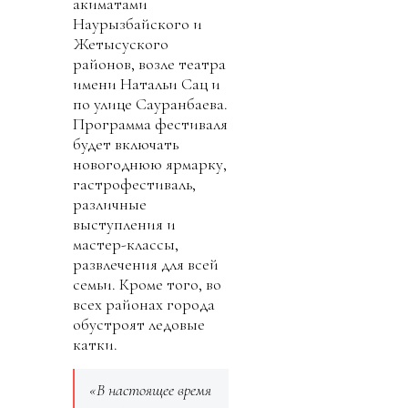
акиматами
Наурызбайского и
Жетысуского
районов, возле театра
имени Натальи Сац и
по улице Сауранбаева.
Программа фестиваля
будет включать
новогоднюю ярмарку,
гастрофестиваль,
различные
выступления и
мастер-классы,
развлечения для всей
семьи. Кроме того, во
всех районах города
обустроят ледовые
катки.
«В настоящее время