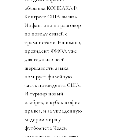
объявила КОНКАКАФ.
Конгресс США вызвал
Инфантино на разговор
по поводу связей с
трампистами. Напомню,
президент ФИФА уже
два года изо всей
шершавости языка
полирует филейную
часть президента США.
И турнир новый
изобрел, и кубок в офис
привез, и за украденную
лидером мира у
футболиста Челси
золотую медаль не стал