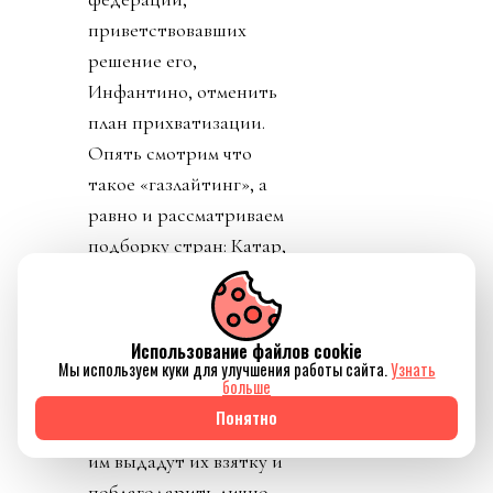
приветствовавших
решение его,
Инфантино, отменить
план прихватизации.
Опять смотрим что
такое «газлайтинг», а
равно и рассматриваем
подборку стран: Катар,
ОАЭ, Бутан, Шри
Ланка, Марокко.
Федерация футбола
Использование файлов cookie
Конго пришла тоже
Мы используем куки для улучшения работы сайта.
Узнать
больше
уточнить, где за
Понятно
поддержку Инфантино
им выдадут их взятку и
поблагодарить лично