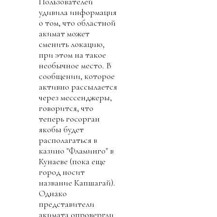
Пользователей
удивила информация
о том, что областной
акимат может
сменить локацию,
при этом на такое
необычное место. В
сообщении, которое
активно рассылается
через мессенджеры,
говорится, что
теперь госорган
якобы будет
располагаться в
казино "Фламинго" в
Кунаеве (пока еще
город носит
название Капшагай).
Однако
представители
акимата опровергли