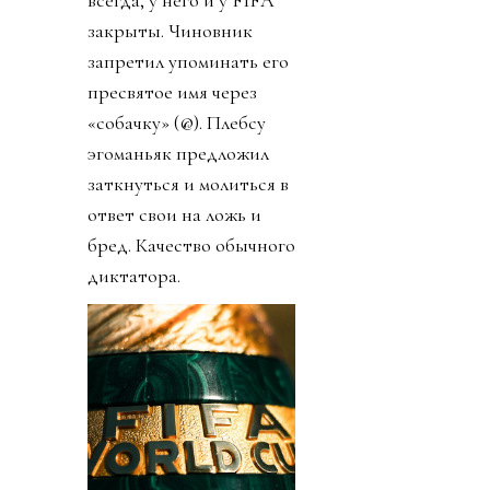
всегда, у него и у FIFA
закрыты. Чиновник
запретил упоминать его
пресвятое имя через
«собачку» (@). Плебсу
эгоманьяк предложил
заткнуться и молиться в
ответ свои на ложь и
бред. Качество обычного
диктатора.