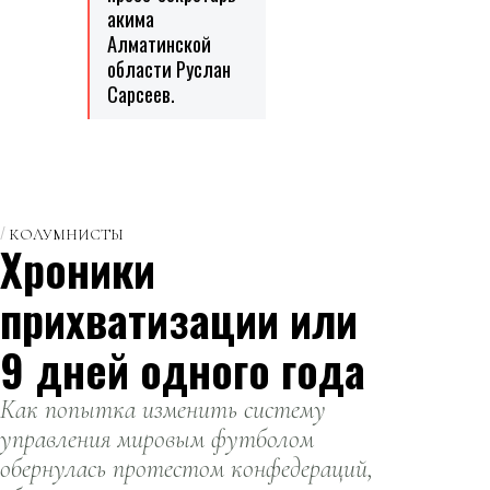
акима
Алматинской
области Руслан
Сарсеев.
КОЛУМНИСТЫ
Хроники
прихватизации или
9 дней одного года
Как попытка изменить систему
управления мировым футболом
обернулась протестом конфедераций,