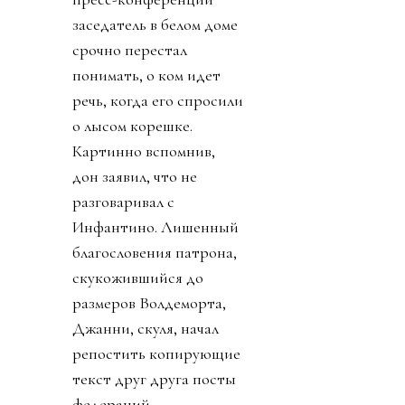
заседатель в белом доме
срочно перестал
понимать, о ком идет
речь, когда его спросили
о лысом корешке.
Картинно вспомнив,
дон заявил, что не
разговаривал с
Инфантино. Лишенный
благословения патрона,
скукожившийся до
размеров Волдеморта,
Джанни, скуля, начал
репостить копирующие
текст друг друга посты
федераций,