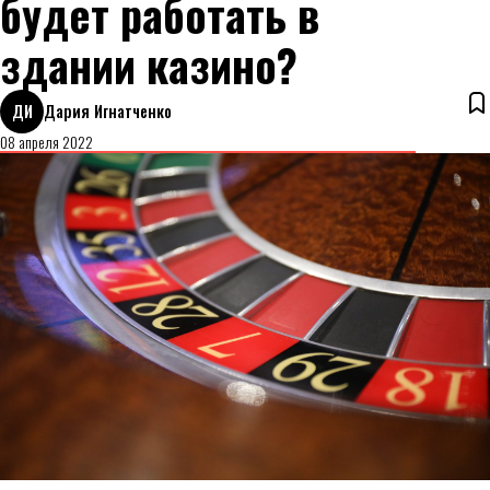
будет работать в
здании казино?
ДИ
Дария Игнатченко
08 апреля 2022