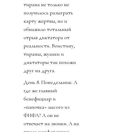
тирана не только не
получилось разыграть
карту жертвы, но и
обнажило тотальный
отрыв диктатора от
реальности. Воистину,
тираны, жулики и
диктаторы так похожи
друг на друга.
День 8. Понедельник. А
где же главный
бенефициар и
«папочка» лысого из
ФИФА? А он не
отвечает на звонки. А на
пресс-конференции