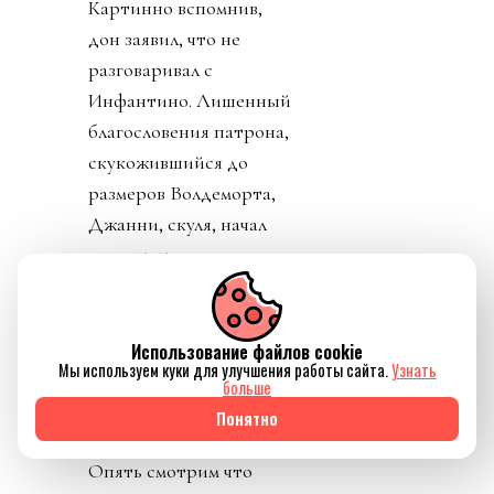
Картинно вспомнив,
дон заявил, что не
разговаривал с
Инфантино. Лишенный
благословения патрона,
скукожившийся до
размеров Волдеморта,
Джанни, скуля, начал
репостить копирующие
текст друг друга посты
федераций,
приветствовавших
Использование файлов cookie
Мы используем куки для улучшения работы сайта.
Узнать
решение его,
больше
Инфантино, отменить
Понятно
план прихватизации.
Опять смотрим что