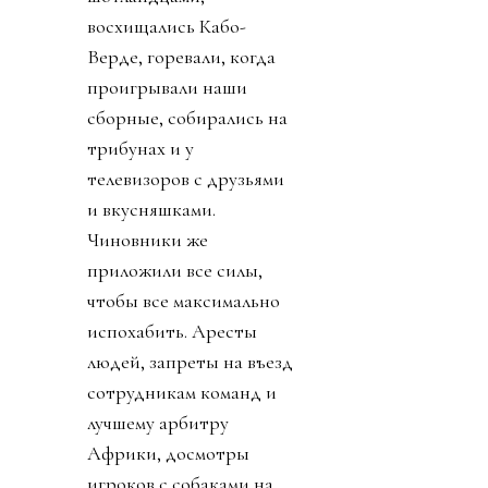
восхищались Кабо-
Верде, горевали, когда
проигрывали наши
сборные, собирались на
трибунах и у
телевизоров с друзьями
и вкусняшками.
Чиновники же
приложили все силы,
чтобы все максимально
испохабить. Аресты
людей, запреты на въезд
сотрудникам команд и
лучшему арбитру
Африки, досмотры
игроков с собаками на