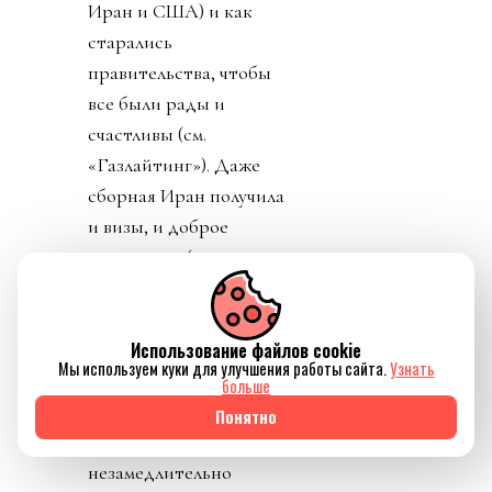
Иран и США) и как
старались
правительства, чтобы
все были рады и
счастливы (см.
«Газлайтинг»). Даже
сборная Иран получила
и визы, и доброе
отношение (напомню,
специалистам Ирана и
других сборных
отказали во въезде, а
Использование файлов cookie
Мы используем куки для улучшения работы сайта.
Узнать
футболистов Ирана
больше
заставляли после по
Понятно
окончании матчей
незамедлительно