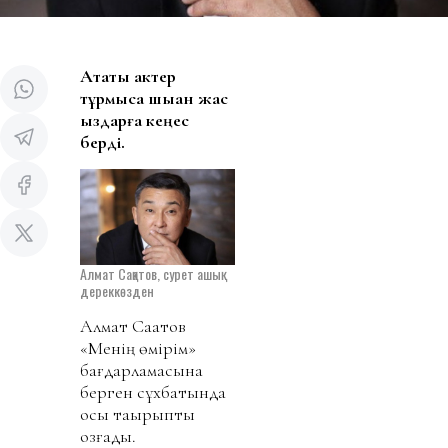
Атақты актер
тұрмысқа шыққан жас
қыздарға кеңес
берді.
Алмат Сақатов, сурет ашық
дереккөзден
Алмат Сақатов
«Менің өмірім»
бағдарламасына
берген сұхбатында
осы тақырыпты
қозғады.