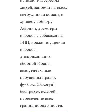
испохабить. Аресты
людей, запреты на въезд
сотрудникам команд и
лучшему арбитру
Африки, досмотры
игроков с собаками на
ВПП, кражи имущества
игроков,
дискриминация
сборной Ирана,
возмутительные
нарушения правил
футбола (Балогун),
беспредел властей,
пересечение всех
границ порядочности.