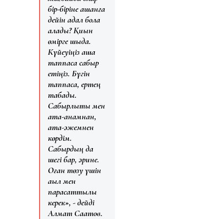
бір-біріне қашанға
дейін адал бола
алады? Қиын
өмірге шыда.
Күйеуіңіз ақша
таппаса сабыр
етіңіз. Бүгін
таппаса, ертең
табады.
Сабырлықты мен
ата-анамнан,
ата-әжемнен
көрдім.
Сабырдың да
шегі бар, әрине.
Оған төзу үшін
ақыл мен
парасаттылық
керек», - дейді
Алмат Сақатов.