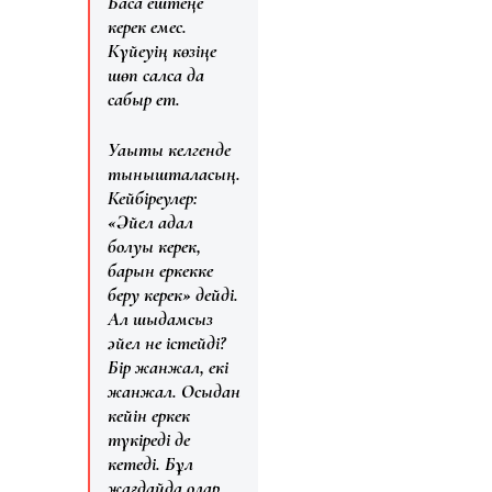
Басқа ештеңе
керек емес.
Күйеуің көзіңе
шөп салса да
сабыр ет.
Уақыты келгенде
тынышталасың.
Кейбіреулер:
«Әйел адал
болуы керек,
барын еркекке
беру керек» дейді.
Ал шыдамсыз
әйел не істейді?
Бір жанжал, екі
жанжал. Осыдан
кейін еркек
түкіреді де
кетеді. Бұл
жағдайда олар