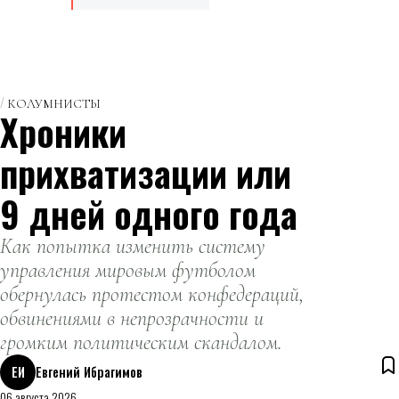
КОЛУМНИСТЫ
Хроники
прихватизации или
9 дней одного года
Как попытка изменить систему
управления мировым футболом
обернулась протестом конфедераций,
обвинениями в непрозрачности и
громким политическим скандалом.
ЕИ
Евгений Ибрагимов
06 августа 2026