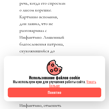
речь, когда его спросили
о лысом корешке.
Картинно вспомнив,
дон заявил, что не
разговаривал с
Инфантино. Лишенный
благословения патрона,
скукожившийся до
размеров Волдеморта,
Джанни, скуля, начал
репостить копирующие
Использование файлов cookie
текст друг друга посты
Мы используем куки для улучшения работы сайта.
Узнать
федераций,
больше
приветствовавших
Понятно
решение его,
Инфантино, отменить