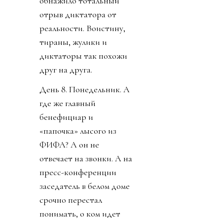
обнажило тотальный
отрыв диктатора от
реальности. Воистину,
тираны, жулики и
диктаторы так похожи
друг на друга.
День 8. Понедельник. А
где же главный
бенефициар и
«папочка» лысого из
ФИФА? А он не
отвечает на звонки. А на
пресс-конференции
заседатель в белом доме
срочно перестал
понимать, о ком идет