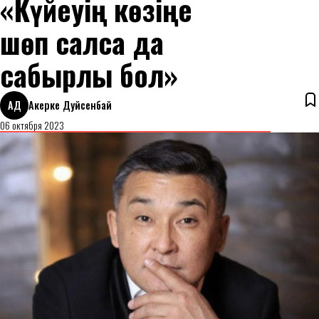
«Күйеуің көзіңе
шөп салса да
сабырлы бол»
АД
Акерке Дуйсенбай
06 октября 2023