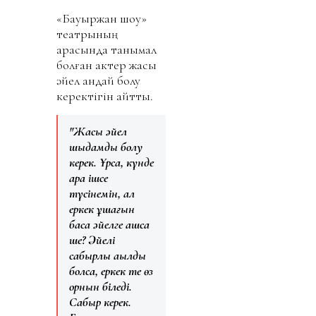
«Бауыржан шоу»
театрының
арқасында танымал
болған актер жақсы
әйел қандай болу
керектігін айтты.
"Жақсы əйел
шыдамды болу
керек. Ұрса, күнде
арақ ішсе
түсінемін, ал
еркек құшағын
басқа әйелге ашса
ше? Әйелі
сабырлы ақылды
болса, еркек те өз
орнын біледі.
Сабыр керек.