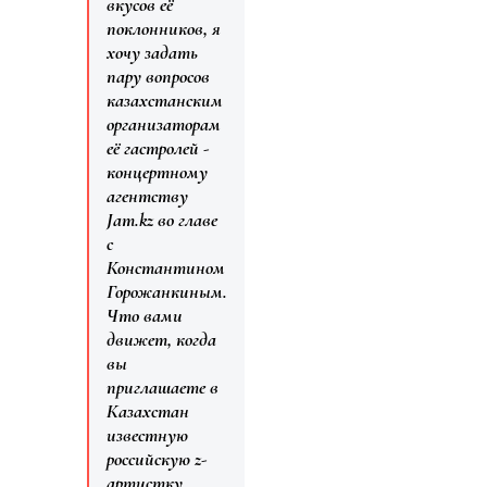
вкусов её
поклонников, я
хочу задать
пару вопросов
казахстанским
организаторам
её гастролей -
концертному
агентству
Jam.kz во главе
с
Константином
Горожанкиным.
Что вами
движет, когда
вы
приглашаете в
Казахстан
известную
российскую z-
артистку,