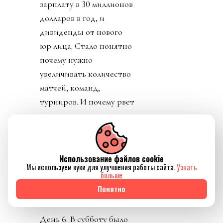
зарплату в 30 миллионов
долларов в год, и
дивиденды от нового
юр лица. Стало понятно
почему нужно
увеличивать количество
матчей, команд,
турниров. И почему рвет
глотку, жилы и
отверстия в своем теле
Инфантино.
Конфедерации же
Использование файлов cookie
Мы используем куки для улучшения работы сайта.
Узнать
начали объединяться
больше
против заговора
Понятно
президента ФИФА.
День 6. В субботу было