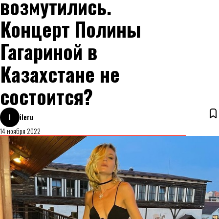
возмутились.
Концерт Полины
Гагариной в
Казахстане не
состоится?
I
ileru
14 ноября 2022