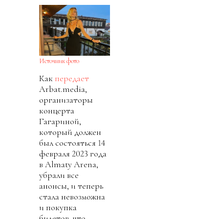
Источник фото
Как
передает
Arbat.media,
организаторы
концерта
Гагариной,
который должен
был состояться 14
февраля 2023 года
в Almaty Arena,
убрали все
анонсы, и теперь
стала невозможна
и покупка
билетов, что