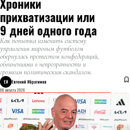
Хроники
прихватизации или
9 дней одного года
Как попытка изменить систему
управления мировым футболом
обернулась протестом конфедераций,
обвинениями в непрозрачности и
громким политическим скандалом.
ЕИ
Евгений Ибрагимов
06 августа 2026