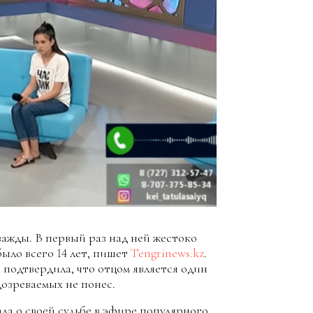
важды. В первый раз над ней жестоко
ыло всего 14 лет, пишет
Tengrinews.kz
.
 подтвердила, что отцом является один
дозреваемых не понес.
ла о своей судьбе в эфире популярного