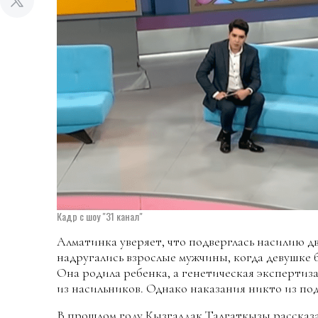
Кадр с шоу "31 канал"
Алматинка уверяет, что подверглась насилию д
надругались взрослые мужчины, когда девушке б
Она родила ребенка, а генетическая экспертиза
из насильников. Однако наказания никто из по
В прошлом году Кызгалдак Талгаткызы рассказа