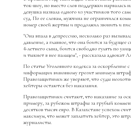
ток-шоу, но вместо слов поддержки нарвалась 
девушка назвала одного из участников того сам
суд. По ее словам, мужчина не ограничился ком
номер своей жертвы и продолжил звонить и пис
"Она впала в депрессию, несколько раз вызывал
давление, а главное, что она боится за будущее
4-летнего сына, боится свободно гулять по улиц
и тыкнет в нее пальцем", - рассказала адвокат 
По статье Уголовного кодекса за оскорбление с
информации виновному грозит минимум штраф,
Правозащитники же уверяют, что суды неохотн
хейтеры остаются без наказания.
Правозащитники считают, что наказание за оск
примеру, за рубежом штрафы за грубый коммен
десятков тысяч евро. В Казахстане успехом счит
максимум, что может заплатить хейтер, это шт
журналисты.