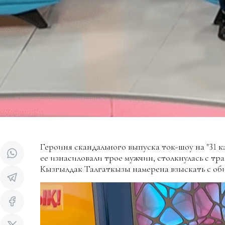
Героиня скандального выпуска ток-шоу на "31 кан
ее изнасиловали трое мужчин, столкнулась с тра
Кызгылдак Талгаткызы намерена взыскать с оби