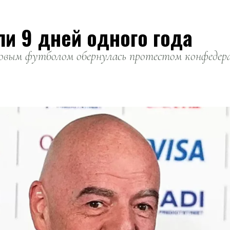
ли 9 дней одного года
вым футболом обернулась протестом конфедерац