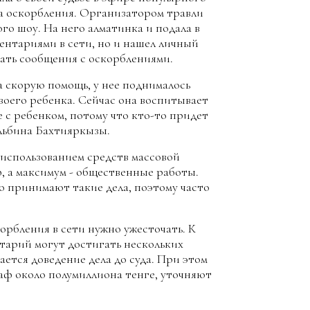
на оскорбления. Организатором травли
ого шоу. На него алматинка и подала в
ментариями в сети, но и нашел личный
ать сообщения с оскорблениями.
а скорую помощь, у нее поднималось
 своего ребенка. Сейчас она воспитывает
е с ребенком, потому что кто-то придет
Альбина Бахтияркызы.
 использованием средств массовой
 а максимум - общественные работы.
о принимают такие дела, поэтому часто
орбления в сети нужно ужесточать. К
тарий могут достигать нескольких
ается доведение дела до суда. При этом
раф около полумиллиона тенге, уточняют