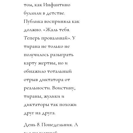
том, как Инфантино
буллили в детстве.
Публика восприняла как
должно. «Жаль тебя.
Теперь проваливай». У
тирана не только не
получилось разыграть
карту жертвы, но и
обнажило тотальный
отрыв диктатора от
реальности. Воистину,
тираны, жулики и
диктаторы так похожи
друг на друга.
День 8. Понедельник. А
где же главный