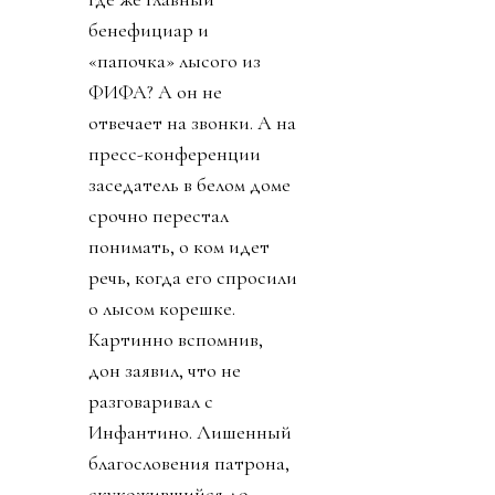
бенефициар и
«папочка» лысого из
ФИФА? А он не
отвечает на звонки. А на
пресс-конференции
заседатель в белом доме
срочно перестал
понимать, о ком идет
речь, когда его спросили
о лысом корешке.
Картинно вспомнив,
дон заявил, что не
разговаривал с
Инфантино. Лишенный
благословения патрона,
скукожившийся до