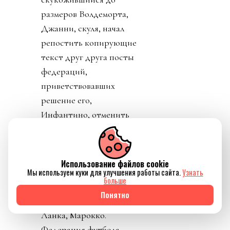
размеров Волдеморта,
Джанни, скуля, начал
репостить копирующие
текст друг друга посты
федераций,
приветствовавших
решение его,
Инфантино, отменить
план прихватизации.
Опять смотрим что
такое «газлайтинг», а
Использование файлов cookie
равно и рассматриваем
Мы используем куки для улучшения работы сайта.
Узнать
больше
подборку стран: Катар,
Понятно
ОАЭ, Бутан, Шри
Ланка, Марокко.
Федерация футбола