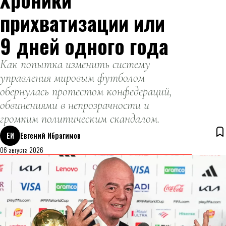
прихватизации или
9 дней одного года
Как попытка изменить систему
управления мировым футболом
обернулась протестом конфедераций,
обвинениями в непрозрачности и
громким политическим скандалом.
ЕИ
Евгений Ибрагимов
06 августа 2026