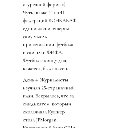
огуречной формы»).
Чуть позже 41 из 41
федераций КОНКАКАФ
единогласно отвергли
саму мысль
приватизации футбола
и сам план ФИФА.
Футбол к концу дня,
кажется, был спасен.
День 4. Журналисты
изучили 25-страничный
план. Вскрылось, что за
синдикатом, который
сколачивал Кушнер
стоял JPMorgan.
Крупнейший банк США