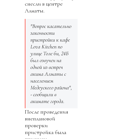
снесли в центре
Алматы.
"Вопрос касательно
законности
пристройки к кафе
Lova Kitchen по
улице Толе би, 24Б
был озвучен на
одной из встреч
акима Алматы с
населением
Медеуского района",
- сообщили в
акимате города.
После проведения
внеплановой
проверки
пристройка была
признана