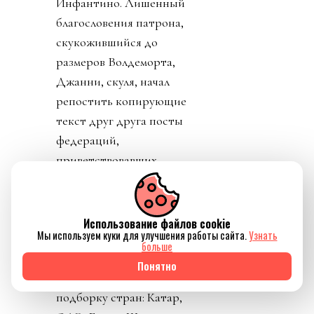
Инфантино. Лишенный
благословения патрона,
скукожившийся до
размеров Волдеморта,
Джанни, скуля, начал
репостить копирующие
текст друг друга посты
федераций,
приветствовавших
решение его,
Инфантино, отменить
план прихватизации.
Использование файлов cookie
Мы используем куки для улучшения работы сайта.
Узнать
Опять смотрим что
больше
такое «газлайтинг», а
Понятно
равно и рассматриваем
подборку стран: Катар,