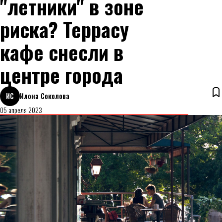
"летники" в зоне
риска? Террасу
кафе снесли в
центре города
ИС
Илона Соколова
05 апреля 2023