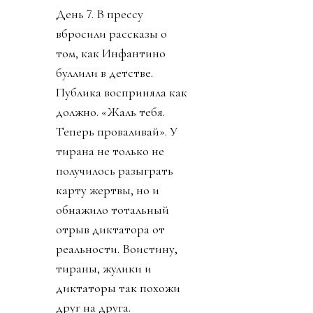
День 7. В прессу
вбросили рассказы о
том, как Инфантино
буллили в детстве.
Публика восприняла как
должно. «Жаль тебя.
Теперь проваливай». У
тирана не только не
получилось разыграть
карту жертвы, но и
обнажило тотальный
отрыв диктатора от
реальности. Воистину,
тираны, жулики и
диктаторы так похожи
друг на друга.