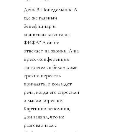
День 8. Понедельник. А
где же главный
бенефициар и
«папочка» лысого из
ФИФА? А он не
отвечает на звонки. А на
пресс-конференции
заседатель в белом доме
срочно перестал
понимать, о ком идет
речь, когда его спросили
о лысом корешке.
Картинно вспомнив,
дон заявил, что не
разговаривал с