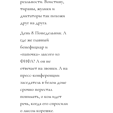
реальности. Воистину,
тираны, жулики и
диктаторы так похожи
друг на друга.
День 8. Понедельник. А
где же главный
бенефициар и
«папочка» лысого из
ФИФА? А он не
отвечает на звонки. А на
пресс-конференции
заседатель в белом доме
срочно перестал
понимать, о ком идет
речь, когда его спросили
о лысом корешке.