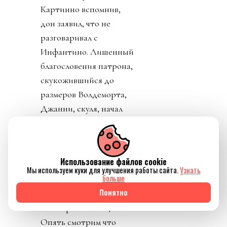
Картинно вспомнив,
дон заявил, что не
разговаривал с
Инфантино. Лишенный
благословения патрона,
скукожившийся до
размеров Волдеморта,
Джанни, скуля, начал
репостить копирующие
текст друг друга посты
федераций,
Использование файлов cookie
приветствовавших
Мы используем куки для улучшения работы сайта.
Узнать
больше
решение его,
Понятно
Инфантино, отменить
план прихватизации.
Опять смотрим что