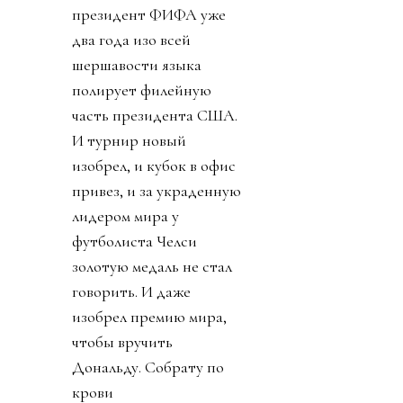
президент ФИФА уже
два года изо всей
шершавости языка
полирует филейную
часть президента США.
И турнир новый
изобрел, и кубок в офис
привез, и за украденную
лидером мира у
футболиста Челси
золотую медаль не стал
говорить. И даже
изобрел премию мира,
чтобы вручить
Дональду. Собрату по
крови