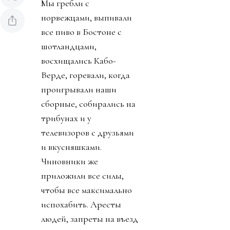
Мы гребли с
норвежцами, выпивали
все пиво в Бостоне с
шотландцами,
восхищались Кабо-
Верде, горевали, когда
проигрывали наши
сборные, собирались на
трибунах и у
телевизоров с друзьями
и вкусняшками.
Чиновники же
приложили все силы,
чтобы все максимально
испохабить. Аресты
людей, запреты на въезд