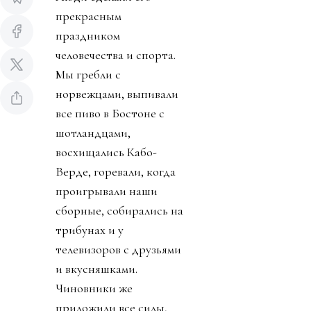
прекрасным
праздником
человечества и спорта.
Мы гребли с
норвежцами, выпивали
все пиво в Бостоне с
шотландцами,
восхищались Кабо-
Верде, горевали, когда
проигрывали наши
сборные, собирались на
трибунах и у
телевизоров с друзьями
и вкусняшками.
Чиновники же
приложили все силы,