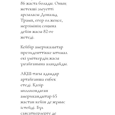
86 жаста болады. Оның
жетекші әлеуетті
қарсыласы Дональд
Трамп, егер ол жеңсе,
мерзімінің соңына
дейін жасы 82-ге
жетеді.
Кейбір америкалықтар
президенттікке ықтимал
екі үміткердің жасы
ұлғайғанына алаңдайды.
АҚШ-тағы адамдар
қартайғанша еңбек
етеді. Қазір
миллиондаған
американдықтар 65
жастан кейін де жұмыс
істейді. Бұл
саясаткерлерге де