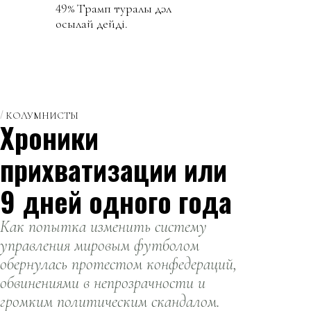
49% Трамп туралы дәл
осылай дейді.
КОЛУМНИСТЫ
Хроники
прихватизации или
9 дней одного года
Как попытка изменить систему
управления мировым футболом
обернулась протестом конфедераций,
обвинениями в непрозрачности и
громким политическим скандалом.