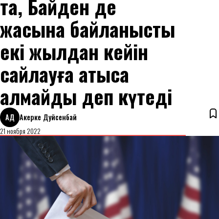
та, Байден де
жасына байланысты
екі жылдан кейін
сайлауға қатыса
алмайды деп күтеді
АД
Акерке Дуйсенбай
21 ноября 2022