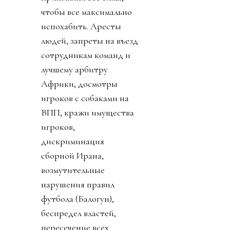
чтобы все максимально
испохабить. Аресты
людей, запреты на въезд
сотрудникам команд и
лучшему арбитру
Африки, досмотры
игроков с собаками на
ВПП, кражи имущества
игроков,
дискриминация
сборной Ирана,
возмутительные
нарушения правил
футбола (Балогун),
беспредел властей,
пересечение всех