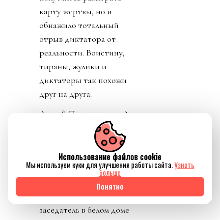
карту жертвы, но и
обнажило тотальный
отрыв диктатора от
реальности. Воистину,
тираны, жулики и
диктаторы так похожи
друг на друга.
День 8. Понедельник. А
где же главный
бенефициар и
«папочка» лысого из
Использование файлов cookie
Мы используем куки для улучшения работы сайта.
Узнать
ФИФА? А он не
больше
отвечает на звонки. А на
Понятно
пресс-конференции
заседатель в белом доме