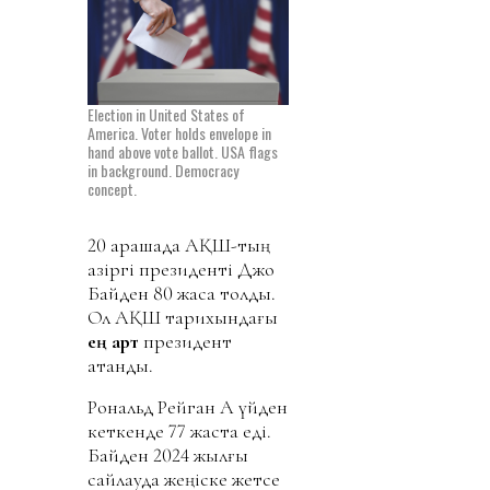
Election in United States of
America. Voter holds envelope in
hand above vote ballot. USA flags
in background. Democracy
concept.
20 қарашада АҚШ-тың
қазіргі президенті Джо
Байден 80 жасқа толды.
Ол АҚШ тарихындағы
ең қарт
президент
атанды.
Рональд Рейган Ақ үйден
кеткенде 77 жаста еді.
Байден 2024 жылғы
сайлауда жеңіске жетсе