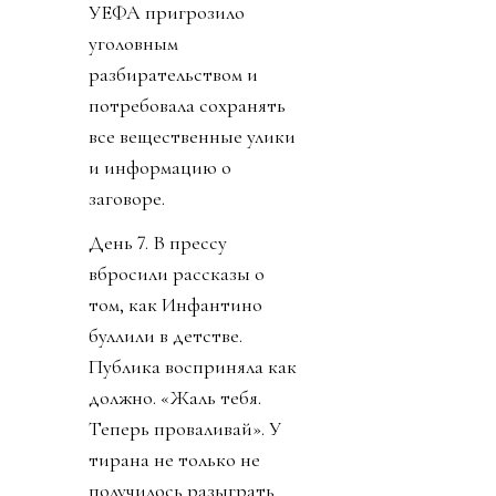
УЕФА пригрозило
уголовным
разбирательством и
потребовала сохранять
все вещественные улики
и информацию о
заговоре.
День 7. В прессу
вбросили рассказы о
том, как Инфантино
буллили в детстве.
Публика восприняла как
должно. «Жаль тебя.
Теперь проваливай». У
тирана не только не
получилось разыграть