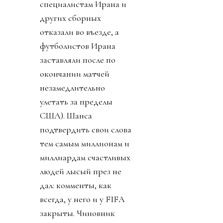
специалистам Ирана и
других сборных
отказали во въезде, а
футболистов Ирана
заставляли после по
окончании матчей
незамедлительно
улетать за пределы
США). Шанса
подтвердить свои слова
тем самым миллионам и
миллиардам счастливых
людей лысый през не
дал: комменты, как
всегда, у него и у FIFA
закрыты. Чиновник