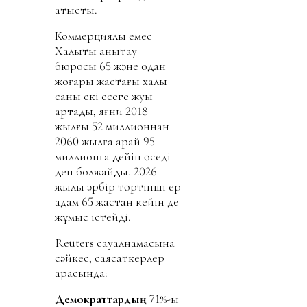
қатысты.
Коммерциялық емес
Халықты анықтау
бюросы 65 және одан
жоғары жастағы халық
саны екі есеге жуық
артады, яғни 2018
жылғы 52 миллионнан
2060 жылға қарай 95
миллионға дейін өседі
деп болжайды. 2026
жылы әрбір төртінші ер
адам 65 жастан кейін де
жұмыс істейді.
Reuters сауалнамасына
сәйкес, саясаткерлер
арасында:
Демократтардың
71%-ы