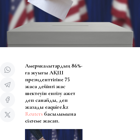
Америкалықтардың 86%-
ға жуығы АҚШ
президенттігіне 75
жасқа дейінгі жас
шектеуін енгізу қажет
деп санайды, деп
жазады eaquire.kz
Reuters
басылымына
сілтеме жасап.