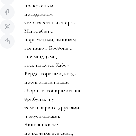
прекрасным
праздником
человечества и спорта.
Мы гребли с
норвежцами, выпивали
все пиво в Бостоне с
шотландцами,
восхищались Кабо-
Верде, горевали, когда
проигрывали наши
сборные, собирались на
трибунах и у
телевизоров с друзьями
и вкусняшками.
Чиновники же
приложили все силы,