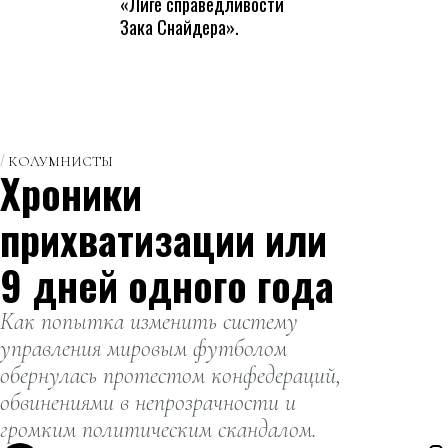
«Лиге справедливости
Зака Снайдера».
КОЛУМНИСТЫ
Хроники
прихватизации или
9 дней одного года
Как попытка изменить систему
управления мировым футболом
обернулась протестом конфедераций,
обвинениями в непрозрачности и
громким политическим скандалом.