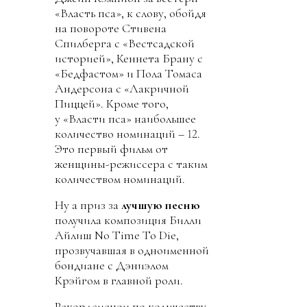
«Власть пса», к слову, обойдя
на повороте Стивена
Спилберга с «Вестсадской
историей», Кеннета Брану с
«Бедфастом» и Пола Томаса
Андерсона с «Лакричной
Пиццей». Кроме того,
у «Власти пса» наибольшее
количество номинаций – 12.
Это первый фильм от
женщины-режиссера с таким
количеством номинаций.
Ну а приз за
лучшую песню
получила композиция Билли
Айлиш No Time To Die,
прозвучавшая в одноименной
бондиане с Дэниэлом
Крэйгом в главной роли.
Рекордсменом по количеству