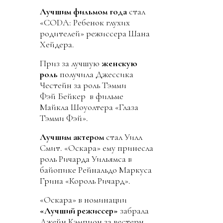
Лучшим фильмом года
стал
«CODA: Ребенок глухих
родителей» режиссера Шана
Хейдера.
Приз за лучшую
женскую
роль
получила Джессика
Честейн за роль Тэмми
Фэй Бейкер в фильме
Майкла Шоуолтера «Глаза
Тэмми Фэй».
Лучшим актером
стал Уилл
Смит. «Оскара» ему принесла
роль Ричарда Уильямса в
байопике Рейнальдо Маркуса
Грина «Король Ричард».
«Оскара» в номинации
«Лучший режиссер»
забрала
Джейн Кэмпион за вестерн