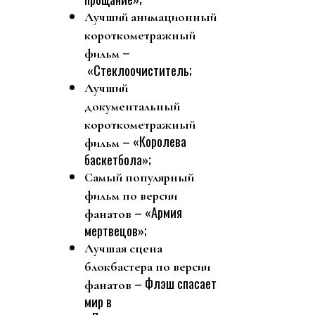
Лучший анимационный
короткометражный
–
фильм
«Стеклоочиститель;
Лучший
документальный
короткометражный
– «Королева
фильм
баскетбола»;
Самый популярный
фильм по версии
– «Армия
фанатов
мертвецов»;
Лучшая сцена
блокбастера по версии
– Флэш спасает
фанатов
мир в