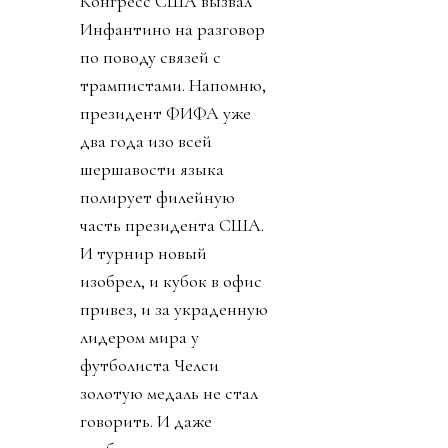
Конгресс США вызвал
Инфантино на разговор
по поводу связей с
трампистами. Напомню,
президент ФИФА уже
два года изо всей
шершавости языка
полирует филейную
часть президента США.
И турнир новый
изобрел, и кубок в офис
привез, и за украденную
лидером мира у
футболиста Челси
золотую медаль не стал
говорить. И даже