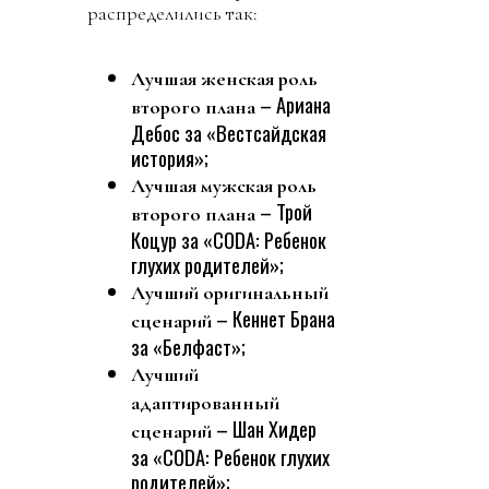
распределились так:
Лучшая женская роль
– Ариана
второго плана
Дебос за «Вестсайдская
история»;
Лучшая мужская роль
– Трой
второго плана
Коцур за «CODA: Ребенок
глухих родителей»;
Лучший оригинальный
– Кеннет Брана
сценарий
за «Белфаст»;
Лучший
адаптированный
– Шан Хидер
сценарий
за «CODA: Ребенок глухих
родителей»;