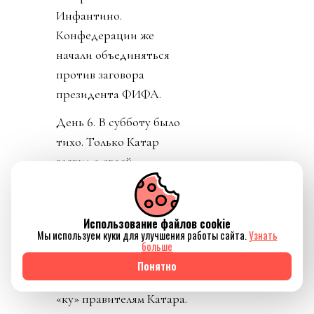
Инфантино.
Конфедерации же
начали объединяться
против заговора
президента ФИФА.
День 6. В субботу было
тихо. Только Катар
заявил о своей
поддержке Инфантино.
Напомню, шеф ФИФА и
чемпионат у них провел,
Использование файлов cookie
Мы используем куки для улучшения работы сайта.
Узнать
и на их джете летал по
больше
всему свету, и лично
Понятно
регулярно летал делать
«ку» правителям Катара.