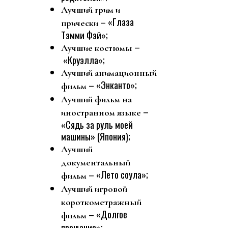
Лучший грим и
– «Глаза
прически
Тэмми Фэй»;
–
Лучшие костюмы
«Круэлла»;
Лучший анимационный
– «Энканто»;
фильм
Лучший фильм на
–
иностранном языке
«Сядь за руль моей
машины» (Япония);
Лучший
документальный
– «Лето соула»;
фильм
Лучший игровой
короткометражный
– «Долгое
фильм
прощание»;