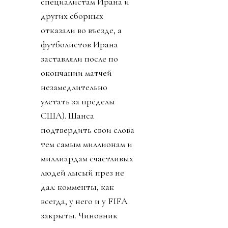
специалистам Ирана и
других сборных
отказали во въезде, а
футболистов Ирана
заставляли после по
окончании матчей
незамедлительно
улетать за пределы
США). Шанса
подтвердить свои слова
тем самым миллионам и
миллиардам счастливых
людей лысый през не
дал: комменты, как
всегда, у него и у FIFA
закрыты. Чиновник