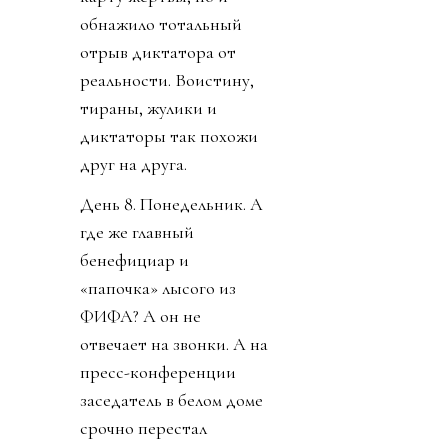
обнажило тотальный
отрыв диктатора от
реальности. Воистину,
тираны, жулики и
диктаторы так похожи
друг на друга.
День 8. Понедельник. А
где же главный
бенефициар и
«папочка» лысого из
ФИФА? А он не
отвечает на звонки. А на
пресс-конференции
заседатель в белом доме
срочно перестал