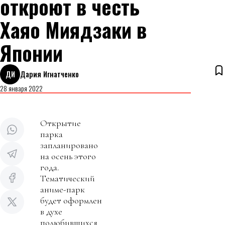
откроют в честь
Хаяо Миядзаки в
Японии
ДИ
Дария Игнатченко
28 января 2022
Открытие
парка
запланировано
на осень этого
года.
Тематический
аниме-парк
будет оформлен
в духе
полюбившихся