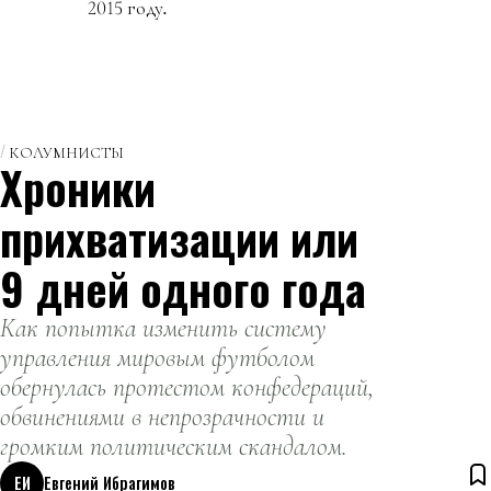
2015 году
.
КОЛУМНИСТЫ
Хроники
прихватизации или
9 дней одного года
Как попытка изменить систему
управления мировым футболом
обернулась протестом конфедераций,
обвинениями в непрозрачности и
громким политическим скандалом.
ЕИ
Евгений Ибрагимов