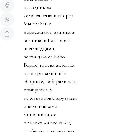
праздником
человечества и спорта.
Мы гребли с
норвежцами, выпивали
все пиво в Бостоне с
шотландцами,
восхищались Кабо-
Верде, горевали, когда
проигрывали наши
сборные, собирались на
трибунах и у
телевизоров с друзьями
и вкусняшками.
Чиновники же
приложили все силы,
чтобы все максимально