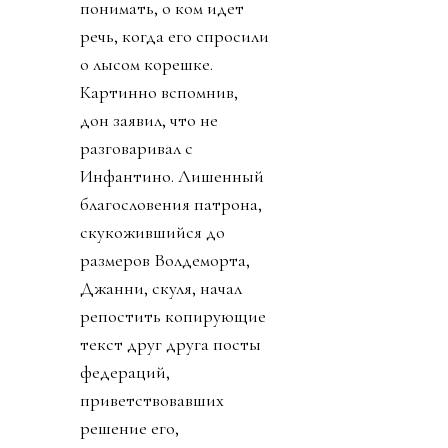
понимать, о ком идет
речь, когда его спросили
о лысом корешке.
Картинно вспомнив,
дон заявил, что не
разговаривал с
Инфантино. Лишенный
благословения патрона,
скукожившийся до
размеров Волдеморта,
Джанни, скуля, начал
репостить копирующие
текст друг друга посты
федераций,
приветствовавших
решение его,