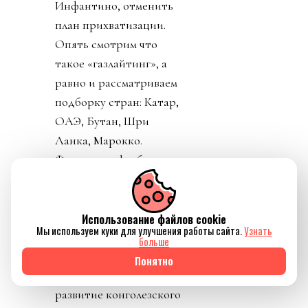
Инфантино, отменить
план прихватизации.
Опять смотрим что
такое «газлайтинг», а
равно и рассматриваем
подборку стран: Катар,
ОАЭ, Бутан, Шри
Ланка, Марокко.
Федерация футбола
Конго пришла тоже
уточнить, где за
поддержку Инфантино
Использование файлов cookie
Мы используем куки для улучшения работы сайта.
Узнать
им выдадут их взятку и
больше
поблагодарить лично
Понятно
товарища Инфантино за
развитие конголезского