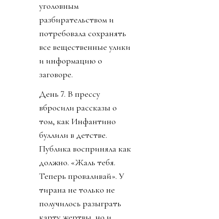
уголовным
разбирательством и
потребовала сохранять
все вещественные улики
и информацию о
заговоре.
День 7. В прессу
вбросили рассказы о
том, как Инфантино
буллили в детстве.
Публика восприняла как
должно. «Жаль тебя.
Теперь проваливай». У
тирана не только не
получилось разыграть
карту жертвы, но и