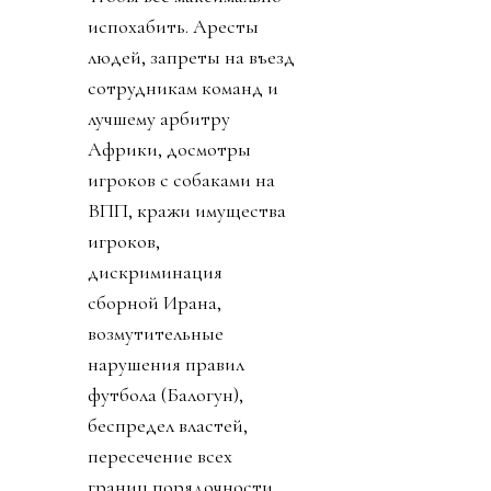
испохабить. Аресты
людей, запреты на въезд
сотрудникам команд и
лучшему арбитру
Африки, досмотры
игроков с собаками на
ВПП, кражи имущества
игроков,
дискриминация
сборной Ирана,
возмутительные
нарушения правил
футбола (Балогун),
беспредел властей,
пересечение всех
границ порядочности.