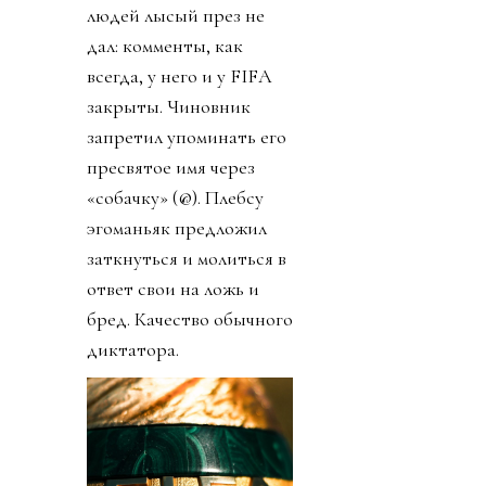
людей лысый през не
дал: комменты, как
всегда, у него и у FIFA
закрыты. Чиновник
запретил упоминать его
пресвятое имя через
«собачку» (@). Плебсу
эгоманьяк предложил
заткнуться и молиться в
ответ свои на ложь и
бред. Качество обычного
диктатора.