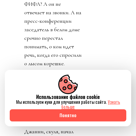
ФИФА? А он не
отвечает на звонки. А на
пресс-конференции
заседатель в белом доме
срочно перестал
понимать, о ком идет
речь, когда его спросили
о лысом корешке.
Картинно вспомнив,
дон заявил, что не
разговаривал с
Использование файлов cookie
Инфантино. Лишенный
Мы используем куки для улучшения работы сайта.
Узнать
благословения патрона,
больше
скукожившийся до
Понятно
размеров Волдеморта,
Джанни, скуля, начал