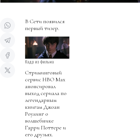
В Сети появился
первый тизер.
Кадр из фильма
Стриминговый
сервис HBO Max
анонсировал
выход сериала по
легендарным
книгам Джоан
Роулинг о
волшебнике
Гарри Поттере и
его друзьях.