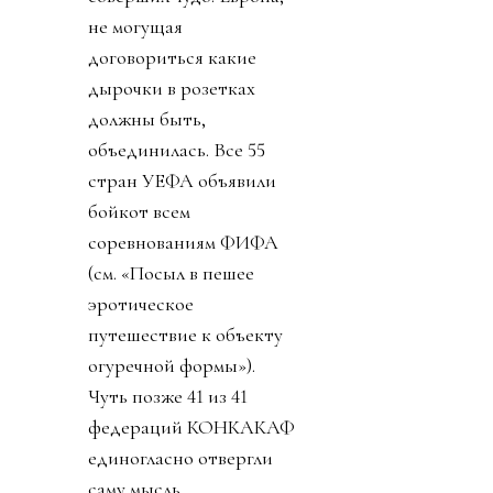
не могущая
договориться какие
дырочки в розетках
должны быть,
объединилась. Все 55
стран УЕФА объявили
бойкот всем
соревнованиям ФИФА
(см. «Посыл в пешее
эротическое
путешествие к объекту
огуречной формы»).
Чуть позже 41 из 41
федераций КОНКАКАФ
единогласно отвергли
саму мысль