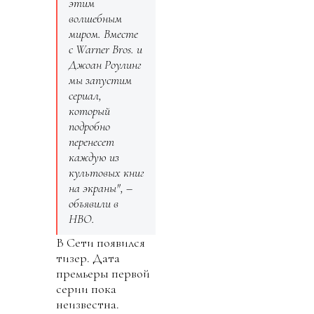
этим
волшебным
миром. Вместе
с Warner Bros. и
Джоан Роулинг
мы запустим
сериал,
который
подробно
перенесет
каждую из
культовых книг
на экраны", –
объявили в
НВО.
В Сети появился
тизер. Дата
премьеры первой
серии пока
неизвестна.