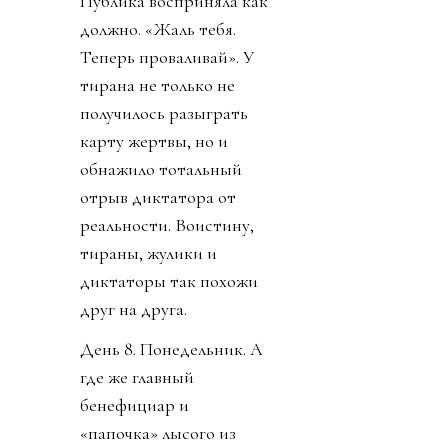
Публика восприняла как
должно. «Жаль тебя.
Теперь проваливай». У
тирана не только не
получилось разыграть
карту жертвы, но и
обнажило тотальный
отрыв диктатора от
реальности. Воистину,
тираны, жулики и
диктаторы так похожи
друг на друга.
День 8. Понедельник. А
где же главный
бенефициар и
«папочка» лысого из