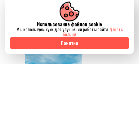
только восстановить
силы, но и ненадолго
Использование файлов cookie
отключиться от
Мы используем куки для улучшения работы сайта.
Узнать
привычного ритма
больше
жизни.
Понятно
Источник изображения
AQBOZAT
Сегодня баня всё
меньше ассоциируется
исключительно с
традицией или