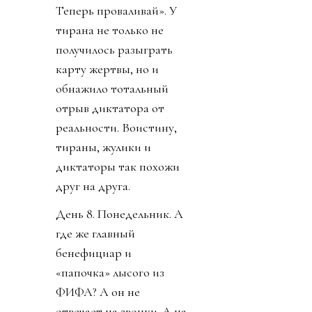
Теперь проваливай». У
тирана не только не
получилось разыграть
карту жертвы, но и
обнажило тотальный
отрыв диктатора от
реальности. Воистину,
тираны, жулики и
диктаторы так похожи
друг на друга.
День 8. Понедельник. А
где же главный
бенефициар и
«папочка» лысого из
ФИФА? А он не
отвечает на звонки. А на