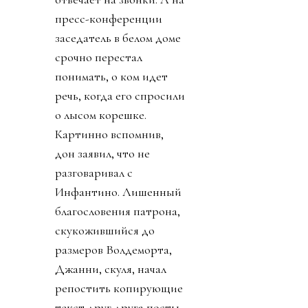
пресс-конференции
заседатель в белом доме
срочно перестал
понимать, о ком идет
речь, когда его спросили
о лысом корешке.
Картинно вспомнив,
дон заявил, что не
разговаривал с
Инфантино. Лишенный
благословения патрона,
скукожившийся до
размеров Волдеморта,
Джанни, скуля, начал
репостить копирующие
текст друг друга посты