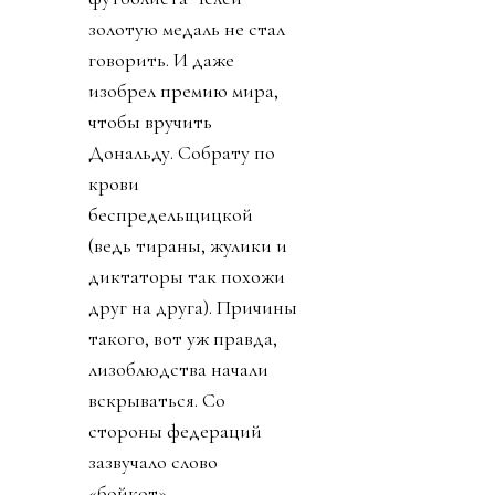
золотую медаль не стал
говорить. И даже
изобрел премию мира,
чтобы вручить
Дональду. Собрату по
крови
беспредельщицкой
(ведь тираны, жулики и
диктаторы так похожи
друг на друга). Причины
такого, вот уж правда,
лизоблюдства начали
вскрываться. Со
стороны федераций
зазвучало слово
«бойкот».