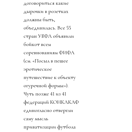
договориться какие
дырочки в розетках
должны быть,
объединилась. Все 55
стран УЕФА объявили
бойкот всем
соревнованиям ФИФА
(см. «Посыл в пешее
эротическое
путешествие к объекту
огуречной формы»).
Чуть позже 41 из 41
федераций КОНКАКАФ
единогласно отвергли
саму мысль
приватизации футбола