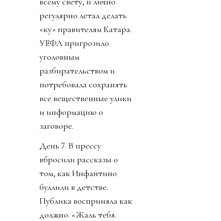
всему свету, и лично
регулярно летал делать
«ку» правителям Катара.
УЕФА пригрозило
уголовным
разбирательством и
потребовала сохранять
все вещественные улики
и информацию о
заговоре.
День 7. В прессу
вбросили рассказы о
том, как Инфантино
буллили в детстве.
Публика восприняла как
должно. «Жаль тебя.