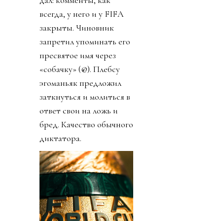
дал: комменты, как
всегда, у него и у FIFA
закрыты. Чиновник
запретил упоминать его
пресвятое имя через
«собачку» (@). Плебсу
эгоманьяк предложил
заткнуться и молиться в
ответ свои на ложь и
бред. Качество обычного
диктатора.