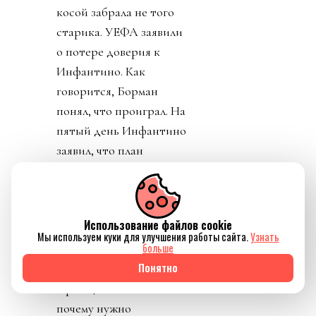
косой забрала не того
старика. УЕФА заявили
о потере доверия к
Инфантино. Как
говорится, Борман
понял, что проиграл. На
пятый день Инфантино
заявил, что план
отменяется. Пресса
узнала, что Джанни себе
уже выторговал
Использование файлов cookie
зарплату в 30 миллионов
Мы используем куки для улучшения работы сайта.
Узнать
больше
долларов в год, и
Понятно
дивиденды от нового
юр лица. Стало понятно
почему нужно