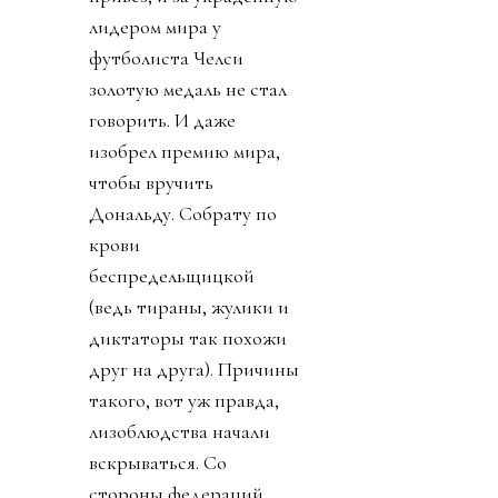
лидером мира у
футболиста Челси
золотую медаль не стал
говорить. И даже
изобрел премию мира,
чтобы вручить
Дональду. Собрату по
крови
беспредельщицкой
(ведь тираны, жулики и
диктаторы так похожи
друг на друга). Причины
такого, вот уж правда,
лизоблюдства начали
вскрываться. Со
стороны федераций