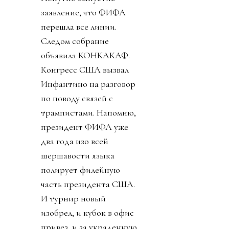
заявление, что ФИФА
перешла все линии.
Следом собрание
объявила КОНКАКАФ.
Конгресс США вызвал
Инфантино на разговор
по поводу связей с
трампистами. Напомню,
президент ФИФА уже
два года изо всей
шершавости языка
полирует филейную
часть президента США.
И турнир новый
изобрел, и кубок в офис
привез, и за украденную