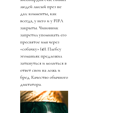
людей лысый през не
дал: комменты, как
всегда, у него и у FIFA
закрыты. Чиновник
запретил упоминать его
пресвятое имя через
«собачку» (@). Плебсу
эгоманьяк предложил
заткнуться и молиться в
ответ свои на ложь и
бред. Качество обычного
диктатора.