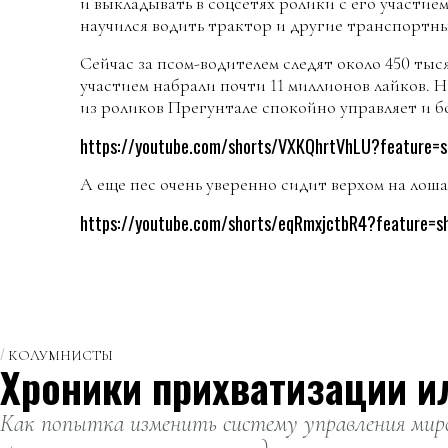
и выкладывать в соцсетях ролики с его участием
научился водить трактор и другие транспортны
Сейчас за псом-водителем следят около 450 тыся
участием набрали почти 11 миллионов лайков. 
из роликов Прегунтале спокойно управляет и б
https://youtube.com/shorts/VXKQhrtVhLU?feature=s
А еще пес очень уверенно сидит верхом на лоша
https://youtube.com/shorts/eqRmxjctbR4?feature=s
КОЛУМНИСТЫ
Хроники прихватизации и
Как попытка изменить систему управления миро