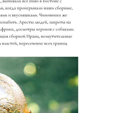
, выпивали все пиво в Бостоне с
ли, когда проигрывали наши сборные,
зьями и вкусняшками. Чиновники же
похабить. Аресты людей, запреты на
Африки, досмотры игроков с собаками
ация сборной Ирана, возмутительные
 властей, пересечение всех границ