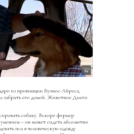
ударо из провинции Буэнос-Айреса,
ил забрать его домой. Животное Диего
ссировать собаку. Вскоре фермер
 умением – он может сидеть абсолютно
девать пса в человеческую одежду