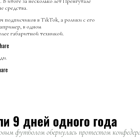
. В итоге за несколько лет Пренгутале
е средства.
ч подписчиков в TikTok, а ролики с его
Например, в одном
олее габаритной техникой.
hare
ди.
hare
ли 9 дней одного года
вым футболом обернулась протестом конфедерац