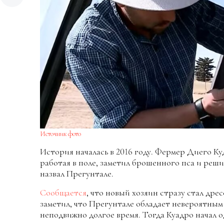
Источник фото
История началась в 2016 году. Фермер Диего К
работая в поле, заметил брошенного пса и реш
назвал Прегунтале.
Сообщается
, что новый хозяин стразу стал дре
заметил, что Прегунтале обладает невероятным
неподвижно долгое время. Тогда Куадро начал о