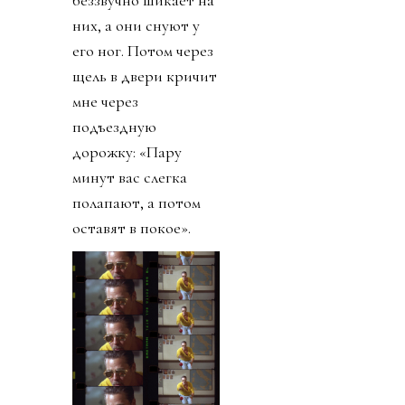
беззвучно шикает на
них, а они снуют у
его ног. Потом через
щель в двери кричит
мне через
подъездную
дорожку: «Пару
минут вас слегка
полапают, а потом
оставят в покое».