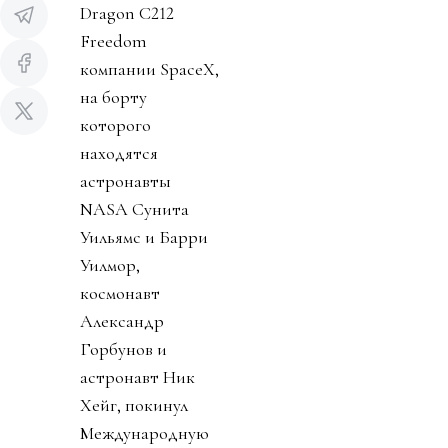
Dragon C212
Freedom
компании SpaceX,
на борту
которого
находятся
астронавты
NASA Сунита
Уильямс и Барри
Уилмор,
космонавт
Александр
Горбунов и
астронавт Ник
Хейг, покинул
Международную