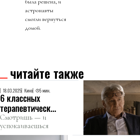
была решена, и
астронавты
смогли вернуться
домой.
читайте также
18.03.2025
Кино
5 мин.
6 классных
терапевтических
фильмов и
Смотришь — и
успокаиваешься
сериалов