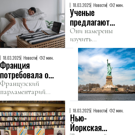
18.03.2025
Новости
2 мин.
Ученые
предлагают
5000 евро за
Они намерены
изучить
10 дней
влияние
лежания в
невесомости на
кровати
18.03.2025
Новости
2 мин.
Франция
организм через
эксперимент с
потребовала от
водяными
США вернуть
Французский
матрасами.
парламентарий
статую
убежден, что
Свободы
Америка
18.03.2025
Новости
2 мин.
Нью-
утратила
ценности,
Йоркская
символизирующие