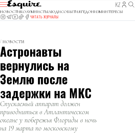
KZ
НОВОСТИ
КОЛУМНИСТЫ
ЛЮДИ
СОБЫТИЯ
ГЕДОНИЗМ
ИНТЕРЕСЫ
ЧИТАТЬ ЖУРНАЛЫ
НОВОСТИ
Астронавты
вернулись на
Землю после
задержки на МКС
Спускаемый аппарат должен
приводниться в Атлантическом
океане у побережья Флориды в ночь
на 19 марта по московскому