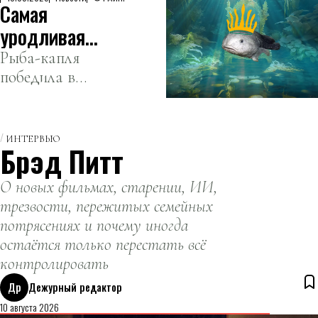
Самая
рекордным
наплывом
уродливая
туристов.
рыба
Рыба-капля
победила в
завоевала
новозеландском
титул в
конкурсе «Рыба
Новой
года 2025».
ИНТЕРВЬЮ
Зеландии
Брэд Питт
О новых фильмах, старении, ИИ,
трезвости, пережитых семейных
потрясениях и почему иногда
остаётся только перестать всё
контролировать
Др
Дежурный редактор
10 августа 2026