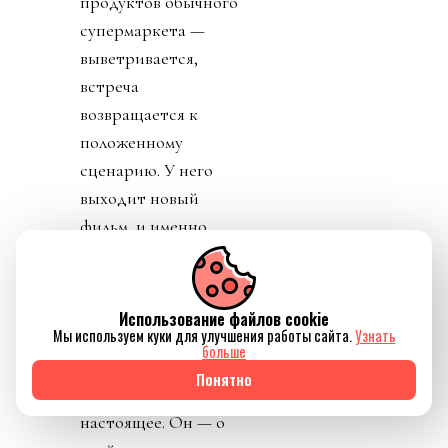
продуктов обычного
супермаркета —
выветривается,
встреча
возвращается к
положенному
сценарию. У него
выходит новый
фильм, и именно
ради разговора о нём
он, разумеется, меня
и пригласил. Но
Использование файлов cookie
Мы используем куки для улучшения работы сайта.
Узнать
выясняется, что
больше
фильм затрагивает
Понятно
нечто для него
настоящее. Он — о