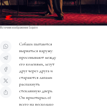
Источник изображения Esquire
Собаки пытаются
вырваться наружу:
просовывают между
его коленями, лезут
друг через друга и
стараются лапами
распахнуть
стеклянную дверь.
Он приоткрыл её
всего на несколько