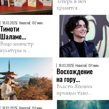
библиотека
Теперь в ней
монумент.
хранятся
пополнилась
произведения
книгами
Абая,
казахских
18.03.2025
Новости
2 мин.
Тимоти
Уалиханова и
мыслителей
других видных
Шаламе
мыслителей и
цитировали в
Вице-министр
композиторов
культуры и
правительстве
Казахстана.
информации
Казахстана
ответил на
18.03.2025
Новости
1 мин.
Восхождение
вопрос о
влиянии
на гору
искусственного
Фудзи
Власти Японии
интеллекта
приняли такое
станет
цитатой актера.
решение в
платным
связи с
18.03.2025
Новости
1 мин.