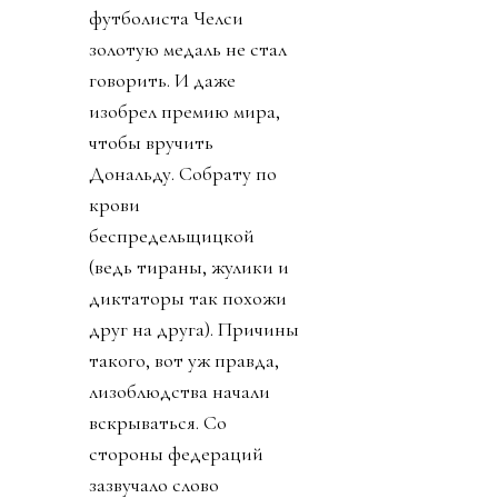
футболиста Челси
золотую медаль не стал
говорить. И даже
изобрел премию мира,
чтобы вручить
Дональду. Собрату по
крови
беспредельщицкой
(ведь тираны, жулики и
диктаторы так похожи
друг на друга). Причины
такого, вот уж правда,
лизоблюдства начали
вскрываться. Со
стороны федераций
зазвучало слово