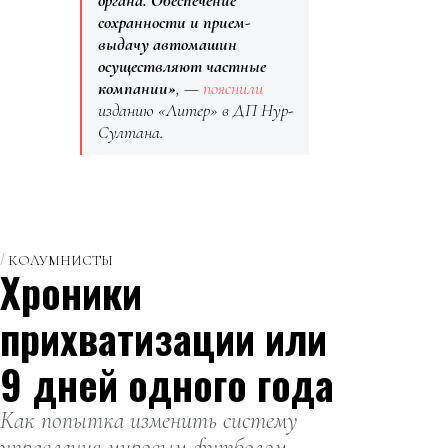
органа. Обеспечение
сохранности и прием-
выдачу автомашин
осуществляют частные
компании»
, —
пояснили
изданию «Литер» в ДП Нур-
Султана.
КОЛУМНИСТЫ
Хроники
прихватизации или
9 дней одного года
Как попытка изменить систему
управления мировым футболом