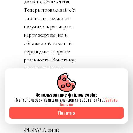
должно. «Жаль тебя.
Теперь проваливай». У
тирана не только не
получилось разыграть
карту жертвы, но и
обнажило тотальный
отрыв диктатора от
реальности. Воистину,
тираны, жулики и
диктаторы так похожи
друг на друга.
Использование файлов cookie
День 8. Понедельник. А
Мы используем куки для улучшения работы сайта.
Узнать
больше
где же главный
Понятно
бенефициар и
«папочка» лысого из
ФИФА? А он не