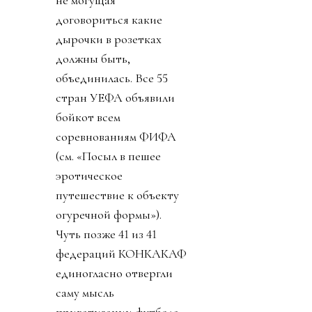
договориться какие
дырочки в розетках
должны быть,
объединилась. Все 55
стран УЕФА объявили
бойкот всем
соревнованиям ФИФА
(см. «Посыл в пешее
эротическое
путешествие к объекту
огуречной формы»).
Чуть позже 41 из 41
федераций КОНКАКАФ
единогласно отвергли
саму мысль
приватизации футбола