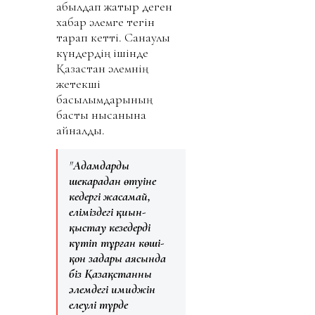
қабылдап жатыр деген
хабар әлемге тегін
тарап кетті. Санаулы
күндердің ішінде
Қазақстан әлемнің
жетекші
басылымдарының
басты нысанына
айналды.
"
Адамдардың
шекарадан өтуіне
кедергі жасамай,
еліміздегі қиын-
қыстау кезеңдерді
күтіп тұрған көші-
қон заңдары аясында
біз Қазақстанның
әлемдегі имиджін
елеулі түрде