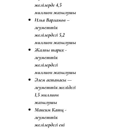
желілерде 4,5
миллион жазылушы
Илья Варламов –
әлеуметтік
желілердегі 5,2
миллион жазылушы
Жалпы тарих -
әлеуметтік
желілердегі
миллион жазылушы
Әлем астанасы —
әлеуметтік желідегі
1,5 миллион
жазылушы
Максим Катц -
әлеуметтік
желілердегі екі