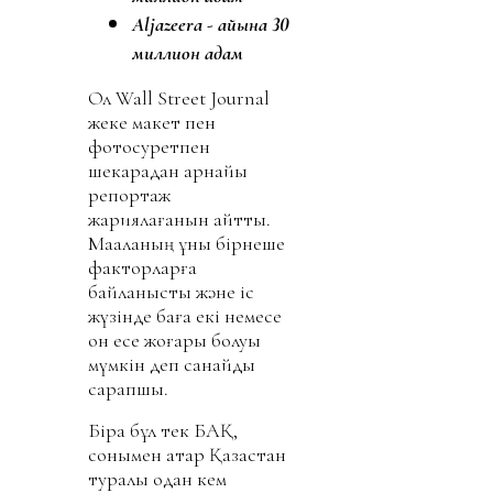
Aljazeera - айына 30
миллион адам
Ол Wall Street Journal
жеке макет пен
фотосуретпен
шекарадан арнайы
репортаж
жариялағанын айтты.
Мақаланың құны бірнеше
факторларға
байланысты және іс
жүзінде баға екі немесе
он есе жоғары болуы
мүмкін деп санайды
сарапшы.
Бірақ бұл тек БАҚ,
сонымен қатар Қазақстан
туралы одан кем