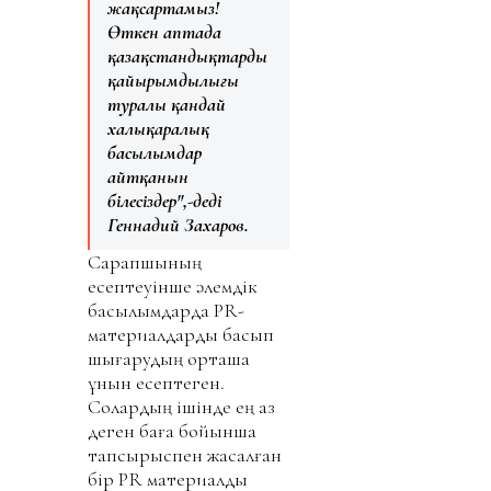
жақсартамыз!
Өткен аптада
қазақстандықтардың
қайырымдылығы
туралы қандай
халықаралық
басылымдар
айтқанын
білесіздер",-деді
Геннадий Захаров.
Сарапшының
есептеуінше әлемдік
басылымдарда PR-
материалдарды басып
шығарудың орташа
құнын есептеген.
Солардың ішінде ең аз
деген баға бойынша
тапсырыспен жасалған
бір PR материалды