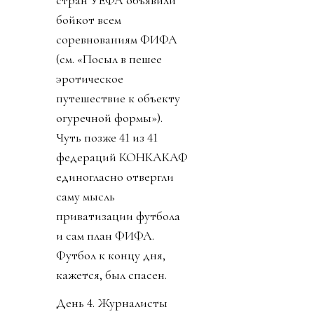
бойкот всем
соревнованиям ФИФА
(см. «Посыл в пешее
эротическое
путешествие к объекту
огуречной формы»).
Чуть позже 41 из 41
федераций КОНКАКАФ
единогласно отвергли
саму мысль
приватизации футбола
и сам план ФИФА.
Футбол к концу дня,
кажется, был спасен.
День 4. Журналисты