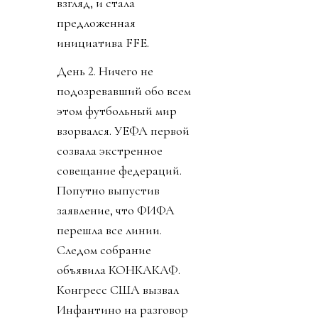
взгляд, и стала
предложенная
инициатива FFE.
День 2. Ничего не
подозревавший обо всем
этом футбольный мир
взорвался. УЕФА первой
созвала экстренное
совещание федераций.
Попутно выпустив
заявление, что ФИФА
перешла все линии.
Следом собрание
объявила КОНКАКАФ.
Конгресс США вызвал
Инфантино на разговор