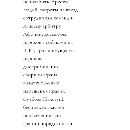
испохабить. Аресты
людей, запреты на въезд
сотрудникам команд и
лучшему арбитру
Африки, досмотры
игроков с собаками на
ВПП, кражи имущества
игроков,
дискриминация
сборной Ирана,
возмутительные
нарушения правил
футбола (Балогун),
беспредел властей,
пересечение всех
границ порядочности.