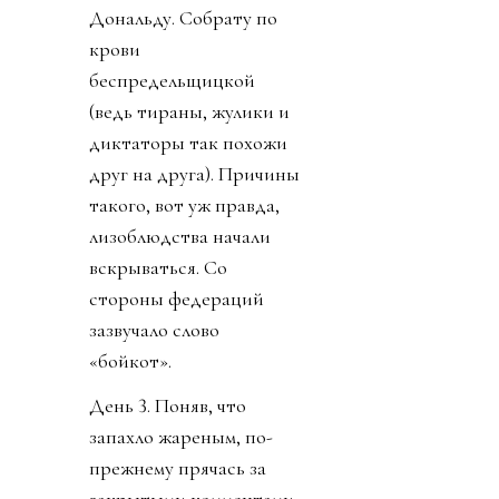
Дональду. Собрату по
крови
беспредельщицкой
(ведь тираны, жулики и
диктаторы так похожи
друг на друга). Причины
такого, вот уж правда,
лизоблюдства начали
вскрываться. Со
стороны федераций
зазвучало слово
«бойкот».
День 3. Поняв, что
запахло жареным, по-
прежнему прячась за
закрытыми комментами