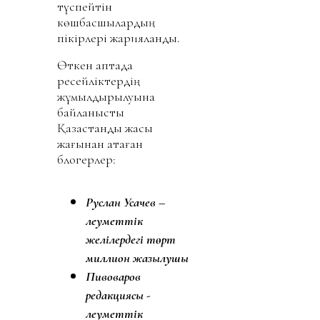
түспейтін
көшбасшылардың
пікірлері жарияланды.
Өткен аптада
ресейліктердің
жұмылдырылуына
байланысты
Қазақстанды жақсы
жағынан атаған
блогерлер:
Руслан Усачев –
әлеуметтік
желілердегі төрт
миллион жазылушы
Пивоваров
редакциясы -
әлеуметтік