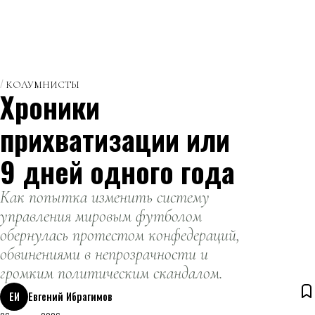
КОЛУМНИСТЫ
Хроники
прихватизации или
9 дней одного года
Как попытка изменить систему
управления мировым футболом
обернулась протестом конфедераций,
обвинениями в непрозрачности и
громким политическим скандалом.
ЕИ
Евгений Ибрагимов