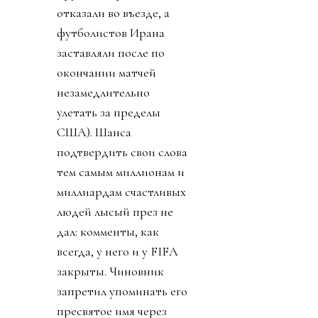
отказали во въезде, а
футболистов Ирана
заставляли после по
окончании матчей
незамедлительно
улетать за пределы
США). Шанса
подтвердить свои слова
тем самым миллионам и
миллиардам счастливых
людей лысый през не
дал: комменты, как
всегда, у него и у FIFA
закрыты. Чиновник
запретил упоминать его
пресвятое имя через