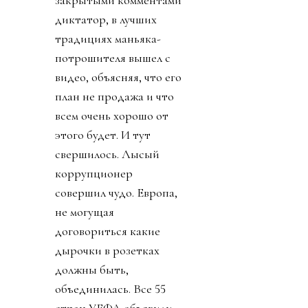
диктатор, в лучших
традициях маньяка-
потрошителя вышел с
видео, объясняя, что его
план не продажа и что
всем очень хорошо от
этого будет. И тут
свершилось. Лысый
коррупционер
совершил чудо. Европа,
не могущая
договориться какие
дырочки в розетках
должны быть,
объединилась. Все 55
стран УЕФА объявили