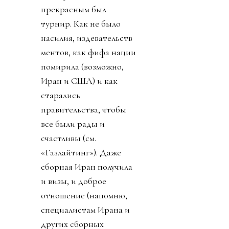
прекрасным был
турнир. Как не было
насилия, издевательств
ментов, как фифа нации
помирила (возможно,
Иран и США) и как
старались
правительства, чтобы
все были рады и
счастливы (см.
«Газлайтинг»). Даже
сборная Иран получила
и визы, и доброе
отношение (напомню,
специалистам Ирана и
других сборных