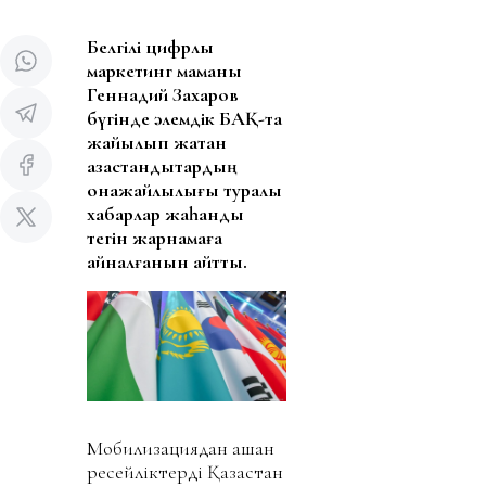
Белгілі цифрлық
маркетинг маманы
Геннадий Захаров
бүгінде әлемдік БАҚ-та
жайылып жатқан
қазақстандықтардың
қонақжайлылығы туралы
хабарлар жаһандық
тегін жарнамаға
айналғанын айтты.
Мобилизациядан қашқан
ресейліктерді Қазақстан