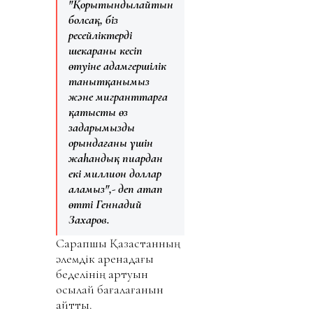
"Қорытындылайтын
болсақ, біз
ресейліктердің
шекараны кесіп
өтуіне адамгершілік
танытқанымыз
және мигранттарға
қатысты өз
заңдарымызды
орындағаны үшін
жаһандық пиардан
екі миллион доллар
аламыз",- деп атап
өтті Геннадий
Захаров.
Сарапшы Қазақстанның
әлемдік аренадағы
беделінің артуын
осылай бағалағанын
айтты.