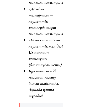
миллион жазылушы
«Дождь»
телеарнасы —
әлеуметтік
желілерде төрт
миллион жазылушы
«Новая газета» —
әлеуметтік желідегі
1,5 миллион
жазылушы
(блоктаудан кейін)
Бұл шамамен 25
миллион қамту
болып табылады.
Ақшада қанша
тұрады?