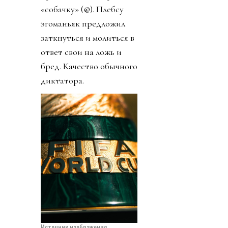
«собачку» (@). Плебсу
эгоманьяк предложил
заткнуться и молиться в
ответ свои на ложь и
бред. Качество обычного
диктатора.
Источник изображения