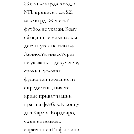
$3.6 миллиарда в год, а
NFL приносит аж $21
миллиард. Женский
футбол не указан. Кому
обещанные миллиарды
достанутся не сказали.
Личности инвесторов
не указаны в документе,
сроки и условия
функционирования не
определены, ничего
кроме приватизации
прав на футбол. К концу
дня Карлос Кордейро,
один из главных
соратников Инфантино,