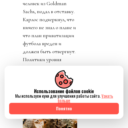
человек из Goldman
Sachs, подал в отставку.
Карлос подчеркнул, что
ничего не знал о плане и
что план приватизации
футбола вреден и
должен быть отвергнут.
Политики уровня
премьер-министра
Великобритании
заявляют о
Использование файлов cookie
необходимости убрать
Мы используем куки для улучшения работы сайта.
Узнать
Инфантино из ФИФА.
больше
Понятно