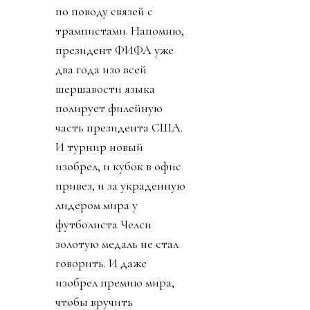
по поводу связей с
трампистами. Напомню,
президент ФИФА уже
два года изо всей
шершавости языка
полирует филейную
часть президента США.
И турнир новый
изобрел, и кубок в офис
привез, и за украденную
лидером мира у
футболиста Челси
золотую медаль не стал
говорить. И даже
изобрел премию мира,
чтобы вручить