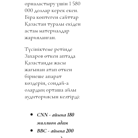
орналастыру үшін 1 580
000 доллар керек екен.
Бірақ көптеген сайттар
Қазақстан туралы екіден
астам материалдар
жарияланған.
Түсініктеме ретінде
Захаров өткен аптада
Қазақстанды жақсы
жағынан атап өткен
бірнеше ақпарат
көздерін, сондай-ақ
олардың орташа айлық
аудиториясын келтірді:
CNN - айына 180
миллион адам
BBC - айына 200