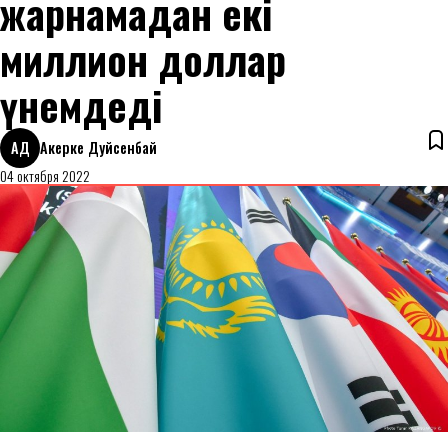
жарнамадан екі
миллион доллар
үнемдеді
АД
Акерке Дуйсенбай
04 октября 2022