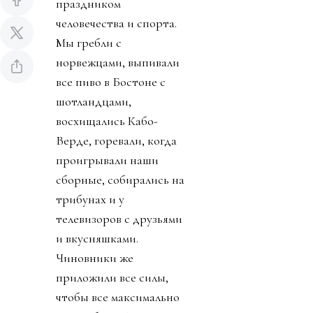
праздником
человечества и спорта.
Мы гребли с
норвежцами, выпивали
все пиво в Бостоне с
шотландцами,
восхищались Кабо-
Верде, горевали, когда
проигрывали наши
сборные, собирались на
трибунах и у
телевизоров с друзьями
и вкусняшками.
Чиновники же
приложили все силы,
чтобы все максимально