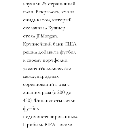
изучили 25-страничный
план. Вскрылось, что за
синдикатом, который
сколачивал Кушнер
стоял JPMorgan.
Крупнейший банк США
решил добавить футбол
к своему портфолио,
увеличить количество
международных
соревнований в два с
лишним раза (с 200 до
450). Финансисты сочли
футбол
недомонетизированным.
Прибыль FIFA - около