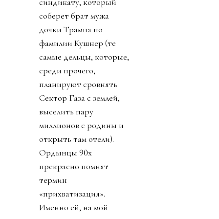
синдикату, который
соберет брат мужа
дочки Трампа по
фамилии Кушнер (те
самые дельцы, которые,
среди прочего,
планируют сровнять
Сектор Газа с землей,
выселить пару
миллионов с родины и
открыть там отели).
Ордынцы 90х
прекрасно помнят
термин
«прихватизация».
Именно ей, на мой