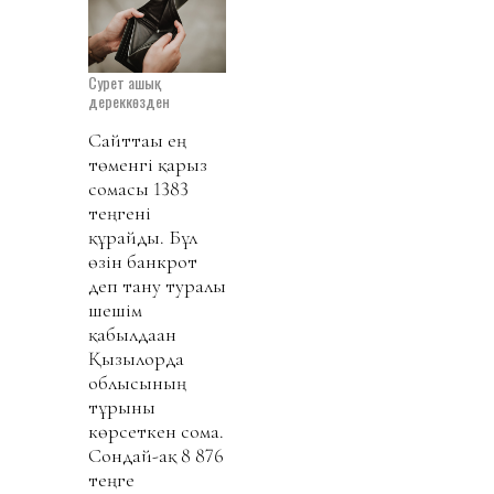
Сурет ашық
дереккөзден
Сайттағы ең
төменгі қарыз
сомасы 1383
теңгені
құрайды. Бұл
өзін банкрот
деп тану туралы
шешім
қабылдаған
Қызылорда
облысының
тұрғыны
көрсеткен сома.
Сондай-ақ 8 876
теңге