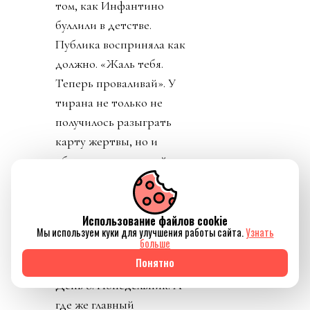
том, как Инфантино
буллили в детстве.
Публика восприняла как
должно. «Жаль тебя.
Теперь проваливай». У
тирана не только не
получилось разыграть
карту жертвы, но и
обнажило тотальный
отрыв диктатора от
реальности. Воистину,
тираны, жулики и
Использование файлов cookie
Мы используем куки для улучшения работы сайта.
Узнать
диктаторы так похожи
больше
друг на друга.
Понятно
День 8. Понедельник. А
где же главный