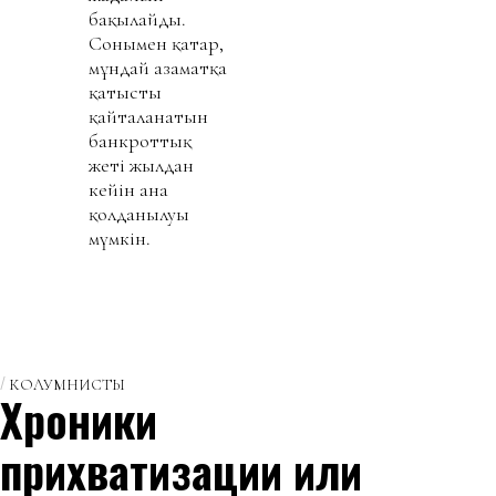
бақылайды.
Сонымен қатар,
мұндай азаматқа
қатысты
қайталанатын
банкроттық
жеті жылдан
кейін ғана
қолданылуы
мүмкін.
КОЛУМНИСТЫ
Хроники
прихватизации или