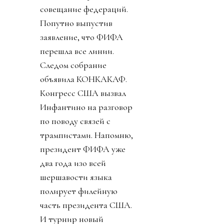
совещание федераций.
Попутно выпустив
заявление, что ФИФА
перешла все линии.
Следом собрание
объявила КОНКАКАФ.
Конгресс США вызвал
Инфантино на разговор
по поводу связей с
трампистами. Напомню,
президент ФИФА уже
два года изо всей
шершавости языка
полирует филейную
часть президента США.
И турнир новый