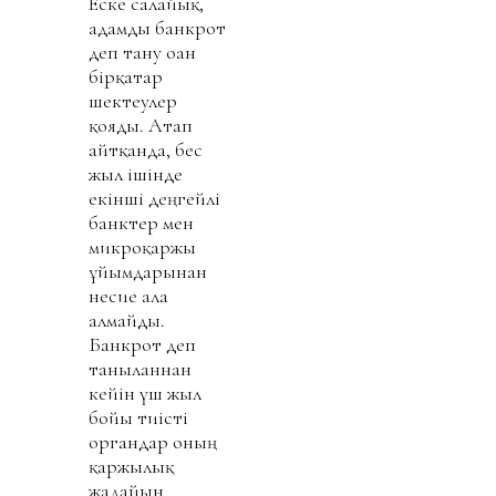
Еске салайық,
адамды банкрот
деп тану оған
бірқатар
шектеулер
қояды. Атап
айтқанда, бес
жыл ішінде
екінші деңгейлі
банктер мен
микроқаржы
ұйымдарынан
несие ала
алмайды.
Банкрот деп
танылғаннан
кейін үш жыл
бойы тиісті
органдар оның
қаржылық
жағдайын