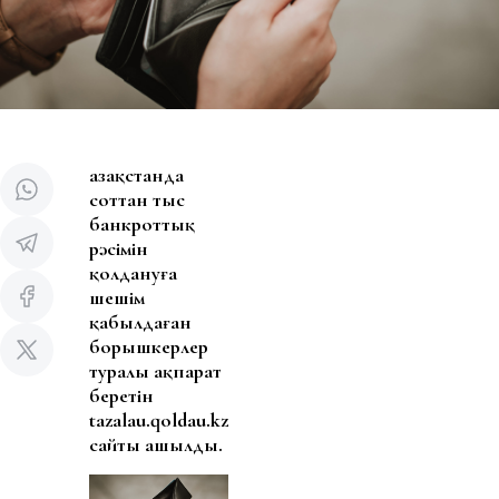
Қазақстанда
соттан тыс
банкроттық
рәсімін
қолдануға
шешім
қабылдаған
борышкерлер
туралы ақпарат
беретін
tazalau.qoldau.kz
сайты ашылды.