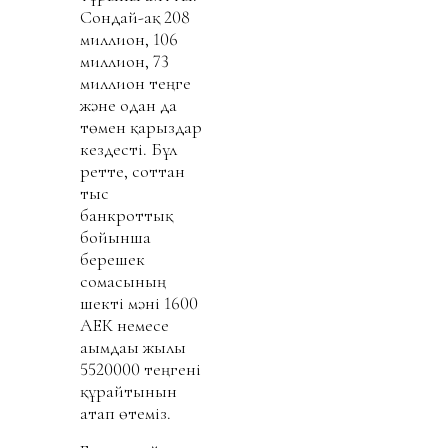
Сондай-ақ 208
миллион, 106
миллион, 73
миллион теңге
және одан да
төмен қарыздар
кездесті. Бұл
ретте, соттан
тыс
банкроттық
бойынша
берешек
сомасының
шекті мәні 1600
АЕК немесе
ағымдағы жылы
5520000 теңгені
құрайтынын
атап өтеміз.