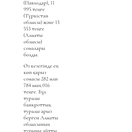
(Павлодар), 11
995 теңге
(Түркістан
облысы) және 13
553 теңге
(Алматы
облысы)
сомалары
болды.
Өз кезегінде ең
көп қарыз
сомасы 282 млн
784 мың 016
теңге. Бұл
туралы
банкроттық
туралы арыз
берген Алматы
облысының
тұрғыны айтты.