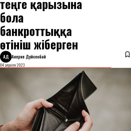
теңге қарызына
бола
банкроттыққа
өтініш жіберген
АД
Акерке Дуйсенбай
04 апреля 2023