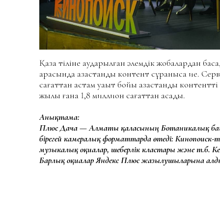
Қазақ тіліне аударылған әлемдік жобалардан ба
арасында қазақстандық контент сұранысқа ие. С
сағаттан астам уақыт бойы қазақстандық контентт
жылы ғана 1,8 миллион сағаттан асады.
Анықтама:
Плюс Дача — Алматы қаласының Ботаникалық бағын
бірегей камералық форматтарда өтеді: Кинопоиск-те
музыкалық оқиғалар, шеберлік кластары және т.б. Ке
Барлық оқиғалар Яндекс Плюс жазылушыларына алды