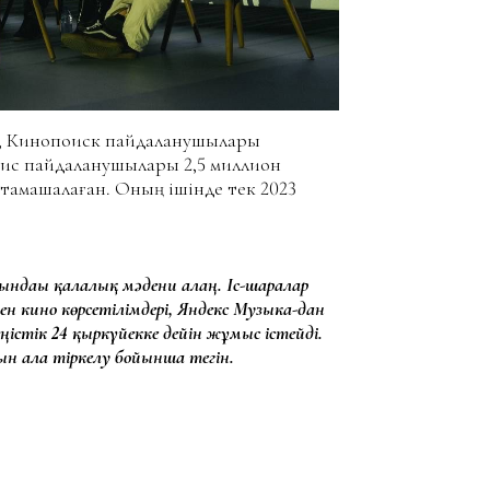
сқа, Кинопоиск пайдаланушылары
ервис пайдаланушылары 2,5 миллион
і тамашалаған. Оның ішінде тек 2023
дағы қалалық мәдени алаң. Іс-шаралар
н кино көрсетілімдері, Яндекс Музыка-дан
ңістік 24 қыркүйекке дейін жұмыс істейді.
н ала тіркелу бойынша тегін.