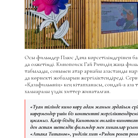
Осы фильмдер Плюс Дача көрсетілімдерінен ба
да қолжетімді. Кинопоиск Гай Ричидің жаңа фил
табылады, сонымен қатар арнайы қазақстандық н
да көрнекті жобаларын жергіліктендіреді. Серви
«Қазақфильмнің» кең кітапханасы, сондай-ақ қазақ
халықаралық үздік хиттер жинақталған.
«Туған тілінде кино көру адам жанын әрдайым сүйс
көрермендер үшін біз контентті жергіліктендірем
қосамыз. Қазір біздің Кинопоиск онлайн-кинотеа
ден астам шетелдік фильмдер мен хикаялар ұсын
«Атака Титанов», үнділік хит «Рядом ревет рево