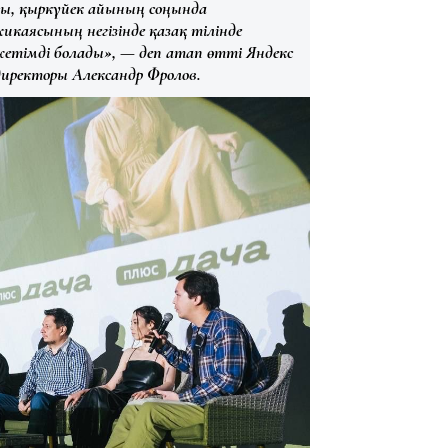
лы, қыркүйек айының соңында
каясының негізінде қазақ тілінде
етімді болады», — деп атап өтті Яндекс
 директоры
Александр Фролов
.