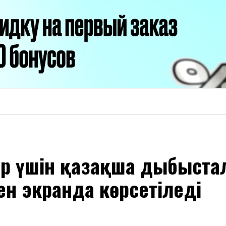
р үшін қазақша дыбыстал
ен экранда көрсетіледі