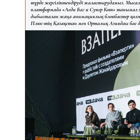
түрде жергіліктендіруді жалғастырудамыз. Мыса
платформада «Леди Баг и Супер Кот» танымал хи
дыбысталған жаңа анимациялық блокбастер қолж
Плюс-тің Қазақстан мен Орталық Азиядағы бас