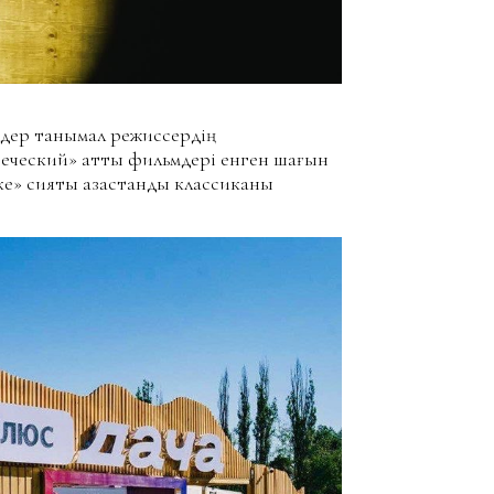
ндер танымал режиссердің
веческий» атты фильмдері енген шағын
» сияқты қазақстандық классиканы