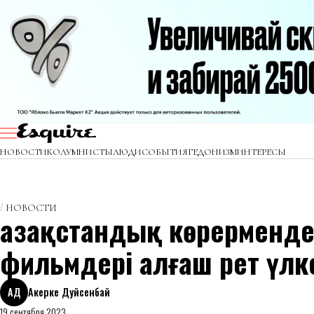
НОВОСТИ
КОЛУМНИСТЫ
ЛЮДИ
СОБЫТИЯ
ГЕДОНИЗМ
ИНТЕРЕСЫ
НОВОСТИ
Қазақстандық көрерменде
фильмдері алғаш рет үлк
АД
Акерке Дуйсенбай
19 сентября 2023