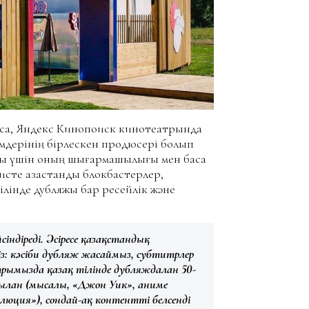
сқа, Яндекс Кинопоиск кинотеатрында
ьмдерінің бірлескен продюсері болып
арық үшін оның шығармашылығы мен басқа
сте қазақстандық блокбастерлер,
 тілінде дубляжы бар ресейлік және
індіреді. Әсіресе қазақстандық
із: кәсіби дубляж жасаймыз, субтитрлер
трымызда қазақ тілінде дубляждалған 50-
ылған (мысалы, «Джон Уик», аниме
люция»), сондай-ақ контентті белсенді