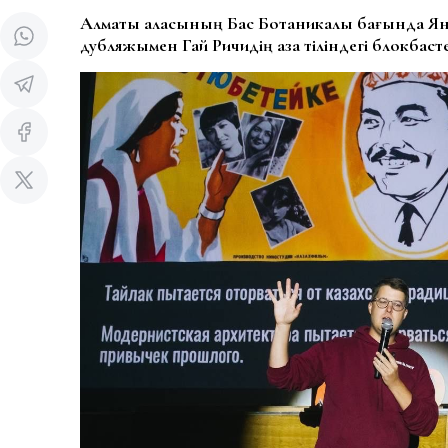
Алматы қаласының Бас Ботаникалық бағында Я
дубляжымен Гай Ричидің қазақ тіліндегі блокбасте