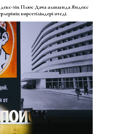
ндекс-тің Плюс Дача алаңында Яндекс
рлерінің көрсетілімдері өтеді.