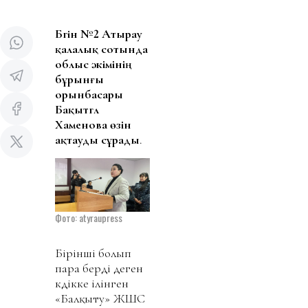
Бүгін №2 Атырау
қалалық сотында
облыс әкімінің
бұрынғы
орынбасары
Бақытгүл
Хаменова өзін
ақтауды сұрады
.
Фото: atyraupress
Бірінші болып
пара берді деген
күдікке ілінген
«Балқыту» ЖШС