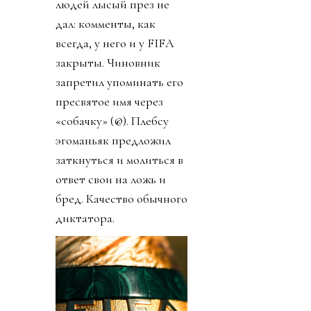
людей лысый през не
дал: комменты, как
всегда, у него и у FIFA
закрыты. Чиновник
запретил упоминать его
пресвятое имя через
«собачку» (@). Плебсу
эгоманьяк предложил
заткнуться и молиться в
ответ свои на ложь и
бред. Качество обычного
диктатора.