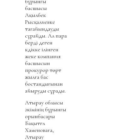
бұрынғы
басшысы
Ақылбек
Рысқалиевке
тағайындауды
сұрайды. Ал пара
берді деген
күдікке ілінген
жеке компания
басшысын
прокурор төрт
жылға бас
бостандығынан
айыруды сұрады.
Атырау облысы
әкімінің бұрынғы
орынбасары
Бақытгүл
Хаменоваға,
Атырау