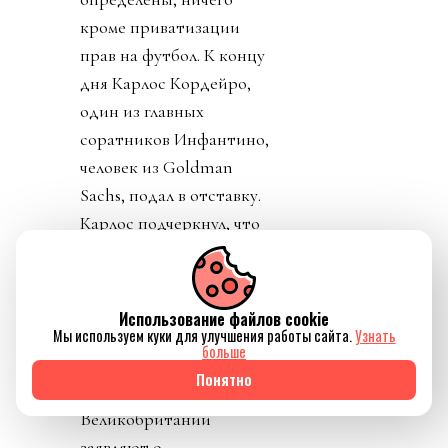
кроме приватизации
прав на футбол. К концу
дня Карлос Кордейро,
один из главных
соратников Инфантино,
человек из Goldman
Sachs, подал в отставку.
Карлос подчеркнул, что
ничего не знал о плане и
что план приватизации
футбола вреден и
Использование файлов cookie
должен быть отвергнут.
Мы используем куки для улучшения работы сайта.
Узнать
больше
Политики уровня
Понятно
премьер-министра
Великобритании
заявляют о