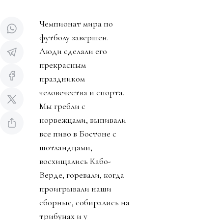
Чемпионат мира по
футболу завершен.
Люди сделали его
прекрасным
праздником
человечества и спорта.
Мы гребли с
норвежцами, выпивали
все пиво в Бостоне с
шотландцами,
восхищались Кабо-
Верде, горевали, когда
проигрывали наши
сборные, собирались на
трибунах и у