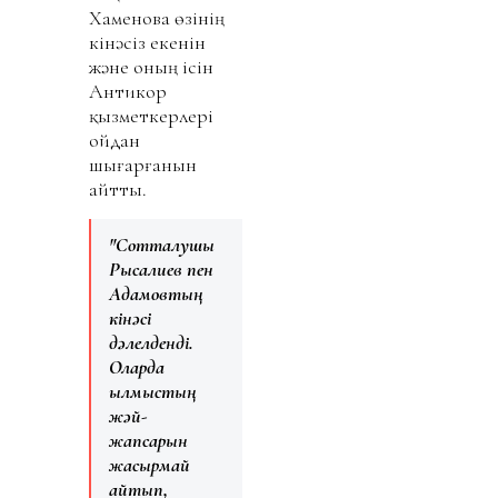
Хаменова өзінің
кінәсіз екенін
және оның ісін
Антикор
қызметкерлері
ойдан
шығарғанын
айтты.
"Сотталушы
Рысқалиев пен
Адамовтың
кінәсі
дәлелденді.
Оларда
қылмыстың
жәй-
жапсарын
жасырмай
айтып,