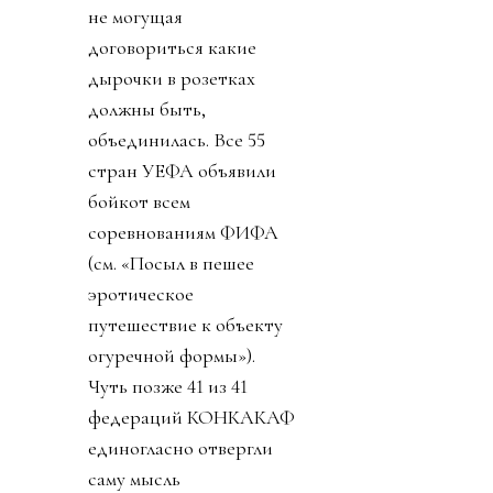
не могущая
договориться какие
дырочки в розетках
должны быть,
объединилась. Все 55
стран УЕФА объявили
бойкот всем
соревнованиям ФИФА
(см. «Посыл в пешее
эротическое
путешествие к объекту
огуречной формы»).
Чуть позже 41 из 41
федераций КОНКАКАФ
единогласно отвергли
саму мысль