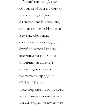
«Газлайтинг»). Даже
сборная Иран получила
и визы, и доброе
отношение (напомню,
специалистам Ирана и
других сборных
отказали во въезде, а
футболистов Ирана
заставляли после по
окончании матчей
незамедлительно
улетать за пределы
США). Шанса
подтвердить свои слова
тем самым миллионам и
миллиардам счастливых