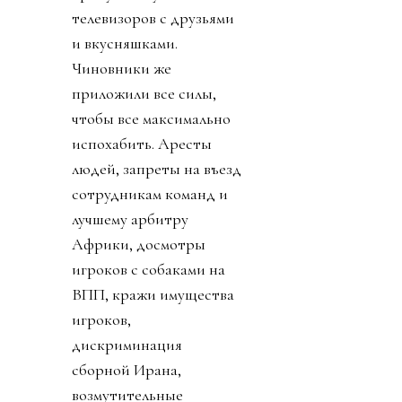
телевизоров с друзьями
и вкусняшками.
Чиновники же
приложили все силы,
чтобы все максимально
испохабить. Аресты
людей, запреты на въезд
сотрудникам команд и
лучшему арбитру
Африки, досмотры
игроков с собаками на
ВПП, кражи имущества
игроков,
дискриминация
сборной Ирана,
возмутительные