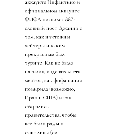
аккаунте Инфантино и
официальном аккаунте
ФИФА появился 887-
словный пост Джанни о
том, как ничтожны
хейтеры и каким
прекрасным был
турнир. Как не было
насилия, издевательств
ментов, как фифа нации
помирила (возможно,
Иран и США) и как
старались
правительства, чтобы
все были рады и
счастливы (см.