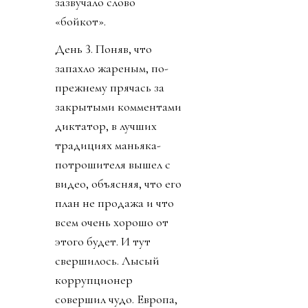
зазвучало слово
«бойкот».
День 3. Поняв, что
запахло жареным, по-
прежнему прячась за
закрытыми комментами
диктатор, в лучших
традициях маньяка-
потрошителя вышел с
видео, объясняя, что его
план не продажа и что
всем очень хорошо от
этого будет. И тут
свершилось. Лысый
коррупционер
совершил чудо. Европа,