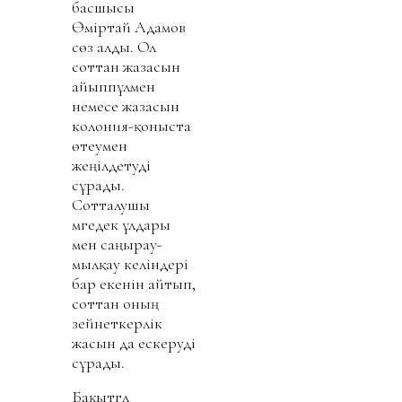
басшысы
Өміртай Адамов
сөз алды. Ол
соттан жазасын
айыппұлмен
немесе жазасын
колония-қоныста
өтеумен
жеңілдетуді
сұрады.
Сотталушы
мүгедек ұлдары
мен саңырау-
мылқау келіндері
бар екенін айтып,
соттан оның
зейнеткерлік
жасын да ескеруді
сұрады.
Бақытгүл