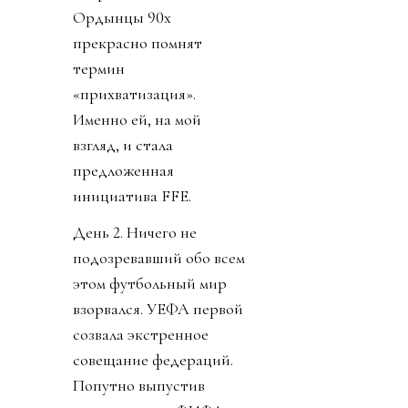
Ордынцы 90х
прекрасно помнят
термин
«прихватизация».
Именно ей, на мой
взгляд, и стала
предложенная
инициатива FFE.
День 2. Ничего не
подозревавший обо всем
этом футбольный мир
взорвался. УЕФА первой
созвала экстренное
совещание федераций.
Попутно выпустив