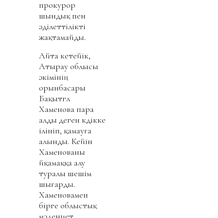
прокурор
шындық пен
әділеттілікті
жақтамайды.
Айта кетейік,
Атырау облысы
әкімінің
орынбасары
Бақытгүл
Хаменова пара
алды деген күдікке
ілініп, қамауға
алынды. Кейін
Хаменованы
үйқамаққа алу
туралы шешім
шығарды.
Хаменовамен
бірге облыстық
мәдениет