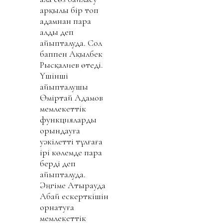
арқылы бір топ
адамнан пара
алды деп
айыпталуда. Сол
баппен Ақылбек
Рысқалиев өтеді.
Үшінші
айыпталушы
Өміртай Адамов
мемлекеттік
функцияларды
орындауға
уәкілетті тұлғаға
ірі көлемде пара
берді деп
айыпталуда.
Әңгіме Атырауда
Абай ескерткішін
орнатуға
мемлекеттік