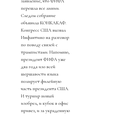
заявление, что ФИФА
перешла все линии.
Следом собрание
объявила КОНКАКАФ.
Конгресс США вызвал
Инфантино на разговор
по поводу связей с
трампистами. Напомню,
президент ФИФА уже
два года изо всей
шершавости языка
полирует филейную
часть президента США.
И турнир новый
изобрел, и кубок в офис
привез, и за украденную