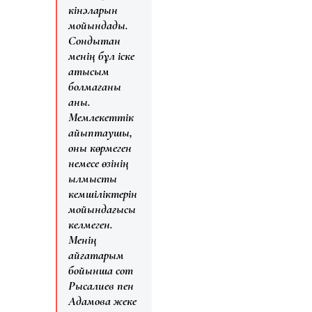
кінәларын
мойындады.
Сондықтан
менің бұл іске
қатысым
болмағаны
анық.
Мемлекеттік
айыптаушы,
оны көрмеген
немесе өзінің
қылмыстық
кемшіліктерін
мойындағысы
келмеген.
Менің
айғақтарым
бойынша сот
Рысқалиев пен
Адамовқа жеке