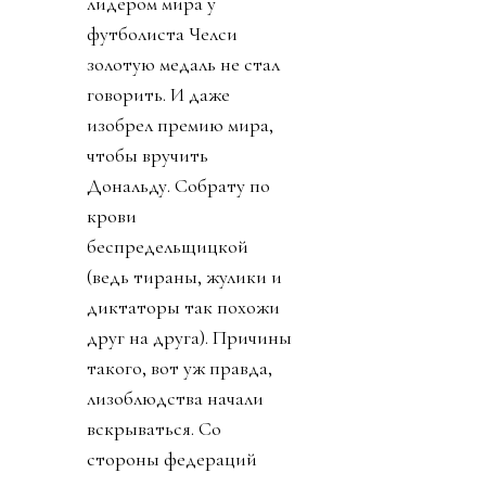
лидером мира у
футболиста Челси
золотую медаль не стал
говорить. И даже
изобрел премию мира,
чтобы вручить
Дональду. Собрату по
крови
беспредельщицкой
(ведь тираны, жулики и
диктаторы так похожи
друг на друга). Причины
такого, вот уж правда,
лизоблюдства начали
вскрываться. Со
стороны федераций