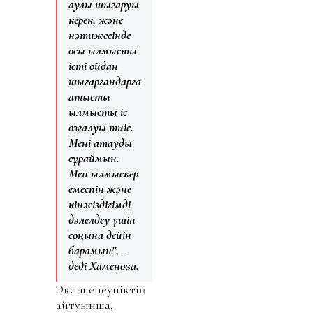
қаулы шығаруы
керек, және
нәтижесінде
осы қылмыстық
істі ойдан
шығарғандарға
қатысты
қылмыстық іс
қозғалуы тиіс.
Мені ақтауды
сұраймын.
Мен қылмыскер
емеспін және
кінәсіздігімді
дәлелдеу үшін
соңына дейін
барамын", –
деді Хаменова.
Экс-шенеуніктің
айтуынша,