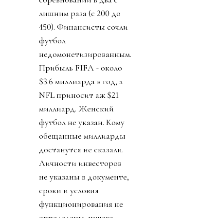
лишним раза (с 200 до
450). Финансисты сочли
футбол
недомонетизированным.
Прибыль FIFA - около
$3.6 миллиарда в год, а
NFL приносит аж $21
миллиард. Женский
футбол не указан. Кому
обещанные миллиарды
достанутся не сказали.
Личности инвесторов
не указаны в документе,
сроки и условия
функционирования не
определены, ничего