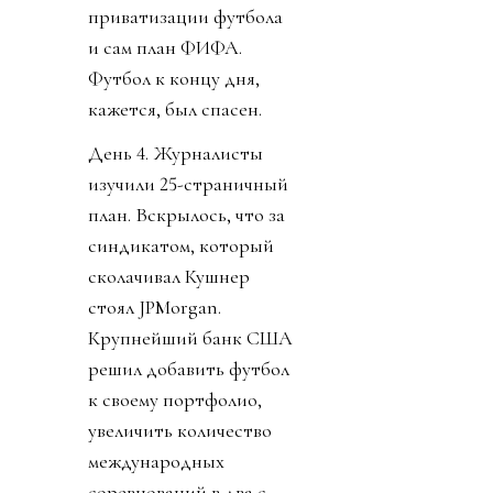
приватизации футбола
и сам план ФИФА.
Футбол к концу дня,
кажется, был спасен.
День 4. Журналисты
изучили 25-страничный
план. Вскрылось, что за
синдикатом, который
сколачивал Кушнер
стоял JPMorgan.
Крупнейший банк США
решил добавить футбол
к своему портфолио,
увеличить количество
международных
соревнований в два с