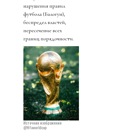
нарушения правил
футбола (Балогун),
беспредел властей,
пересечение всех
границ порядочности.
Источник изображения
@fifaworldcup