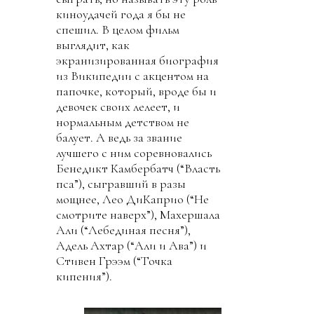
киноудачей года я бы не
спешил. В целом фильм
выглядит, как
экранизированная биография
из Википедии с акцентом на
папочке, который, вроде бы и
девочек своих лелеет, и
нормальным детством не
балует. А ведь за звание
лучшего с ним соревновались
Бенедикт Камбербатч (“Власть
пса”), сыгравший в разы
мощнее, Лео ДиКаприо (“Не
смотрите наверх”), Махершала
Али (“Лебединая песня”),
Адель Ахтар (“Али и Ава”) и
Стивен Грээм (“Точка
кипения”).