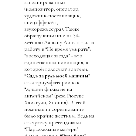
запланированных
(композитор, оператор,
художник-постановщик,
спецэффекты,
звукорежиссура). Также
обращу внимание на 34-
летнюю Лашану Линч в т.ч. за
работу в “Не время умирать”:
“восходящая звезда” - это
единственная номинация, в
которой голосуют зрители.
“Сядь за руль моей машины”
стал триумфатором как
“лучший фильм не на
английском” (реж. Рюсуке
Хамагучи, Япония). В этой
номинации соревнование
было крайне жестким. Ведь на
статуэтку претендовали
“Параллельные матери”
Альмодовара и
“Рука бога”