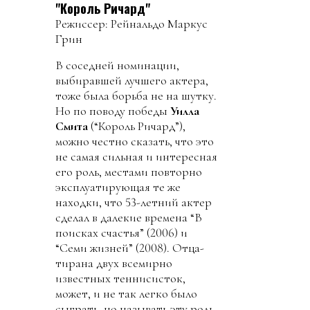
"Король Ричард"
Режиссер: Рейнальдо Маркус
Грин
В соседней номинации,
выбиравшей лучшего актера,
тоже была борьба не на шутку.
Но по поводу победы
Уилла
Смита
(“Король Ричард”),
можно честно сказать, что это
не самая сильная и интересная
его роль, местами повторно
эксплуатирующая те же
находки, что 53-летний актер
сделал в далекие времена “В
поисках счастья” (2006) и
“Семи жизней” (2008). Отца-
тирана двух всемирно
известных теннисисток,
может, и не так легко было
сыграть, но называть эту роль