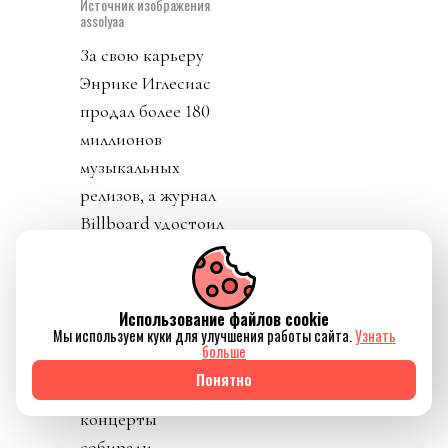
Источник изображения
assolyaa
За свою карьеру
Энрике Иглесиас
продал более 180
миллионов
музыкальных
релизов, а журнал
Billboard удостоил
его звания Top
Latin Artist of All
Time. Его песни
Использование файлов cookie
неоднократно
Мы используем куки для улучшения работы сайта.
Узнать
больше
возглавляли
Понятно
мировые чарты, а
концерты
собирали