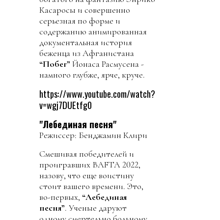
Касаросы и совершенно
серьезная по форме и
содержанию анимированная
документальная история
беженца из Афганистана
“Побег”
Йонаса Расмусена -
намного глубже, ярче, круче.
https://www.youtube.com/watch?
v=wgj7DUEtfg0
"Лебединая песня"
Режиссер: Бенджамин Клири
Смешивая победителей и
проигравших BAFTA 2022,
назову, что еще воистину
стоит вашего времени. Это,
во-первых,
“Лебединая
песня”
. Ученые даруют
одному смертельно больному