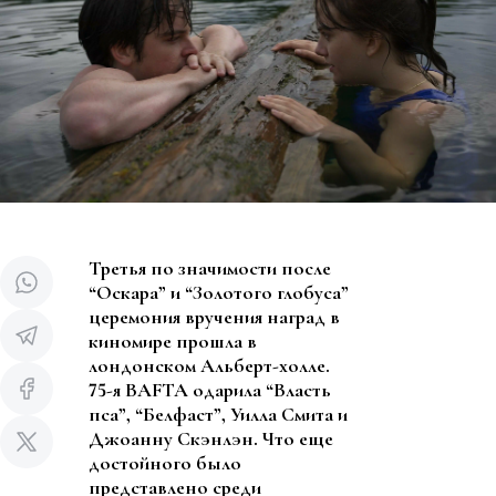
Третья по значимости после
“Оскара” и “Золотого глобуса”
церемония вручения наград в
киномире прошла в
лондонском Альберт-холле.
75-я BAFTA одарила “Власть
пса”, “Белфаст”, Уилла Смита и
Джоанну Скэнлэн. Что еще
достойного было
представлено среди