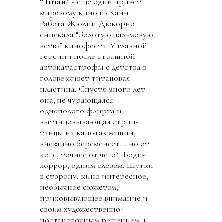
“Титан”
- еще один привет
мировому кино из Канн.
Работа Жюлии Дюкорно
снискала “Золотую пальмовую
ветвь” кинофеста. У главной
героини после страшной
автокатастрофы с детства в
голове живет титановая
пластина. Спустя много лет
она, не чурающаяся
однополого флирта и
вытанцовывающая стрип-
танцы на капотах машин,
внезапно беременеет... но от
кого, точнее от чего? Боди-
хоррор, одним словом. Шутки
в сторону: кино интересное,
необычное сюжетом,
приковывающее внимание и
своим художественно-
постановочным решением, и