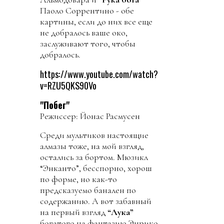
Паоло Соррентино - обе
картины, если до них все еще
не добралось ваше око,
заслуживают того, чтобы
добралось.
https://www.youtube.com/watch?
v=RZU5QKS90Vo
"Побег"
Режиссер: Йонас Расмусен
Среди мультиков настоящие
алмазы тоже, на мой взгляд,
остались за бортом. Мюзикл
“Энканто”, бесспорно, хорош
по форме, но как-то
предсказуемо банален по
содержанию. А вот забавный
на первый взгляд
“Лука”
богатого на фантазию Энрико