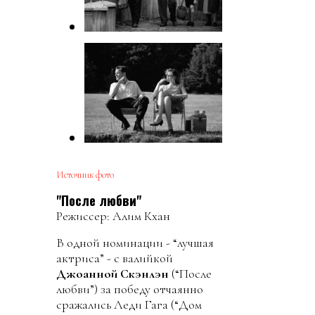
Источник фото
"После любви"
Режиссер: Алим Кхан
В одной номинации - “лучшая
актриса” - с валийкой
Джоанной Скэнлэн
(“После
любви”) за победу отчаянно
сражались Леди Гага (“Дом