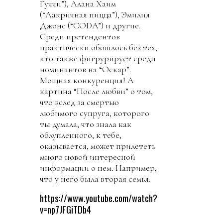
Гуччи”), Алана Хаим
(“Лакричная пицца”), Эмилия
Джонс (“CODA”) и другие.
Среди претендентов
практически обошлось без тех,
кто также фигрурирует среди
номинантов на “Оскар”.
Мощная конкуренция! А
картина “После любви” о том,
что вслед за смертью
любимого супруга, которого
ты думала, что знала как
облупленного, к тебе,
оказывается, может прилететь
много новой интересной
информации о нем. Например,
что у него была вторая семья.
https://www.youtube.com/watch?
v=np7JFGiTDb4