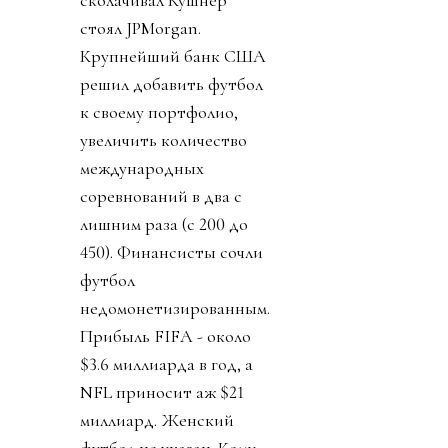
стоял JPMorgan.
Крупнейший банк США
решил добавить футбол
к своему портфолио,
увеличить количество
международных
соревнований в два с
лишним раза (с 200 до
450). Финансисты сочли
футбол
недомонетизированным.
Прибыль FIFA - около
$3.6 миллиарда в год, а
NFL приносит аж $21
миллиард. Женский
футбол не указан. Кому