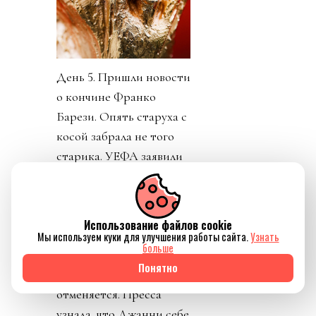
День 5. Пришли новости
о кончине Франко
Барези. Опять старуха с
косой забрала не того
старика. УЕФА заявили
о потере доверия к
Инфантино. Как
говорится, Борман
Использование файлов cookie
понял, что проиграл. На
Мы используем куки для улучшения работы сайта.
Узнать
больше
пятый день Инфантино
Понятно
заявил, что план
отменяется. Пресса
узнала, что Джанни себе