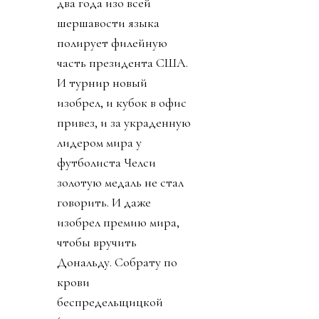
два года изо всей
шершавости языка
полирует филейную
часть президента США.
И турнир новый
изобрел, и кубок в офис
привез, и за украденную
лидером мира у
футболиста Челси
золотую медаль не стал
говорить. И даже
изобрел премию мира,
чтобы вручить
Дональду. Собрату по
крови
беспредельщицкой