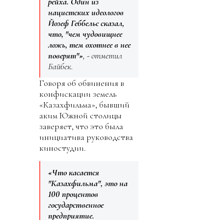
рейха. Один из
нацистских идеологов
Йозеф Геббельс сказал,
что, "чем чудовищнее
ложь, тем охотнее в нее
поверят"»
, - отметил
Байбек.
Говоря об обвинения в
конфискации земель
«Казахфильма», бывший
аким Южной столицы
заверяет, что это была
инициатива руководства
киностудии.
«Что касается
"Казахфильма", это на
100 процентов
государственное
предприятие.