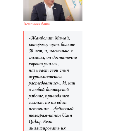
Источник фото
«Жанболат Мамай,
которому чуть больше
30 лет, и, насколько я
слышал, он достаточно
хорошо учился,
называет свой спич
журналистским
расследованием. И, как
в любой докторской
работе, приводятся
ссылки, но на один
источник – фейковый
телеграм-канал Uzun
Qulaq. Если
анализировать их