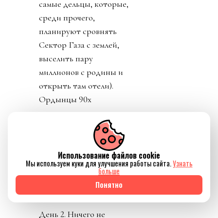
самые дельцы, которые,
среди прочего,
планируют сровнять
Сектор Газа с землей,
выселить пару
миллионов с родины и
открыть там отели).
Ордынцы 90х
прекрасно помнят
термин
«прихватизация».
Именно ей, на мой
Использование файлов cookie
Мы используем куки для улучшения работы сайта.
Узнать
взгляд, и стала
больше
предложенная
Понятно
инициатива FFE.
День 2. Ничего не