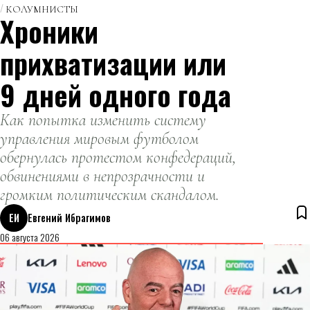
КОЛУМНИСТЫ
Хроники
прихватизации или
9 дней одного года
Как попытка изменить систему
управления мировым футболом
обернулась протестом конфедераций,
обвинениями в непрозрачности и
громким политическим скандалом.
ЕИ
Евгений Ибрагимов
06 августа 2026