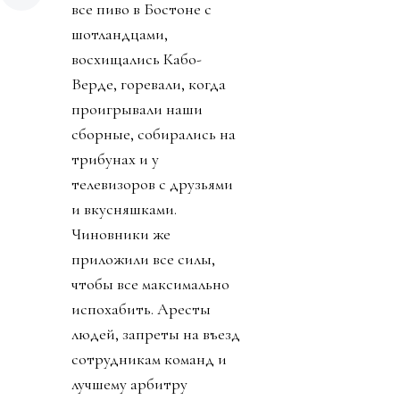
все пиво в Бостоне с
шотландцами,
восхищались Кабо-
Верде, горевали, когда
проигрывали наши
сборные, собирались на
трибунах и у
телевизоров с друзьями
и вкусняшками.
Чиновники же
приложили все силы,
чтобы все максимально
испохабить. Аресты
людей, запреты на въезд
сотрудникам команд и
лучшему арбитру