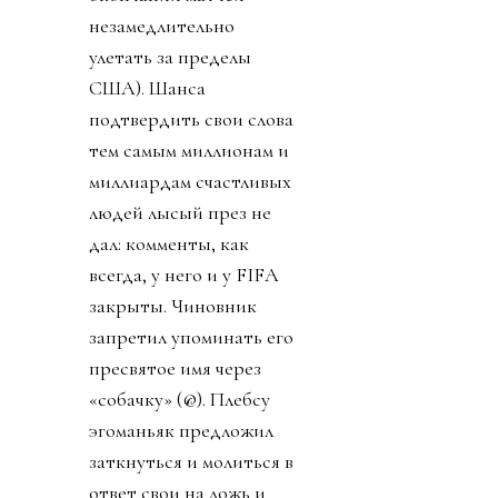
незамедлительно
улетать за пределы
США). Шанса
подтвердить свои слова
тем самым миллионам и
миллиардам счастливых
людей лысый през не
дал: комменты, как
всегда, у него и у FIFA
закрыты. Чиновник
запретил упоминать его
пресвятое имя через
«собачку» (@). Плебсу
эгоманьяк предложил
заткнуться и молиться в
ответ свои на ложь и