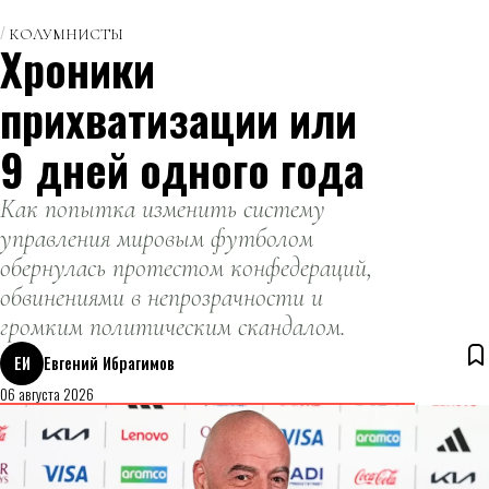
КОЛУМНИСТЫ
Хроники
прихватизации или
9 дней одного года
Как попытка изменить систему
управления мировым футболом
обернулась протестом конфедераций,
обвинениями в непрозрачности и
громким политическим скандалом.
ЕИ
Евгений Ибрагимов
06 августа 2026