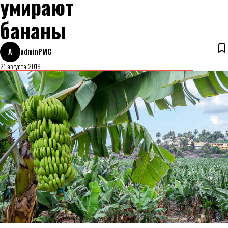
умирают
бананы
A
adminPMG
21 августа 2019