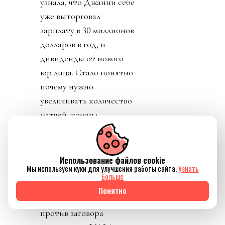
узнала, что Джанни себе
уже выторговал
зарплату в 30 миллионов
долларов в год, и
дивиденды от нового
юр лица. Стало понятно
почему нужно
увеличивать количество
матчей, команд,
турниров. И почему рвет
глотку, жилы и
отверстия в своем теле
Использование файлов cookie
Мы используем куки для улучшения работы сайта.
Узнать
Инфантино.
больше
Конфедерации же
Понятно
начали объединяться
против заговора