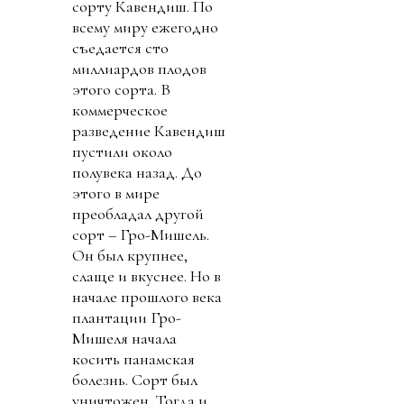
сорту Кавендиш. По
всему миру ежегодно
съедается сто
миллиардов плодов
этого сорта. В
коммерческое
разведение Кавендиш
пустили около
полувека назад. До
этого в мире
преобладал другой
сорт – Гро-Мишель.
Он был крупнее,
слаще и вкуснее. Но в
начале прошлого века
плантации Гро-
Мишеля начала
косить панамская
болезнь. Сорт был
уничтожен. Тогда и