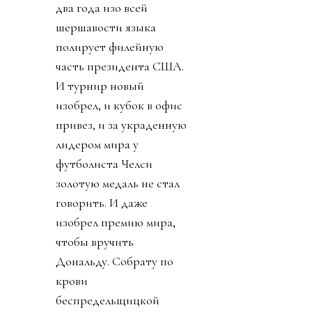
два года изо всей
шершавости языка
полирует филейную
часть президента США.
И турнир новый
изобрел, и кубок в офис
привез, и за украденную
лидером мира у
футболиста Челси
золотую медаль не стал
говорить. И даже
изобрел премию мира,
чтобы вручить
Дональду. Собрату по
крови
беспредельщицкой