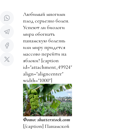
Любимый многими
плод серьезно болен.
Успеют ли биологи
мира обогнать
панамскую болезнь
или миру придется
массово перейти на
яблоки?
[caption
id="attachment_49924"
align="aligncenter"
width="1000"]
Фото: shutterstock.com
[/caption] Панамской