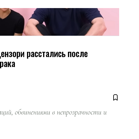
Цензори расстались после
рака
ий, обвинениями в непрозрачности и