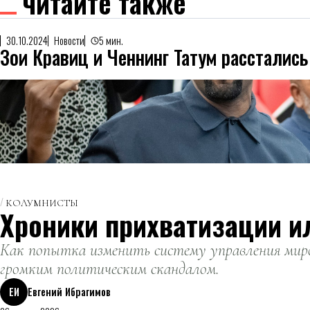
читайте также
30.10.2024
Новости
5 мин.
Зои Кравиц и Ченнинг Татум расстались
КОЛУМНИСТЫ
Хроники прихватизации и
Как попытка изменить систему управления миро
громким политическим скандалом.
ЕИ
Евгений Ибрагимов