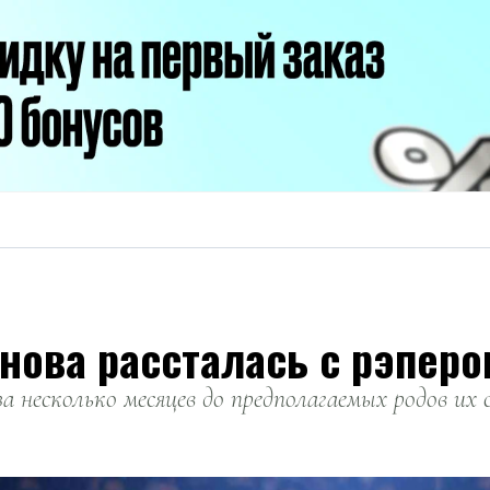
нова рассталась с рэперо
а несколько месяцев до предполагаемых родов их 