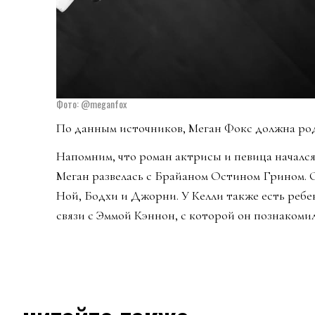
Фото: @meganfox
По данным источников, Меган Фокс должна роди
Напомним, что роман актрисы и певица начался в
Меган развелась с Брайаном Остином Грином. 
Ной, Бодхи и Джорни. У Келли также есть ребено
связи с Эммой Кэннон, с которой он познакомил