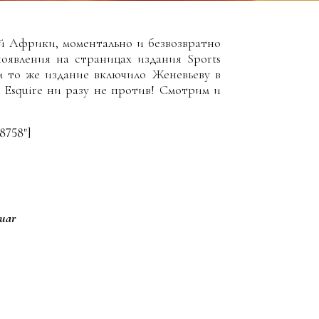
й Африки, моментально и безвозвратно
оявления на страницах издания Sports
14-м то же издание включило Женевьеву в
. Esquire ни разу не против! Смотрим и
18758"]
guar