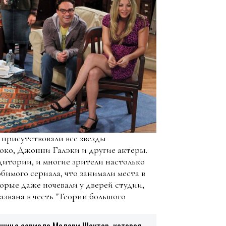
присутствовали все звезды
око, Джонни Галэки и другие актеры.
итории, и многие зрители настолько
бимого сериала, что занимали места в
орые даже ночевали у дверей студии,
азвана в честь "Теории большого
нница сериала Малери Шактер, которая