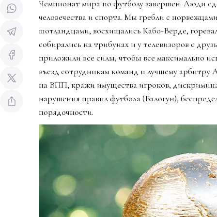
Чемпионат мира по футболу завершен. Люди сд
человечества и спорта. Мы гребли с норвежцами
шотландцами, восхищались Кабо-Верде, горева
собирались на трибунах и у телевизоров с дру
приложили все силы, чтобы все максимально ис
въезд сотрудникам команд и лучшему арбитру 
на ВПП, кражи имущества игроков, дискримин
нарушения правил футбола (Балогун), беспредел
порядочности.